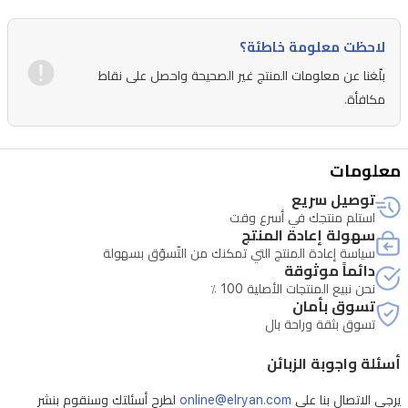
لاحظت معلومة خاطئة؟
بلّغنا عن معلومات المنتج غير الصحيحة واحصل على نقاط
مكافأة.
معلومات
توصيل سريع
استلم منتجك في أسرع وقت
سهولة إعادة المنتج
سياسة إعادة المنتج التي تمكنك من التّسوّق بسهولة
دائماً موثوقة
نحن نبيع المنتجات الأصلية 100 ٪
تسوق بأمان
تسوق بثقة وراحة بال
أسئلة واجوبة الزبائن
يرجى الاتصال بنا على
online@elryan.com
لطرح أسئلتك وسنقوم بنشر