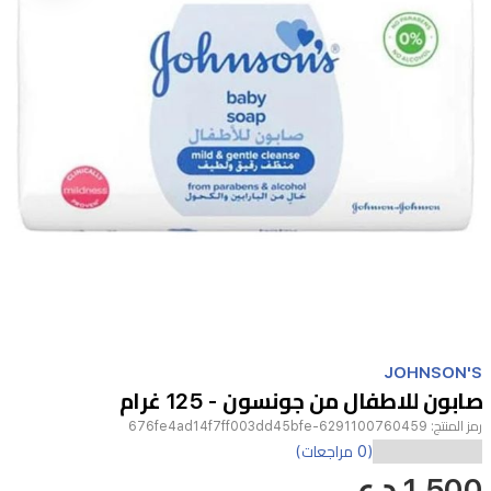
Item
1
JOHNSON'S
of
صابون للاطفال من جونسون - 125 غرام
1
رمز المنتج:
6291100760459-676fe4ad14f7ff003dd45bfe
(0 مراجعات)
1,500 د.ع