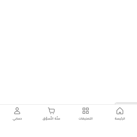
الرئيسة
التصنيفات
سلّة التّسوّق
حسابي