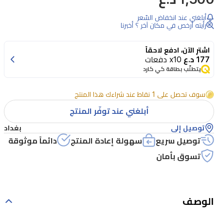
أبلغني عند انخفاض السّعر
رأيته أرخص في مكان آخر ؟ أخبرنا
اشترِ الآن، ادفع لاحقاً
177 د.ع
x10 دفعات
يتطلّب بطاقة كي كارد
سوف تحصل على 1 نقاط عند شراءك هذا المنتج
أبلغني عند توفّر المنتج
توصيل إلى
بغداد
توصيل سريع
سهولة إعادة المنتج
دائماً موثوقة
تسوق بأمان
الوصف