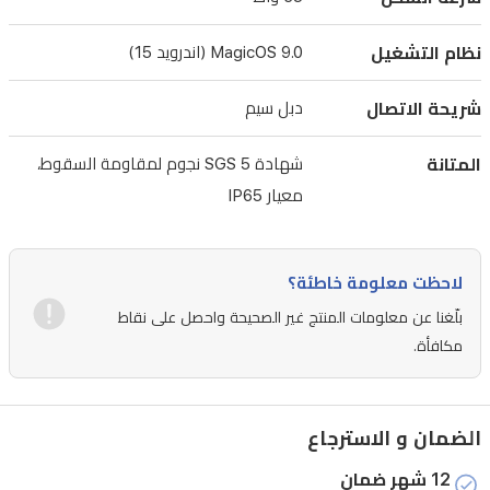
واط.
نظام التشغيل
MagicOS 9.0 (اندرويد 15)
تلتقط
الكاميرا
شريحة الاتصال
دبل سيم
الرئيسية
بدقة
المتانة
شهادة SGS 5 نجوم لمقاومة السقوط،
108
معيار IP65
ميجابكسل
صوراً
بتفاصيل
لاحظت معلومة خاطئة؟
واضحة،
بلّغنا عن معلومات المنتج غير الصحيحة واحصل على نقاط
بينما
مكافأة.
يوفر
تصنيف
IP65
الضمان و الاسترجاع
وشهادة
12 شهر ضمان
SGS