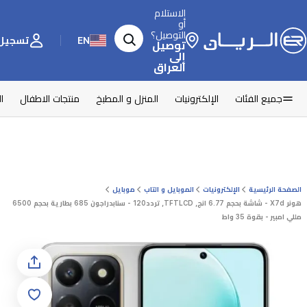
الاستلام
أو
التوصيل؟
EN
تسجيل 
توصيل
إلى
العراق
جميع الفئات
الإلكترونيات
المنزل و المطبخ
منتجات الاطفال
ا
الصفحة الرئيسية
الإلكترونيات
الموبايل و التاب
موبايل
هونر X7d - شاشة بحجم 6.77 انج, TFTLCD, تردد120 - سنابدراجون 685 بطارية بحجم 6500
مللي امبير - بقوة 35 واط