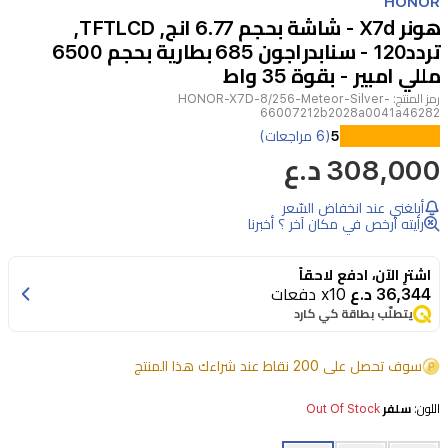
HONOR
of
هونر X7d - شاشة بحجم 6.77 انج, TFTLCD,
14
تردد120 - سنابدراجون 685 بطارية بحجم 6500
مللي امبير - بقوة 35 واط
رمز المنتج:
HONOR-X7D-8/256-Meteor-Silver-
66007212b2028a0041a46282
يجمع
5
(6 مراجعات)
308,000 د.ع
هاتف
هونر
أبلغني عند انخفاض السّعر
X7d
رأيته أرخص في مكان آخر ؟ أخبرنا
بين
الأداء
اشترِ الآن، ادفع لاحقاً
36,344 د.ع
x10 دفعات
العملي
يتطلّب بطاقة كي كارد
والتصميم
العصري
سوف تحصل على 200 نقاط عند شراءك هذا المنتج
المتين.
اللون:
سلفر
Out Of Stock
يتميز