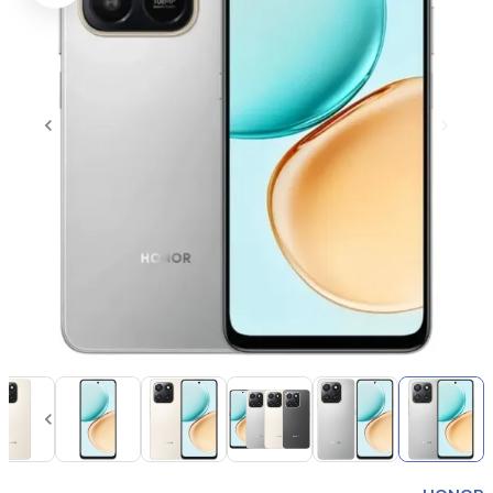
Item
1
of
14
Item
1