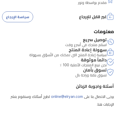
مقدم بواسطة ونور
لمقاومة
السقوط
غير قابل للإرجاع
سياسة الإرجاع
حماية
موثوقة
معلومات
للاستخدام
توصيل سريع
اليومي.
استلم منتجك في أسرع وقت
سهولة إعادة المنتج
يعمل
سياسة إعادة المنتج التي تمكنك من التّسوّق بسهولة
دائماً موثوقة
الهاتف
نحن نبيع المنتجات الأصلية 100 ٪
بنظام
تسوق بأمان
MagicOS
تسوق بثقة وراحة بال
9.0
المبني
أسئلة واجوبة الزبائن
على
يرجى الاتصال بنا على
online@elryan.com
لطرح أسئلتك وسنقوم بنشر
أندرويد
الإجابات هنا.
15
لتجربة