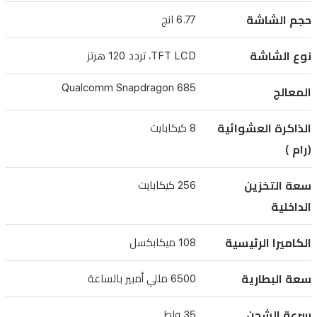
عملاقة
حجم الشاشة
6.77 انج
بسعة
6500
نوع الشاشة
TFT LCD، تردد 120 هرتز
مللي
أمبير
Qualcomm Snapdragon 685
المعالج
بالساعة
الذاكرة العشوائية
8 كيكابايت
توفر
(رام )
طاقة
تدوم
سعة التخزين
256 كيكابايت
طويلاً،
الداخلية
مع
دعم
الكاميرا الرئيسية
108 ميكابكسل
الشحن
السريع
سعة البطارية
6500 مللي أمبير بالساعة
بقوة
سرعة الشحن
35 واط
35