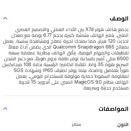
سلسة.
يعمل
الوصف
بمعالج
Qualcomm
يجمع هاتف هونر X7d بين الأداء العملي والتصميم العصري
Snapdragon
المتين. يتميز الهاتف بشاشة كبيرة بحجم 6.77 بوصة مع معدل
685
تحديث 120 هرتز، مما يمنحك تجربة تصفح ومشاهدة سلسة. يعمل
بمعالج Qualcomm Snapdragon 685 الذي يضمن أداءً فعالاً
الذي
للتطبيقات والمهام اليومية. يتألق الهاتف ببطارية عملاقة بسعة
يضمن
6500 مللي أمبير بالساعة توفر طاقة تدوم طويلاً، مع دعم الشحن
السريع بقوة 35 واط. تلتقط الكاميرا الرئيسية بدقة 108 ميجابكسل
أداءً
صوراً بتفاصيل واضحة، بينما يوفر تصنيف IP65 وشهادة SGS
فعالاً
لمقاومة السقوط حماية موثوقة للاستخدام اليومي. يعمل
الهاتف بنظام MagicOS 9.0 المبني على أندرويد 15 لتجربة
للتطبيقات
مستخدم حديثة وسريعة.
والمهام
اليومية.
المواصفات
يتألق
الهاتف
اللون
سلفر
ببطارية