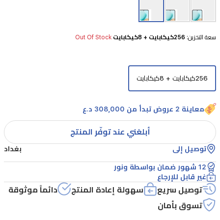
الهاتف
بشاشة
كبيرة
سعة التخزين:
256كيكابايت + 8كيكابايت
Out Of Stock
بحجم
6.77
بوصة
256كيكابايت + 8كيكابايت
مع
معدل
معاينة 2 عروض تبدأ من 308,000 د.ع
تحديث
120
أبلغني عند توفّر المنتج
هرتز،
توصيل إلى
بغداد
مما
12 شهور ضمان بواسطة ونور
يمنحك
غير قابل للإرجاع
تجربة
توصيل سريع
سهولة إعادة المنتج
دائماً موثوقة
تصفح
تسوق بأمان
ومشاهدة