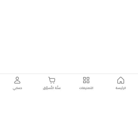
الرئيسة
التصنيفات
سلّة التّسوّق
حسابي