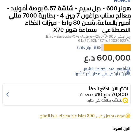
HONOR
of
هونر 600 - دبل سيم - شاشة 6.57 بوصة أموليد -
12
معالج سناب دراغون 7 جين 4 - بطارية 7000 مللي
أمبير بالساعة، شحن 80 واط - ميزات الذكاء
الاصطناعي - سماعة هونر X7e
رمز المنتج:
600-8-256-Black-Earbuds-X7e-Active-
61a27c52b4371e280305227e
يجمع
5
(8 مراجعات)
600,000 د.ع
هاتف
هونر
أبلغني عند انخفاض السّعر
600
رأيته أرخص في مكان آخر ؟ أخبرنا
بين
التصميم
اشترِ الآن، ادفع لاحقاً
70,800 د.ع
x10 دفعات
الأنيق
يتطلّب بطاقة كي كارد
والأداء
الاستثنائي،
سوف تحصل على 390 نقاط عند شراءك هذا المنتج
حيث
اللون:
اسود
يتميز