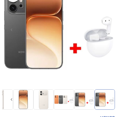
Item
1
of
12
Item
1