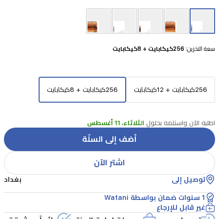
بشاشة
AMOLED
مذهلة
سعة التخزين:
256كيكابايت + 8كيكابايت
بحجم
6.57
بوصة
256كيكابايت + 12كيكابايت
256كيكابايت + 8كيكابايت
ومعالج
Snapdragon
7
Gen
اطلبه الآن واستلمه بحلول
الثلاثاء، 11 أغسطس
4
أضف إلى السلّة
القوي.
التقط
اشتر الآن
كل
توصيل إلى
بغداد
التفاصيل
1 سنوات ضمان بواسطة Watani
بدقة
غير قابل للإرجاع
مع