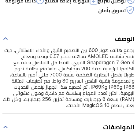
توصيل سريع
سهولة إعادة المنتج
دائماً موثوقة
الكاميرا
تسوق بأمان
الرئيسية
بدقة
200
الوصف
ميجابكسل،
واستمتع
يجمع هاتف هونر 600 بين التصميم الأنيق والأداء الاستثنائي، حيث
يتميز بشاشة AMOLED مذهلة بحجم 6.57 بوصة ومعالج
بطاقة
Snapdragon 7 Gen 4 القوي. التقط كل التفاصيل بدقة مع
تدوم
الكاميرا الرئيسية بدقة 200 ميجابكسل، واستمتع بطاقة تدوم
طويلاً بفضل البطارية الضخمة بسعة 7000 مللي أمبير بالساعة،
طويلاً
والمدعومة بتقنية الشحن السريع 80 واط. مع تصنيفات المتانة
بفضل
IP68 وIP69 وIP69K، تم تصميم هذا الجهاز ليتحمل التحديات
اليومية. اختبر تعدد المهام بسلاسة مع ذاكرة وصول عشوائي
البطارية
(RAM) بسعة 8 جيجابايت ومساحة تخزين 256 جيجابايت، وكل ذلك
الضخمة
يعمل بنظام MagicOS 10 الأحدث.
بسعة
7000
المواصفات
مللي