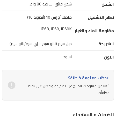
هذا
الشحن
شحن فائق السرعة 80 واط
الجهاز
نظام التشغيل
ماجيك أو إس 10 (أندرويد 16)
ليتحمل
التحديات
IP68, IP69, IP69K
مقاومة الماء والغبار
اليومية.
اختبر
الشريحة
دبل سيم (نانو سيم + إي سيم/نانو سيم)
تعدد
اللون
اسود
المهام
بسلاسة
مع
لاحظت معلومة خاطئة؟
ذاكرة
بلّغنا عن معلومات المنتج غير الصحيحة واحصل على نقاط
وصول
مكافأة.
عشوائي
(RAM)
بسعة
الضمان و الاسترجاع