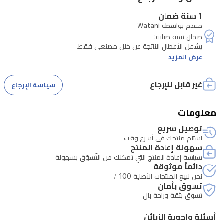
8
جيجابايت
1 سنة ضمان
مقدم بواسطة Watani
ومساحة
تخزين
256
عرض المزيد
جيجابايت،
وكل
غير قابل للإرجاع
سياسة الإرجاع
ذلك
يجب أن يصل المنتج إلى مركز الصيانة خلال نفس المدة.
يعمل
معلومات
بنظام
توصيل سريع
MagicOS
استلم منتجك في أسرع وقت
10
سهولة إعادة المنتج
سياسة إعادة المنتج التي تمكنك من التّسوّق بسهولة
الأحدث.
دائماً موثوقة
نحن نبيع المنتجات الأصلية 100 ٪
تسوق بأمان
تسوق بثقة وراحة بال
أسئلة واجوبة الزبائن