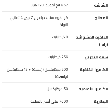
أمبير
الشاشة
6.57 انج أموليد، 120 هرتز
بالساعة،
والمدعومة
المعالج
كوالكوم سناب دراغون 7 جين 4 ثماني
بتقنية
النواة
الشحن
الذاكرة العشوائية
8 كيكابايت
السريع
80
(رام )
واط.
سعة التخزين
256 كيكابايت
مع
تصنيفات
الكاميرا الخلفية
200 ميكابكسل (رئيسية) + 12 ميكابكسل
المتانة
(واسعة)
IP68
وIP69
الكاميرا الأمامية
50 ميكابكسل
وIP69K،
تم
البطارية
7000 مللي أمبير بالساعة
تصميم