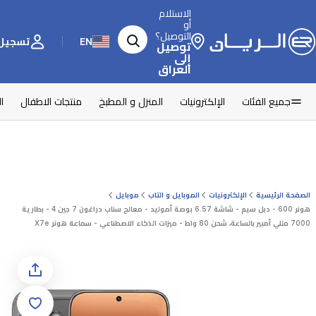
الاستلام
أو
التوصيل؟
EN
تسجيل 
توصيل
إلى
العراق
جميع الفئات
الإلكترونيات
المنزل و المطبخ
منتجات الاطفال
ا
الصفحة الرئيسية
الإلكترونيات
الموبايل و التاب
موبايل
هونر 600 - دبل سيم - شاشة 6.57 بوصة أموليد - معالج سناب دراغون 7 جين 4 - بطارية
7000 مللي أمبير بالساعة، شحن 80 واط - ميزات الذكاء الاصطناعي - سماعة هونر X7e