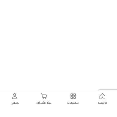
الرئيسة
التصنيفات
سلّة التّسوّق
حسابي