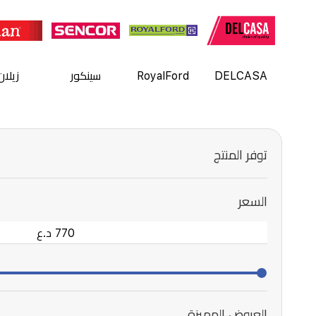
DELCASA
RoyalFord
سينكور
زيلان
توفر المنتج
السعر
العروض المميزة