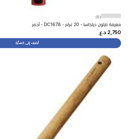
(0)
مغرفة نايلون ديلكاسا - 20 غرام - DC1678 - أحمر
2,750 د.ع
أضف إلى السلّة