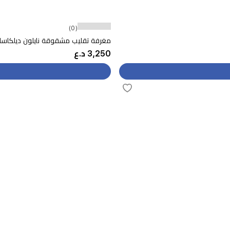
(0)
مغرفة تقليب مشقوقة نايلون ديلكاسا - 91 غرام - DC3222 - أسود و
3,250 د.ع