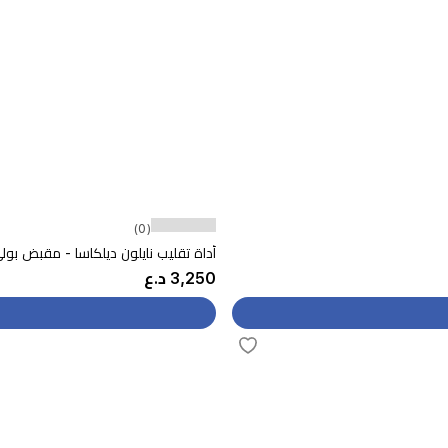
(0)
أداة تقليب نايلون ديلكاسا - مقبض بولي بروبيلين ب
3,250 د.ع