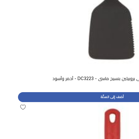
نسيج ماسي - DC3223 - أحمر وأسود
أضف إلى السلّة