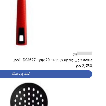
(0)
ملعقة طهي وتقديم ديلكاسا - 20 غرام - DC1677 - أحمر
2,750 د.ع
أضف إلى السلّة