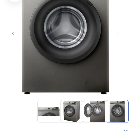
Item
1
of
4
Item
1