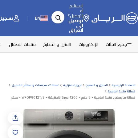
الاستلام
أو
التوصيل؟
EN
تسجيل 
توصيل
إلى
العراق
جميع الفئات
الإلكترونيات
المنزل و المطبخ
منتجات الاطفال
ا
الصفحة الرئيسية
المنزل و المطبخ
اجهزة منزلية
غسالات، مجففات و مناشر الغسيل
غسالة فتحة امامية
غسالة هايسنس فتحة امامية - 8 كغم - 1200 دورة بالدقيقة - WFQP8012T/S - سلفر