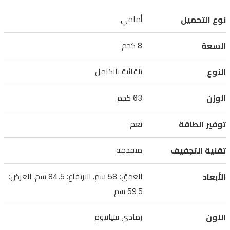
حلول
نوع التحميل
أمامي
غسيل
السعة
موثوقة
8 كجم
وفعالة
النوع
تلقائية بالكامل
في
العراق.
الوزن
63 كجم
توفير الطاقة
نعم
تقنية التجفيف
متقدمة
الأبعاد
العمق: 58 سم، الارتفاع: 84.5 سم، العرض:
59.5 سم
اللون
رمادي تيتيانيوم