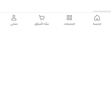
الرئيسة
التصنيفات
سلّة التّسوّق
حسابي
توصيل
سهولة إعادة
تسوق
دائماً
سريع
المنتج
بأمان
موثوقة
عن الريان
عن الريان