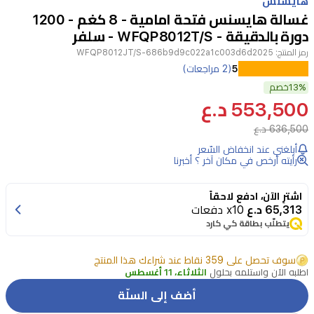
هايسنس
of
غسالة هايسنس فتحة امامية - 8 كغم - 1200
4
دورة بالدقيقة - WFQP8012T/S - سلفر
رمز المنتج:
WFQP8012JT/S-686b9d9c022a1c003d6d2025
تُقدم
5
(2 مراجعات)
13%
غسالة
خصم
553,500 د.ع
هايسنس
636,500 د.ع
الأمامية
أبلغني عند انخفاض السّعر
بسعة
رأيته أرخص في مكان آخر ؟ أخبرنا
8
كجم
اشترِ الآن، ادفع لاحقاً
برامج
65,313 د.ع
x10 دفعات
يتطلّب بطاقة كي كارد
غسيل
متنوعة
سوف تحصل على 359 نقاط عند شراءك هذا المنتج
وتقنية
اطلبه الآن واستلمه بحلول
الثلاثاء، 11 أغسطس
دوران
أضف إلى السلّة
متقدمة،