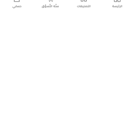
الرئيسة
التصنيفات
سلّة التّسوّق
حسابي
توصيل
سهولة إعادة
تسوق
دائماً
سريع
المنتج
بأمان
موثوقة
عن الريان
عن الريان
التّسوّق عبر الانترنت