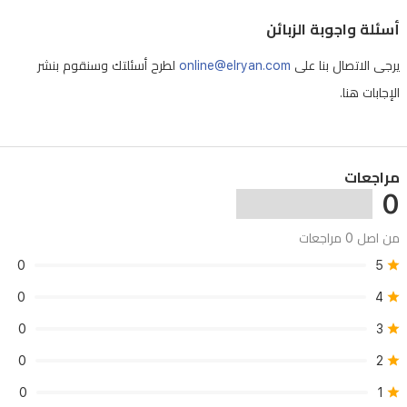
أسئلة واجوبة الزبائن
يرجى الاتصال بنا على
online@elryan.com
لطرح أسئلتك وسنقوم بنشر
الإجابات هنا.
مراجعات
0
من اصل 0 مراجعات
0
5
0
4
0
3
0
2
0
1
إزالة أو تلف الرقم التسلسلي (Serial Number)