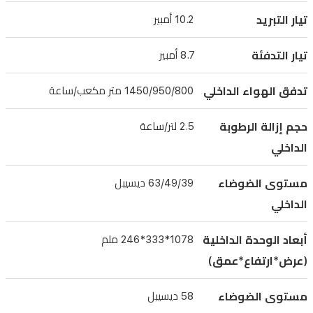
بصمت
تيار التبريد
10.2 أمبير
مع
مستويات
تيار التدفئة
8.7 أمبير
صوت
منخفضة
تدفق الهواء الداخلي
1450/950/800 متر مكعب/ساعة
تصل
حجم إزالة الرطوبة
2.5 لتر/ساعة
إلى
الداخلي
39
ديسيبل
مستوى الضوضاء
63/49/39 ديسيبل
داخليًا.
الداخلي
بفضل
أبعادها
أبعاد الوحدة الداخلية
1078*333*246 ملم
المدمجة
(عرض*ارتفاع*عمق)
وتصميمها
المتين،
مستوى الضوضاء
58 ديسيبل