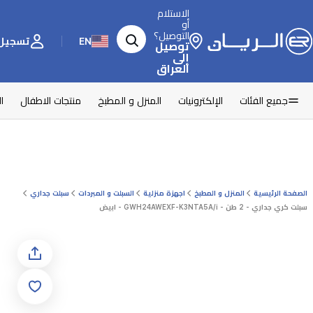
الاستلام
أو
التوصيل؟
EN
تسجيل 
توصيل
إلى
العراق
جميع الفئات
الإلكترونيات
المنزل و المطبخ
منتجات الاطفال
ا
الصفحة الرئيسية
المنزل و المطبخ
اجهزة منزلية
السبلت و المبردات
سبلت جداري
سبلت كري جداري - 2 طن - GWH24AWEXF-K3NTA5A/i - ابيض