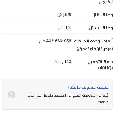
فهي
الخارجي
مناسبة
وصلة الغاز
5/8 إنش
للمساحات
الحديثة
وصلة السائل
1/4 إنش
في
العراق
أبعاد الوحدة الخارجية
958*660*402 ملم
لضمان
(عرض*ارتفاع*عمق)
راحة
سعة التحميل
140 وحدة
واستقرار
(40HQ)
مناخي
على
مدار
لاحظت معلومة خاطئة؟
السنة.
بلّغنا عن معلومات المنتج غير الصحيحة واحصل على نقاط
مكافأة.