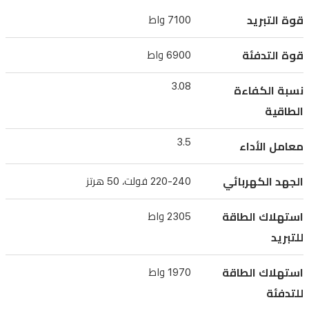
إلى
قوة التبريد
7100 واط
3.08،
ومعامل
قوة التدفئة
6900 واط
أداء
3.08
3.5.
نسبة الكفاءة
يمكنها
الطاقية
تبريد
3.5
المناطق
معامل الأداء
حتى
الجهد الكهربائي
220-240 فولت، 50 هرتز
7100
واط
استهلاك الطاقة
2305 واط
وتدفئتها
للتبريد
حتى
6900
استهلاك الطاقة
1970 واط
واط،
للتدفئة
وتعمل