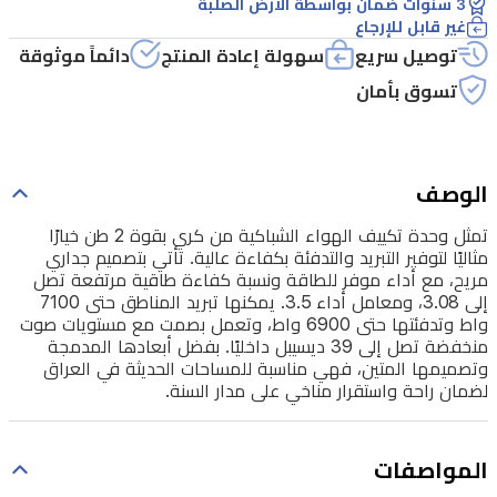
3 سنوات ضمان بواسطة الارض الصلبة
بكفاءة
غير قابل للإرجاع
عالية.
توصيل سريع
سهولة إعادة المنتج
دائماً موثوقة
تأتي
تسوق بأمان
بتصميم
جداري
مريح،
الوصف
مع
تمثل وحدة تكييف الهواء الشباكية من كري بقوة 2 طن خيارًا
أداء
مثاليًا لتوفير التبريد والتدفئة بكفاءة عالية. تأتي بتصميم جداري
موفر
مريح، مع أداء موفر للطاقة ونسبة كفاءة طاقية مرتفعة تصل
إلى 3.08، ومعامل أداء 3.5. يمكنها تبريد المناطق حتى 7100
للطاقة
واط وتدفئتها حتى 6900 واط، وتعمل بصمت مع مستويات صوت
ونسبة
منخفضة تصل إلى 39 ديسيبل داخليًا. بفضل أبعادها المدمجة
وتصميمها المتين، فهي مناسبة للمساحات الحديثة في العراق
كفاءة
لضمان راحة واستقرار مناخي على مدار السنة.
طاقية
مرتفعة
المواصفات
تصل