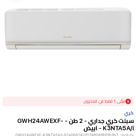
Item
تبقًى 1 فقط في المخزون
1
of
كري
1
سبلت كري جداري - 2 طن - GWH24AWEXF-
K3NTA5A/i - ابيض
رمز المنتج:
GWH24AWEXF-K3NTA5A/I-62a066242d1748068bf3b3b7