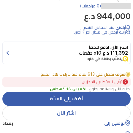
تمثل
(0 مراجعات)
944,000 د.ع
وحدة
تكييف
أبلغني عند انخفاض السّعر
الهواء
رأيته أرخص في مكان آخر ؟ أخبرنا
الشباكية
اشترِ الآن، ادفع لاحقاً
من
111,392 د.ع
x10 دفعات
كري
يتطلّب بطاقة كي كارد
بقوة
سوف تحصل على 613 نقاط عند شراءك هذا المنتج
2
طن
تبقًى 1 فقط في المخزون
اطلبه الآن واستلمه بحلول
الخميس، 13 أغسطس
خيارًا
أضف إلى السلّة
مثاليًا
لتوفير
اشتر الآن
التبريد
توصيل إلى
بغداد
والتدفئة