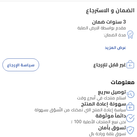
الضمان و الاسترجاع
3 سنوات ضمان
مقدم بواسطة الارض الصلبة
عرض المزيد
غير قابل للإرجاع
سياسة الإرجاع
تسري هذه البطاقة لمدة 3 سنوات داخل العراق على أجهزة تكييف
معلومات
يكون الضمان صالحًا فقط عند إبراز فاتورة الشراء الصادرة من الشركة أو
توصيل سريع
استلم منتجك في أسرع وقت
في حال فقدان الفاتورة، يتم اعتماد تاريخ التصنيع المثبت على الجهاز
سهولة إعادة المنتج
سياسة إعادة المنتج التي تمكنك من التّسوّق بسهولة
دائماً موثوقة
نحن نبيع المنتجات الأصلية 100 ٪
تسوق بأمان
تتحمل شركة الأرض الصلبة جميع تكاليف إصلاح الجهاز (وليس
تسوق بثقة وراحة بال