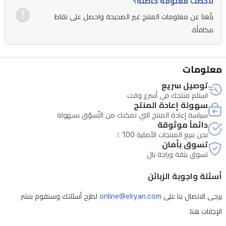
لاحظت معلومة خاطئة؟
الطاقة
بلّغنا عن معلومات المنتج غير الصحيحة واحصل على نقاط
وهدوء
مكافأة.
في
التشغيل،
معلومات
مما
يجعلها
توصيل سريع
استلم منتجك في أسرع وقت
خيارًا
سهولة إعادة المنتج
مثاليًا
سياسة إعادة المنتج التي تمكنك من التّسوّق بسهولة
دائماً موثوقة
للعائلات
نحن نبيع المنتجات الأصلية 100 ٪
تسوق بأمان
التي
تسوق بثقة وراحة بال
تبحث
عن
أسئلة واجوبة الزبائن
المتانة
يرجى الاتصال بنا على
online@elryan.com
لطرح أسئلتك وسنقوم بنشر
والوظائف
الإجابات هنا.
الحديثة