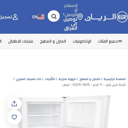
الاستلام
أو
التوصيل؟
EN
تسجيل 
توصيل
إلى
العراق
جميع الفئات
الإلكترونيات
المنزل و المطبخ
منتجات الاطفال
ا
الصفحة الرئيسية
المنزل و المطبخ
اجهزة منزلية
الثلّاجات
ذات المجمد العلوي
ثلاجة كري بابين - 11 قدم - GDFR-180R - ابيض