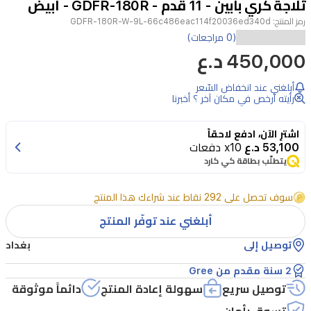
ثلاجة كري بابين - 11 قدم - GDFR-180R - ابيض
3
رمز المنتج:
GDFR-180R-W-9L-66c486eac114f20036ed340d
تتميز
(0 مراجعات)
450,000 د.ع
ثلاجة
كري
أبلغني عند انخفاض السّعر
بحجم
رأيته أرخص في مكان آخر ؟ أخبرنا
11
قدم
اشترِ الآن، ادفع لاحقاً
53,100 د.ع
x10 دفعات
بمبخر
يتطلّب بطاقة كي كارد
رول-
بوند
سوف تحصل على 292 نقاط عند شراءك هذا المنتج
لضمان
أبلغني عند توفّر المنتج
تبريد
توصيل إلى
بغداد
فعال،
2 سنة مقدم من Gree
وتحكم
توصيل سريع
سهولة إعادة المنتج
دائماً موثوقة
يدوي