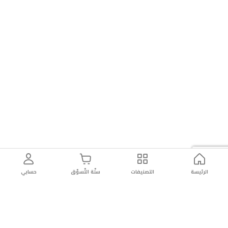
الرئيسة
التصنيفات
سلّة التّسوّق
حسابي