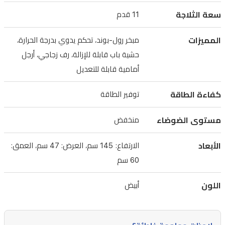
وأرجل
سعة الثلاجة
11 قدم
أمامية
قابلة
المميزات
مبخر رول-بوند، تحكم يدوي بدرجة الحرارة،
للتعديل
حشية باب قابلة للإزالة، رف زجاجي، أرجل
لراحة
أمامية قابلة للتعديل
الاستخدام.
كفاءة الطاقة
توفير الطاقة
صُممت
هذه
مستوى الضوضاء
منخفض
الثلاجة
البيضاء
الأبعاد
الارتفاع: 145 سم، العرض: 47 سم، العمق:
لتحقيق
60 سم
كفاءة
اللون
أبيض
عالية
في
استهلاك