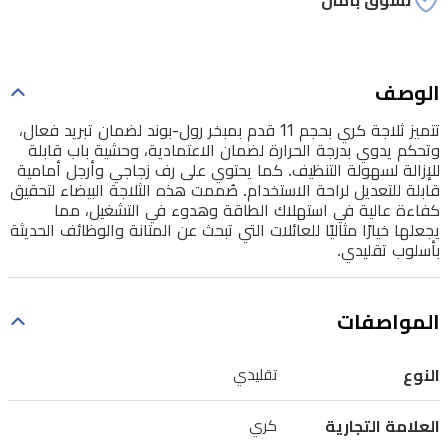
تسوق بأمان
بدرجة
الحرارة
لضمان
الوصف
الاعتمادية،
تتميز ثلاجة كري بحجم 11 قدم بمبخر رول-بوند لضمان تبريد فعال،
وحشية
وتحكم يدوي بدرجة الحرارة لضمان الاعتمادية، وحشية باب قابلة
باب
للإزالة لسهولة التنظيف. كما يحتوي على رف زجاجي وأرجل أمامية
قابلة للتعديل لراحة الاستخدام. صُممت هذه الثلاجة البيضاء لتحقيق
قابلة
كفاءة عالية في استهلاك الطاقة وهدوء في التشغيل، مما
للإزالة
يجعلها خيارًا مثاليًا للعائلات التي تبحث عن المتانة والوظائف الحديثة
بأسلوب تقليدي.
لسهولة
التنظيف.
كما
المواصفات
يحتوي
على
النوع
تقليدي
رف
العلامة التجارية
كري
زجاجي