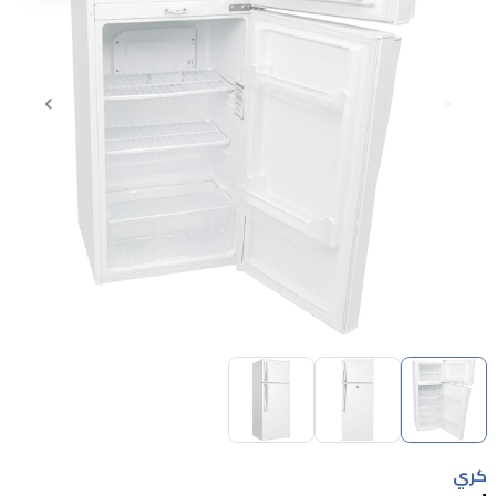
Item
1
of
3
Item
1
كري
of