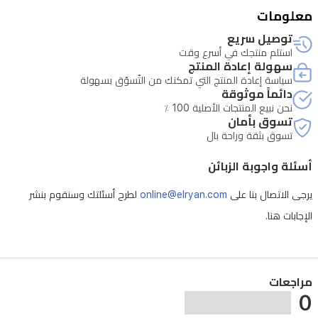
لملائمة
معلومات
مريحة
توصيل سريع
استلم منتجك في أسرع وقت
سهولة إعادة المنتج
سياسة إعادة المنتج التي تمكنك من التّسوّق بسهولة
دائماً موثوقة
نحن نبيع المنتجات الأصلية 100 ٪
تسوق بأمان
تسوق بثقة وراحة بال
أسئلة واجوبة الزبائن
يرجى الاتصال بنا على
online@elryan.com
لطرح أسئلتك وسنقوم بنشر
الإجابات هنا.
مراجعات
0