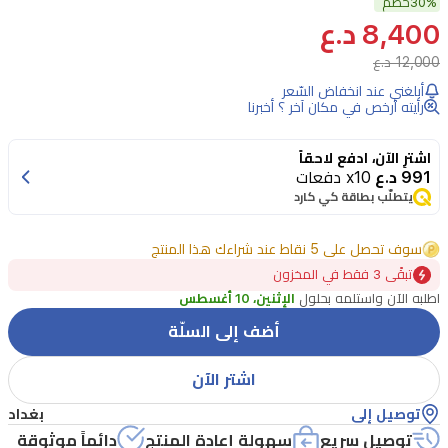
هذه
30%
خصم
8,400 د.ع
السترة
12,000 د.ع
الأنيقة
أبلغني عند انخفاض السّعر
للبنات
رأيته أرخص في مكان آخر ؟ أخبرنا
من
ماركة
اشترِ الآن، ادفع لاحقاً
991 د.ع
x10 دفعات
فارايتي
يتطلّب بطاقة كي كارد
بتصميم
رياضي،
سوف تحصل على 5 نقاط عند شراءك هذا المنتج
ولون
تبقًى 3 فقط في المخزون
اطلبه الآن واستلمه بحلول
الإثنين، 10 أغسطس
بنفسجي
أضف إلى السلّة
مع
أكمام
اشتر الآن
بيضاء،
توصيل إلى
بغداد
وبطانة
توصيل سريع
سهولة إعادة المنتج
دائماً موثوقة