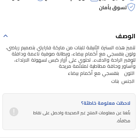
صوفية
تسوق بأمان
ناعمة
ودافئة
لتوفير
الوصف
الراحة
تتميز هذه السترة الأنيقة للبنات من ماركة فارايتي بتصميم رياضي،
والدفء.
ولون بنفسجي مع أكمام بيضاء، وبطانة صوفية ناعمة ودافئة
تحتوي
لتوفير الراحة والدفء. تحتوي على أزرار كبس لسهولة الارتداء،
وأساور وحافة مطاطية لملائمة مريحة
على
اللون
بنفسجي مع أكمام بيضاء
أزرار
الجنس
بنات
كبس
لسهولة
لاحظت معلومة خاطئة؟
الارتداء،
وأساور
بلّغنا عن معلومات المنتج غير الصحيحة واحصل على نقاط
مكافأة.
وحافة
مطاطية