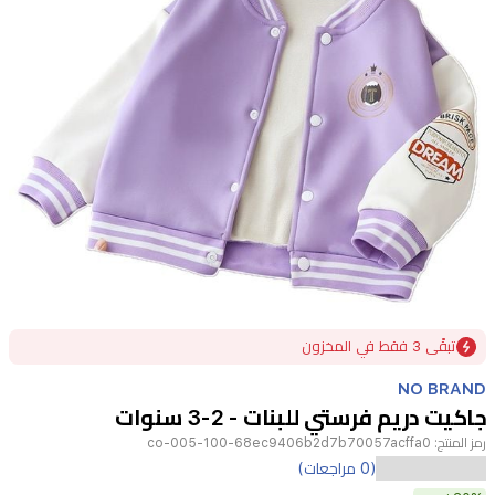
Item
تبقًى 3 فقط في المخزون
1
of
NO BRAND
1
جاكيت دريم فرستي للبنات - 2-3 سنوات
رمز المنتج:
co-005-100-68ec9406b2d7b70057acffa0
تتميز
(0 مراجعات)