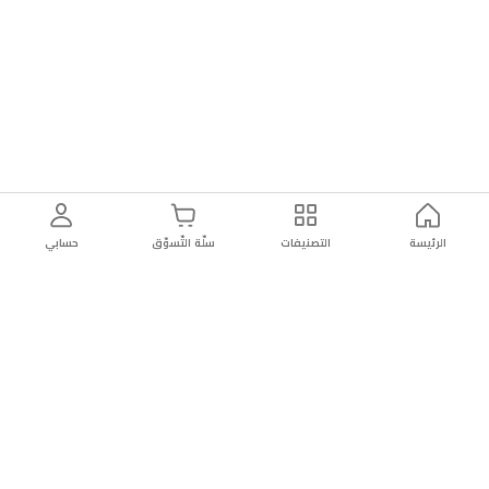
الرئيسة
التصنيفات
سلّة التّسوّق
حسابي
توصيل
سهولة إعادة
تسوق
دائماً
سريع
المنتج
بأمان
موثوقة