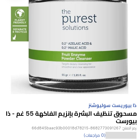
Item
1
ذا بيوريست سوليوشنز
of
مسحوق تنظيف البشرة بإنزيم الفاكهة 55 غم - ذا
1
بيورست
رمز المنتج:
8682773091267-66d845baac93b00018d78215
(0 مراجعات)