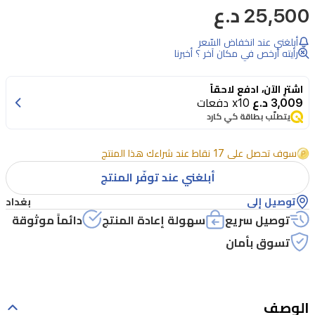
25,500 د.ع
أبلغني عند انخفاض السّعر
رأيته أرخص في مكان آخر ؟ أخبرنا
اشترِ الآن، ادفع لاحقاً
3,009 د.ع
x10 دفعات
يتطلّب بطاقة كي كارد
سوف تحصل على 17 نقاط عند شراءك هذا المنتج
أبلغني عند توفّر المنتج
توصيل إلى
بغداد
توصيل سريع
سهولة إعادة المنتج
دائماً موثوقة
تسوق بأمان
الوصف