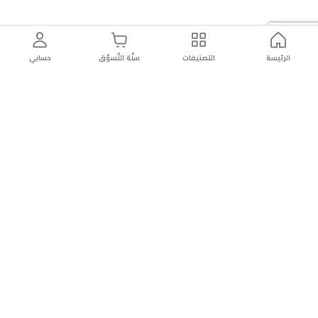
الرئيسة
التصنيفات
سلّة التّسوّق
حسابي
توصيل
سهولة إعادة
تسوق
دائماً
سريع
المنتج
بأمان
موثوقة
عن الريان
عن الريان