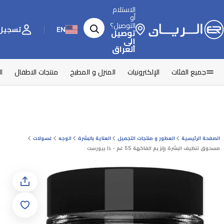
الاستلام
أو
التوصيل؟
EN
تسجيل 
توصيل
إلى
العراق
جميع الفئات
الإلكترونيات
المنزل و المطبخ
منتجات الاطفال
ا
الصفحة الرئيسية
العطور و منتجات التجميل
العناية بالبشرة
الوجه
غسولات
مسحوق تنظيف البشرة بإنزيم الفاكهة 55 غم - ذا بيورست