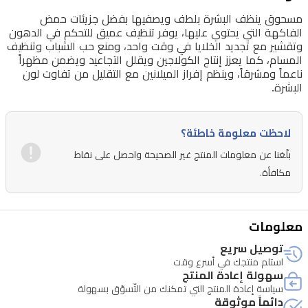
مسحوق ينظف البشرة بلطف ويصفيها بفضل جزيئات حمض
الفاكهة التي يحتوي عليها، يوفر تنظيف عميق للتحكم في الدهون
وتقشير مع تجديد الخلايا في وقت واحد، ومنع حب الشباب وتنظيف
المسام، كما يعزز إنتاج الكولاجين ويقلل التجاعيد ويضمن مظهراً
ناعماً ومشرقاً، وينظم إفراز الميلانين مع التقليل من تفاوت لون
البشرة.
لاحظت معلومة خاطئة؟
بلّغنا عن معلومات المنتج غير الصحيحة واحصل على نقاط
مكافأة.
معلومات
توصيل سريع
استلم منتجك في أسرع وقت
سهولة إعادة المنتج
سياسة إعادة المنتج التي تمكنك من التّسوّق بسهولة
دائماً موثوقة