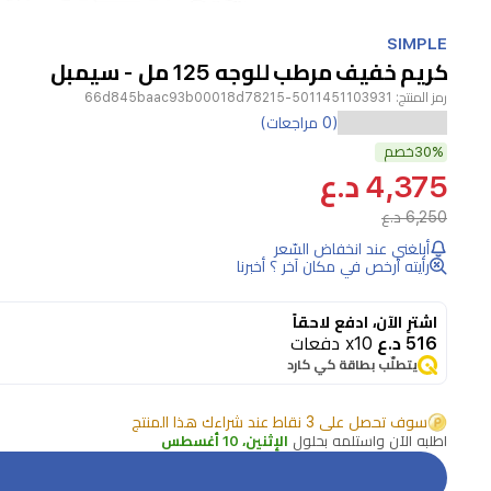
Item
1
SIMPLE
of
كريم خفيف مرطب للوجه 125 مل - سيمبل
1
رمز المنتج:
5011451103931-66d845baac93b00018d78215
(0 مراجعات)
30%
خصم
4,375 د.ع
6,250 د.ع
أبلغني عند انخفاض السّعر
رأيته أرخص في مكان آخر ؟ أخبرنا
اشترِ الآن، ادفع لاحقاً
516 د.ع
x10 دفعات
يتطلّب بطاقة كي كارد
سوف تحصل على 3 نقاط عند شراءك هذا المنتج
اطلبه الآن واستلمه بحلول
الإثنين، 10 أغسطس