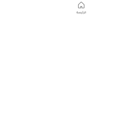
الرئيسة
ت
التّسوّق عبر الانترنت
التّسوّق عبر الانترنت