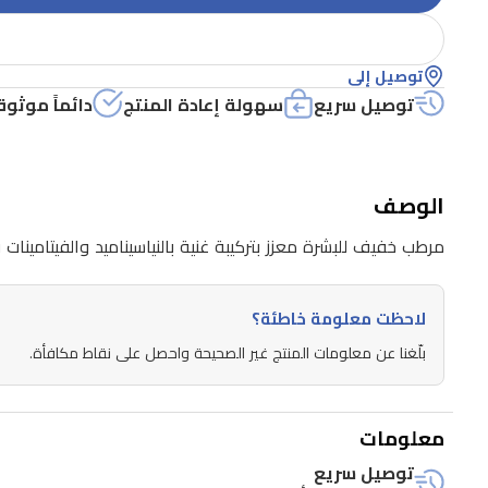
توصيل إلى
توصيل سريع
سهولة إعادة المنتج
دائماً موثوق
الوصف
مرطب خفيف للبشرة معزز بتركيبة غنية بالنياسيناميد والفيتامينات فيتامين ب5 و هـ، يساعد على توحيد لون البشرة وملمسها، مع تنعيمها للحصول
لاحظت معلومة خاطئة؟
بلّغنا عن معلومات المنتج غير الصحيحة واحصل على نقاط مكافأة.
معلومات
توصيل سريع