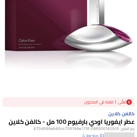
Item
تبقًى 1 فقط في المخزون
1
of
كالفن كلاين
1
عطر ايفوريا اودي بارفيوم 100 مل - كالفن كلاين
رمز المنتج:
088300162505-670d069eb60cc700199e175f
(0 مراجعات)