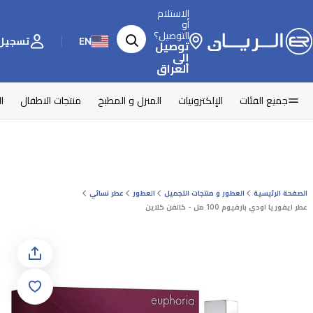
الاستلام
أو
التوصيل؟
EN
تسجيل 
توصيل
إلى
العراق
جميع الفئات
الإلكترونيات
المنزل و المطبخ
منتجات الاطفال
ا
الصفحة الرئيسية
العطور و منتجات التجميل
العطور
عطر نسائي
عطر ايفوريا اودي بارفيوم 100 مل - كالفن كلاين