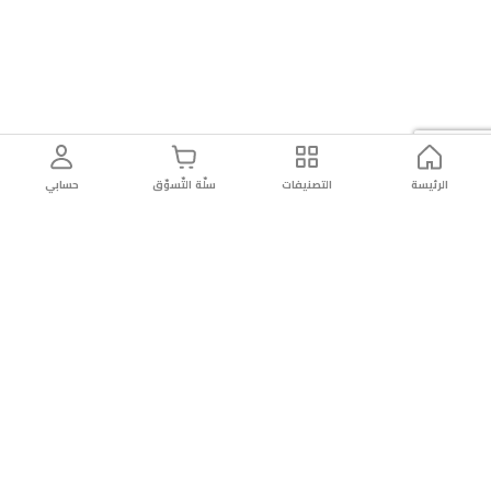
الرئيسة
التصنيفات
سلّة التّسوّق
حسابي
توصيل
سهولة إعادة
تسوق
دائماً
سريع
المنتج
بأمان
موثوقة