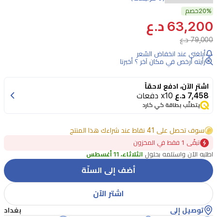
20%
خصم
63,200 د.ع
79,000 د.ع
أبلغني عند انخفاض السّعر
رأيته أرخص في مكان آخر ؟ أخبرنا
اشترِ الآن، ادفع لاحقاً
7,458 د.ع
x10 دفعات
يتطلّب بطاقة كي كارد
سوف تحصل على 41 نقاط عند شراءك هذا المنتج
تبقًى 1 فقط في المخزون
اطلبه الآن واستلمه بحلول
الثلاثاء، 11 أغسطس
أضف إلى السلّة
اشتر الآن
توصيل إلى
بغداد