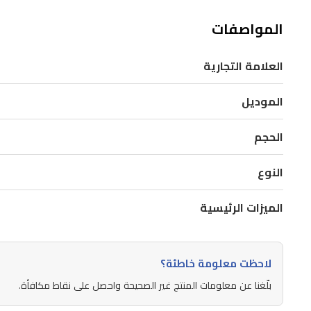
لتجديد
المواصفات
البشرة،
يُستخدم
العلامة التجارية
لتعزيز
الموديل
الإنتاج
الطبيعي
الحجم
للكولاجين
في
النوع
البشرة
وتجديد
الميزات الرئيسية
الخلايا
الجلدية
لاحظت معلومة خاطئة؟
الحيوية.
بلّغنا عن معلومات المنتج غير الصحيحة واحصل على نقاط مكافأة.
مُركّب
بمستوى