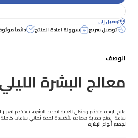
المتقدم
توصيل إلى
50
توصيل سريع
سهولة إعادة المنتج
دائماً موثوق
مل
الوصف
معالج البشرة الليلي الم
علاج
للوجه
ساعة. يمنح حماية مضادة للأكسدة لمدة ثماني ساعات كاملة، و
متقدّم
لجميع أنواع البشرة
وفعّال
للغاية