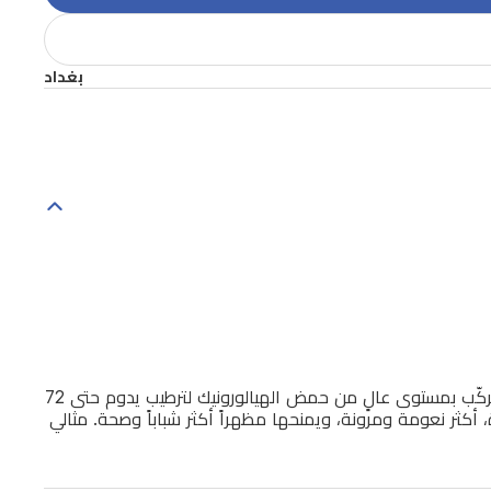
بغداد
علاج للوجه متقدّم وفعّال للغاية لتجديد البشرة، يُستخدم لتعزيز الإنتاج الطبيعي للكولاجين في البشرة وتجديد الخلايا الجلدية الحيوية. مُركّب بمستوى عالٍ من حمض الهيالورونيك لترطيب يدوم حتى 72
ثر نعومة ومرونة، ويمنحها مظهراً أكثر شباباً وصحة. مثالي