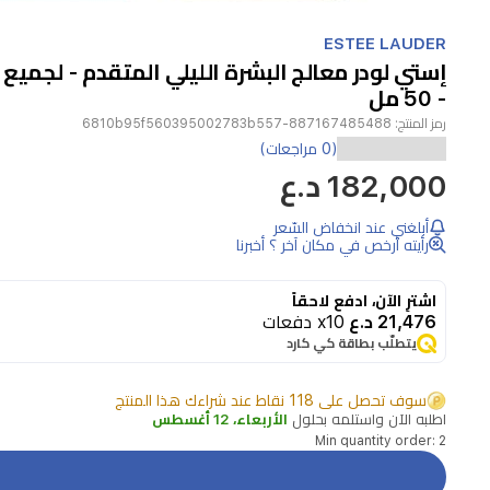
Item
1
ESTEE LAUDER
of
إستي لودر معالج البشرة الليلي المتقدم - لجميع أ
1
- 50 مل
رمز المنتج:
887167485488-6810b95f560395002783b557
(0 مراجعات)
182,000 د.ع
معالج
أبلغني عند انخفاض السّعر
رأيته أرخص في مكان آخر ؟ أخبرنا
اشترِ الآن، ادفع لاحقاً
البشرة
21,476 د.ع
x10 دفعات
يتطلّب بطاقة كي كارد
سوف تحصل على 118 نقاط عند شراءك هذا المنتج
الليلي
اطلبه الآن واستلمه بحلول
الأربعاء، 12 أغسطس
Min quantity order: 2