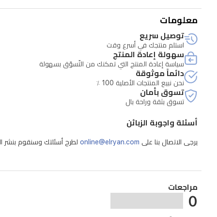
عالٍ
معلومات
من
توصيل سريع
حمض
استلم منتجك في أسرع وقت
سهولة إعادة المنتج
الهيالورونيك
سياسة إعادة المنتج التي تمكنك من التّسوّق بسهولة
لترطيب
دائماً موثوقة
نحن نبيع المنتجات الأصلية 100 ٪
يدوم
تسوق بأمان
حتى
تسوق بثقة وراحة بال
72
أسئلة واجوبة الزبائن
ساعة.
يمنح
يرجى الاتصال بنا على
online@elryan.com
لطرح أسئلتك وسنقوم بنشر الإج
حماية
مضادة
للأكسدة
مراجعات
0
لمدة
ثماني