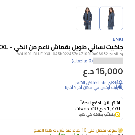
Item
1
of
2
Item
1
ENKI
of
جاكيت نسائي طويل بقماش ناعم من انكي - XXL - ازرق
2
رمز المنتج:
W41901-BLUE-XXL-645b922457e4710019a96982
(0 مراجعات)
15,000 د.ع
أبلغني عند انخفاض السّعر
رأيته أرخص في مكان آخر ؟ أخبرنا
اشترِ الآن، ادفع لاحقاً
1,770 د.ع
x10 دفعات
يتطلّب بطاقة كي كارد
سوف تحصل على 10 نقاط عند شراءك هذا المنتج