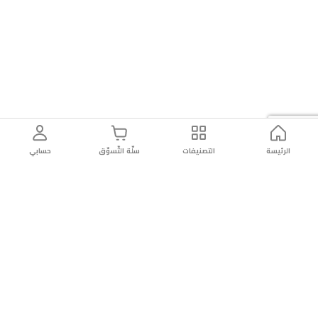
الرئيسة
التصنيفات
سلّة التّسوّق
حسابي
توصيل
سهولة إعادة
تسوق
دائماً
سريع
المنتج
بأمان
موثوقة