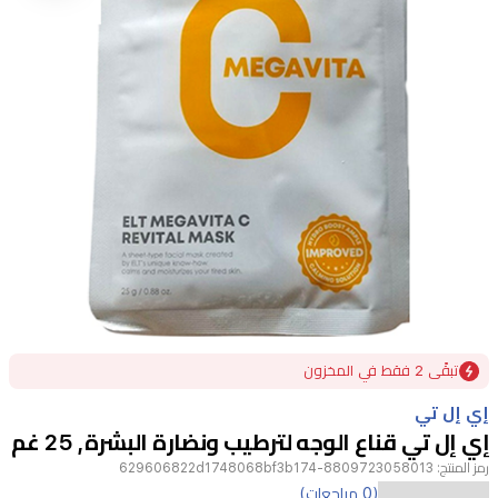
Item
تبقًى 2 فقط في المخزون
1
of
إي إل تي
1
إي إل تي قناع الوجه لترطيب ونضارة البشرة, 25 غم
رمز المنتج:
8809723058013-629606822d1748068bf3b174
قناع
(0 مراجعات)