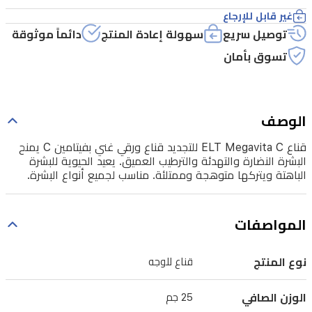
الحيوية
غير قابل للإرجاع
للبشرة
توصيل سريع
سهولة إعادة المنتج
دائماً موثوقة
الباهتة
تسوق بأمان
ويتركها
متوهجة
وممتلئة.
الوصف
مناسب
قناع ELT Megavita C للتجديد قناع ورقي غني بفيتامين C يمنح
لجميع
البشرة النضارة والتهدئة والترطيب العميق. يعيد الحيوية للبشرة
الباهتة ويتركها متوهجة وممتلئة. مناسب لجميع أنواع البشرة.
أنواع
البشرة.
المواصفات
نوع المنتج
قناع للوجه
الوزن الصافي
25 جم