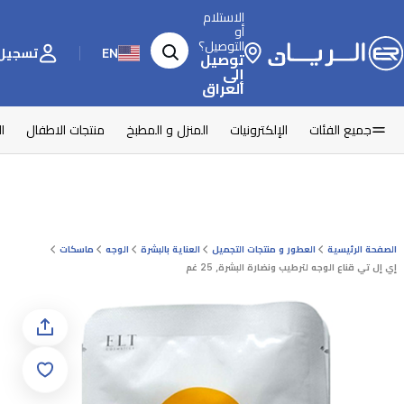
الاستلام
أو
التوصيل؟
EN
تسجيل 
توصيل
إلى
العراق
جميع الفئات
الإلكترونيات
المنزل و المطبخ
منتجات الاطفال
ا
الصفحة الرئيسية
العطور و منتجات التجميل
العناية بالبشرة
الوجه
ماسكات
إي إل تي قناع الوجه لترطيب ونضارة البشرة, 25 غم