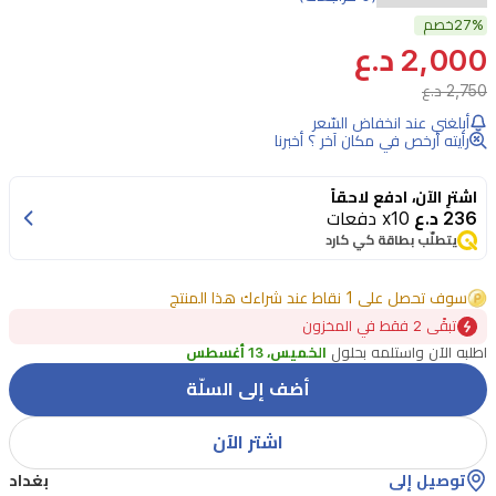
ELT
27%
خصم
Megavita
2,000 د.ع
C
للتجديد
2,750 د.ع
قناع
أبلغني عند انخفاض السّعر
رأيته أرخص في مكان آخر ؟ أخبرنا
ورقي
غني
اشترِ الآن، ادفع لاحقاً
236 د.ع
x10 دفعات
بفيتامين
يتطلّب بطاقة كي كارد
C
يمنح
سوف تحصل على 1 نقاط عند شراءك هذا المنتج
البشرة
تبقًى 2 فقط في المخزون
النضارة
اطلبه الآن واستلمه بحلول
الخميس، 13 أغسطس
والتهدئة
أضف إلى السلّة
والترطيب
اشتر الآن
العميق.
يعيد
توصيل إلى
بغداد