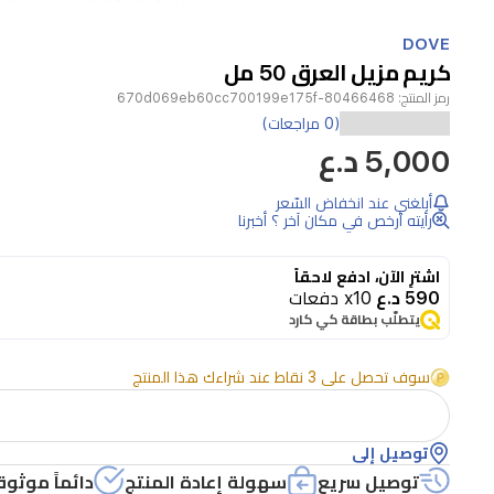
Item
1
DOVE
of
كريم مزيل العرق 50 مل
1
رمز المنتج:
80466468-670d069eb60cc700199e175f
(0 مراجعات)
5,000 د.ع
أبلغني عند انخفاض السّعر
رأيته أرخص في مكان آخر ؟ أخبرنا
اشترِ الآن، ادفع لاحقاً
590 د.ع
x10 دفعات
يتطلّب بطاقة كي كارد
سوف تحصل على 3 نقاط عند شراءك هذا المنتج
توصيل إلى
توصيل سريع
سهولة إعادة المنتج
دائماً موثوق