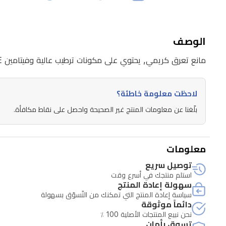
الوصف
مانع تعرق كريمي, يحتوي على مكونات ترطيب عالية وفيتامين E, يساعد منطقة تحت الإبط الحساسة على التعافي من التهيج الناتج عن الحلاقة, ويمنحها رائحة منعشة تدوم حتى 48 ساعة.
لاحظت معلومة خاطئة؟
بلّغنا عن معلومات المنتج غير الصحيحة واحصل على نقاط مكافأة.
معلومات
توصيل سريع
استلم منتجك في أسرع وقت
سهولة إعادة المنتج
سياسة إعادة المنتج التي تمكنك من التّسوّق بسهولة
دائماً موثوقة
نحن نبيع المنتجات الأصلية 100 ٪
تسوق بأمان