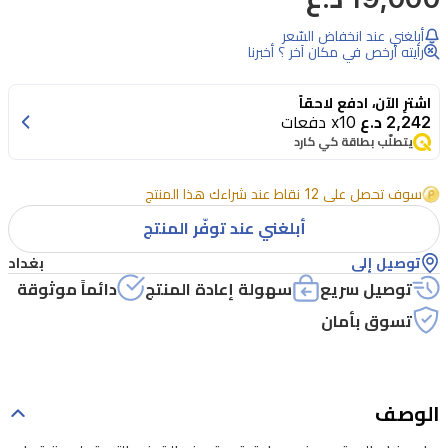
أبلغني عند انخفاض السّعر
رأيته أرخص في مكان آخر ؟ أخبرنا
اشترِ الآن، ادفع لاحقاً
2,242 د.ع
x10 دفعات
يتطلّب بطاقة كي كارد
سوف تحصل على 12 نقاط عند شراءك هذا المنتج
أبلغني عند توفّر المنتج
توصيل إلى
بغداد
توصيل سريع
سهولة إعادة المنتج
دائماً موثوقة
تسوق بأمان
الوصف