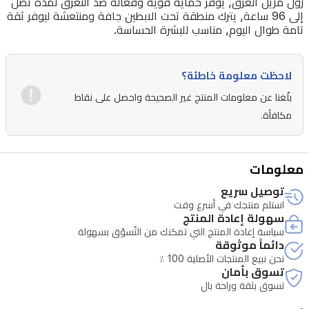
رول مزيل العرق, يوفر حماية قوية وفعالة ضد التعرق لمدة تصل
إلى 96 ساعة, يترك منطقة تحت الابطين جافة ومنتعشة ليوفر ثقة
تامة طوال اليوم, مناسب للبشرة الحساسة.
لاحظت معلومة خاطئة؟
بلّغنا عن معلومات المنتج غير الصحيحة واحصل على نقاط
مكافأة.
معلومات
توصيل سريع
استلم منتجك في أسرع وقت
سهولة إعادة المنتج
سياسة إعادة المنتج التي تمكنك من التّسوّق بسهولة
دائماً موثوقة
نحن نبيع المنتجات الأصلية 100 ٪
تسوق بأمان
تسوق بثقة وراحة بال