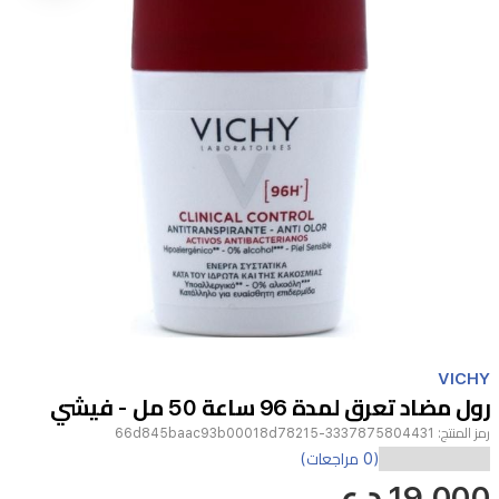
Item
1
VICHY
of
رول مضاد تعرق لمدة 96 ساعة 50 مل - فيشي
1
رمز المنتج:
3337875804431-66d845baac93b00018d78215
(0 مراجعات)
19,000 د.ع