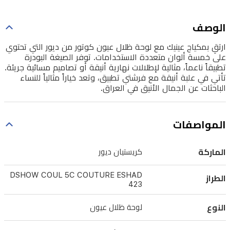
الاستخدامات.
توفر
الوصف
الصيغة
ارتقِ بمكياج عينيك مع لوحة ظلال عيون كوتور من ديور التي تحتوي
البودرة
على خمسة ألوان متعددة الاستخدامات. توفر الصيغة البودرة
تطبيقاً ناعماً، مثالية لإطلالات نهارية أنيقة أو تصاميم مسائية جريئة.
تطبيقاً
تأتي في علبة أنيقة مع فرشتي تطبيق، وتعد خياراً مثالياً للنساء
ناعماً،
الباحثات عن الجمال الأنيق في العراق.
مثالية
لإطلالات
المواصفات
نهارية
أنيقة
الماركة
كريستيان ديور
أو
DSHOW COUL 5C COUTURE ESHAD
الطراز
تصاميم
423
مسائية
النوع
لوحة ظلال عيون
جريئة.
تأتي