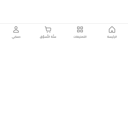
الرئيسة
التصنيفات
سلّة التّسوّق
حسابي
توصيل
سهولة إعادة
تسوق
دائماً
سريع
المنتج
بأمان
موثوقة