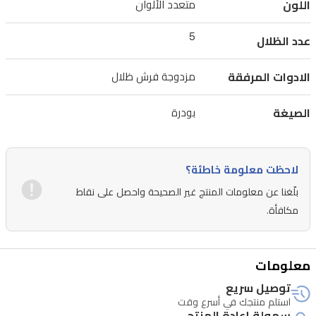
اللون
متعدد الألوان
في
علبة
5
عدد الظلال
أنيقة
الادوات المرفقة
مزدوجة فرش ظلال
مع
فرشتي
الصيغة
بودرة
تطبيق،
وتعد
خياراً
لاحظت معلومة خاطئة؟
مثالياً
بلّغنا عن معلومات المنتج غير الصحيحة واحصل على نقاط
للنساء
مكافأة.
الباحثات
عن
معلومات
الجمال
توصيل سريع
الأنيق
استلم منتجك في أسرع وقت
في
سهولة إعادة المنتج