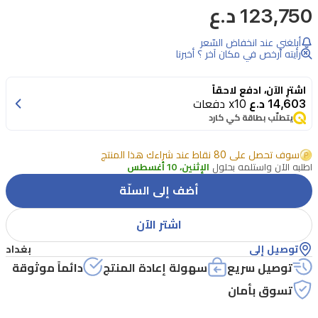
123,750 د.ع
بمكياج
عينيك
أبلغني عند انخفاض السّعر
مع
رأيته أرخص في مكان آخر ؟ أخبرنا
لوحة
اشترِ الآن، ادفع لاحقاً
ظلال
14,603 د.ع
x10 دفعات
عيون
يتطلّب بطاقة كي كارد
كوتور
سوف تحصل على 80 نقاط عند شراءك هذا المنتج
من
اطلبه الآن واستلمه بحلول
الإثنين، 10 أغسطس
ديور
أضف إلى السلّة
التي
تحتوي
اشتر الآن
على
توصيل إلى
بغداد
خمسة
توصيل سريع
سهولة إعادة المنتج
دائماً موثوقة
ألوان
تسوق بأمان
متعددة