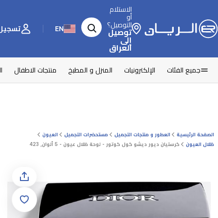
الاستلام
أو
التوصيل؟
EN
تسجيل 
توصيل
إلى
العراق
جميع الفئات
الإلكترونيات
المنزل و المطبخ
منتجات الاطفال
ا
الصفحة الرئيسية
العطور و منتجات التجميل
مستحضرات التجميل
العيون
ظلال العيون
كرستيان ديور ديشو كول كوتور - لوحة ظلال عيون - 5 ألوان, 423