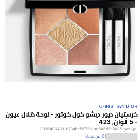
Item
1
CHRISTIAN DIOR
of
كرستيان ديور ديشو كول كوتور - لوحة ظلال عيون
1
- 5 ألوان, 423
رمز المنتج:
C036400423-623abc5873b1ae5a5d3c6a28
ارتقِ
(0 مراجعات)