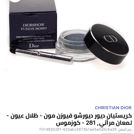
Item
1
CHRISTIAN DIOR
of
كريستيان ديور ديورشو فيوزن مون - ظلال عيون -
1
لمعان مرآتي, 281 - كوزموس
رمز المنتج:
F014830281-623abc5873b1ae5a5d3c6a28