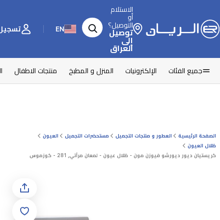
الاستلام
أو
التوصيل؟
EN
تسجيل 
توصيل
إلى
العراق
جميع الفئات
الإلكترونيات
المنزل و المطبخ
منتجات الاطفال
ا
الصفحة الرئيسية
العطور و منتجات التجميل
مستحضرات التجميل
العيون
ظلال العيون
كريستيان ديور ديورشو فيوزن مون - ظلال عيون - لمعان مرآتي, 281 - كوزموس