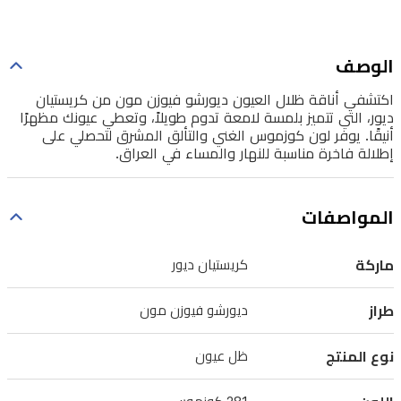
طويلاً،
وتعطي
عيونك
الوصف
مظهرًا
اكتشفي أناقة ظلال العيون ديورشو فيوزن مون من كريستيان
أنيقًا.
ديور، التي تتميز بلمسة لامعة تدوم طويلاً، وتعطي عيونك مظهرًا
أنيقًا. يوفر لون كوزموس الغني والتألق المشرق لتحصلي على
يوفر
إطلالة فاخرة مناسبة للنهار والمساء في العراق.
لون
كوزموس
المواصفات
الغني
والتألق
ماركة
كريستيان ديور
المشرق
لتحصلي
طراز
ديورشو فيوزن مون
على
إطلالة
نوع المنتج
ظل عيون
فاخرة