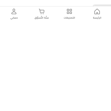
الرئيسة
التصنيفات
سلّة التّسوّق
حسابي
توصيل
سهولة إعادة
تسوق
دائماً
سريع
المنتج
بأمان
موثوقة
عن الريان
عن الريان