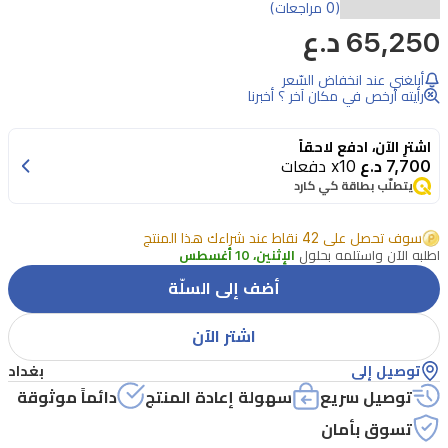
اكتشفي
(0 مراجعات)
65,250 د.ع
أناقة
ظلال
أبلغني عند انخفاض السّعر
العيون
رأيته أرخص في مكان آخر ؟ أخبرنا
ديورشو
اشترِ الآن، ادفع لاحقاً
فيوزن
7,700 د.ع
x10 دفعات
مون
يتطلّب بطاقة كي كارد
من
سوف تحصل على 42 نقاط عند شراءك هذا المنتج
كريستيان
اطلبه الآن واستلمه بحلول
الإثنين، 10 أغسطس
ديور،
أضف إلى السلّة
التي
تتميز
اشتر الآن
بلمسة
توصيل إلى
بغداد
لامعة
توصيل سريع
سهولة إعادة المنتج
دائماً موثوقة
تدوم
تسوق بأمان