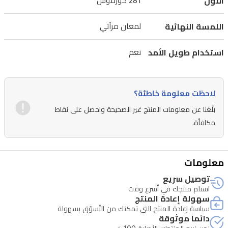
اللون
281 كوزموس
مناسبة
للنهار
اللمسة النهائية
لمعان مرآتي
والمساء
في
استخدام طويل الأمد
نعم
العراق.
لاحظت معلومة خاطئة؟
بلّغنا عن معلومات المنتج غير الصحيحة واحصل على نقاط
مكافأة.
معلومات
توصيل سريع
استلم منتجك في أسرع وقت
سهولة إعادة المنتج
سياسة إعادة المنتج التي تمكنك من التّسوّق بسهولة
دائماً موثوقة