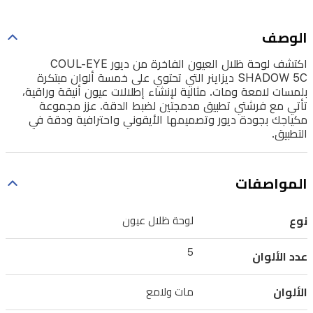
مبتكرة
بلمسات
الوصف
لامعة
اكتشف لوحة ظلال العيون الفاخرة من ديور COUL-EYE
ومات.
SHADOW 5C ديزاينر التي تحتوي على خمسة ألوان مبتكرة
مثالية
بلمسات لامعة ومات. مثالية لإنشاء إطلالات عيون أنيقة وراقية،
تأتي مع فرشتي تطبيق مدمجتين لضبط الدقة. عزز مجموعة
لإنشاء
مكياجك بجودة ديور وتصميمها الأيقوني واحترافية ودقة في
إطلالات
التطبيق.
عيون
أنيقة
المواصفات
وراقية،
تأتي
نوع
لوحة ظلال عيون
مع
5
فرشتي
عدد الألوان
تطبيق
الألوان
مات ولامع
مدمجتين