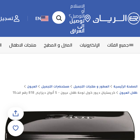
الاستلام
أو
التوصيل؟
EN
تسجيل 
توصيل
إلى
العراق
جميع الفئات
الإلكترونيات
المنزل و المطبخ
منتجات الاطفال
ا
الصفحة الرئيسية
العطور و منتجات التجميل
مستحضرات التجميل
العيون
ظلال العيون
كريستيان ديور كول لوحة ظلال عيون - 5 ألوان ديزاينر, 818 رقم انت15