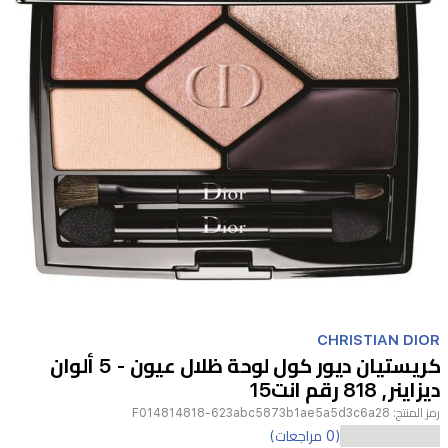
Item
1
CHRISTIAN DIOR
of
كريستيان ديور كول لوحة ظلال عيون - 5 ألوان
1
ديزاينر, 818 رقم انت15
رمز المنتج:
F014814818-623abc5873b1ae5a5d3c6a28
اكتشف
(0 مراجعات)