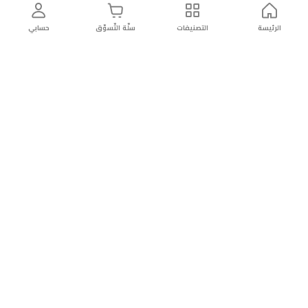
الرئيسة
التصنيفات
سلّة التّسوّق
حسابي
توصيل
سهولة إعادة
تسوق
دائماً
سريع
المنتج
بأمان
موثوقة
عن الريان
عن الريان