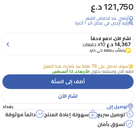
121,750 د.ع
لوحة
ظلال
أبلغني عند انخفاض السّعر
العيون
رأيته أرخص في مكان آخر ؟ أخبرنا
الفاخرة
اشترِ الآن، ادفع لاحقاً
من
14,367 د.ع
x10 دفعات
ديور
يتطلّب بطاقة كي كارد
COUL-
EYE
سوف تحصل على 79 نقاط عند شراءك هذا المنتج
SHADOW
اطلبه الآن واستلمه بحلول
الأربعاء، 12 أغسطس
5C
أضف إلى السلّة
ديزاينر
التي
اشتر الآن
تحتوي
توصيل إلى
بغداد
على
توصيل سريع
سهولة إعادة المنتج
دائماً موثوقة
خمسة
تسوق بأمان
ألوان