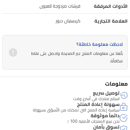
لضبط
الأدوات المرفقة
فرشات مزدوجة للعيون
الدقة.
عزز
العلامة التجارية
كريستيان ديور
مجموعة
مكياجك
لاحظت معلومة خاطئة؟
بجودة
بلّغنا عن معلومات المنتج غير الصحيحة واحصل على نقاط
ديور
مكافأة.
وتصميمها
الأيقوني
واحترافية
معلومات
ودقة
توصيل سريع
في
استلم منتجك في أسرع وقت
سهولة إعادة المنتج
التطبيق.
سياسة إعادة المنتج التي تمكنك من التّسوّق بسهولة
دائماً موثوقة
نحن نبيع المنتجات الأصلية 100 ٪
تسوق بأمان