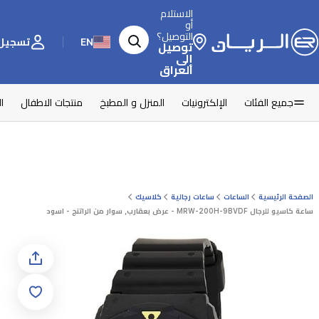
الاستلام
أو
التوصيل؟
EN
تسجيل 
توصيل
إلى
العراق
جميع الفئات
الإلكترونيات
المنزل و المطبخ
منتجات الاطفال
ا
الصفحة الرئيسية
الساعات
ساعات رجالية
كلاسيك
ساعة كاسيو للرجال MRW-200H-9BVDF - عرض بعقارب, سوار من الراتنج - اسود