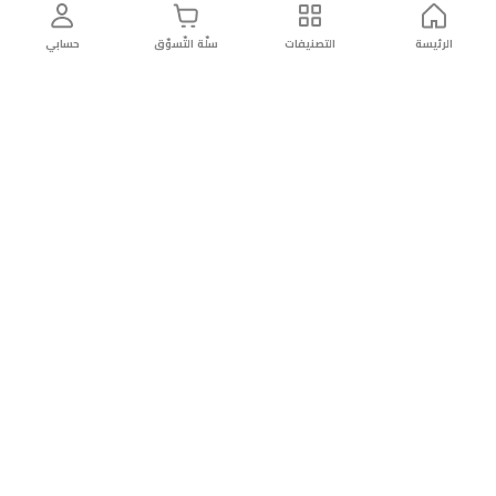
الرئيسة
التصنيفات
سلّة التّسوّق
حسابي
توصيل
سهولة إعادة
تسوق
دائماً
سريع
المنتج
بأمان
موثوقة
عن الريان
عن الريان
التّسوّق عبر الانترنت