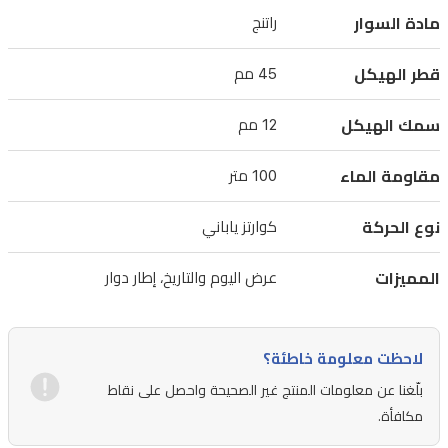
حتى
مادة السوار
راتنج
عمق
100
قطر الهيكل
45 مم
متر،
سمك الهيكل
12 مم
مما
يجعلها
مقاومة الماء
100 متر
مناسبة
للسباحة
نوع الحركة
كوارتز ياباني
والأنشطة
المائية.
المميزات
عرض اليوم والتاريخ، إطار دوار
تتضمن
الساعة
لاحظت معلومة خاطئة؟
نافذة
بلّغنا عن معلومات المنتج غير الصحيحة واحصل على نقاط
لعرض
مكافأة.
اليوم