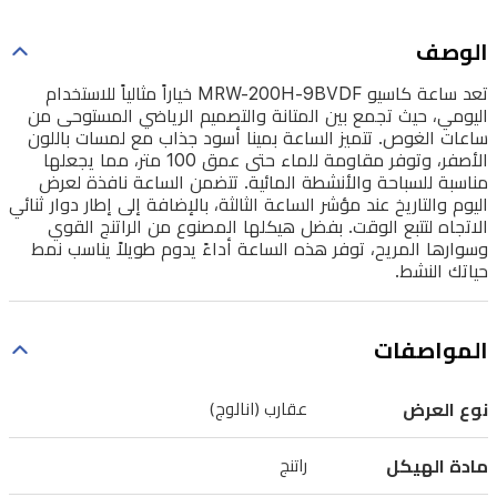
من
الوصف
ساعات
الغوص.
تعد ساعة كاسيو MRW-200H-9BVDF خياراً مثالياً للاستخدام
اليومي، حيث تجمع بين المتانة والتصميم الرياضي المستوحى من
تتميز
ساعات الغوص. تتميز الساعة بمينا أسود جذاب مع لمسات باللون
الساعة
الأصفر، وتوفر مقاومة للماء حتى عمق 100 متر، مما يجعلها
مناسبة للسباحة والأنشطة المائية. تتضمن الساعة نافذة لعرض
بمينا
اليوم والتاريخ عند مؤشر الساعة الثالثة، بالإضافة إلى إطار دوار ثنائي
أسود
الاتجاه لتتبع الوقت. بفضل هيكلها المصنوع من الراتنج القوي
وسوارها المريح، توفر هذه الساعة أداءً يدوم طويلاً يناسب نمط
جذاب
حياتك النشط.
مع
لمسات
المواصفات
باللون
الأصفر،
نوع العرض
عقارب (انالوج)
وتوفر
مقاومة
مادة الهيكل
راتنج
للماء