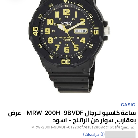
Item
1
CASIO
of
ساعة كاسيو للرجال MRW-200H-9BVDF - عرض
1
بعقارب, سوار من الراتنج - اسود
رمز المنتج:
MRW-200H-9BVDF-61220df7e13a2e69dc165af4
تعد
(0 مراجعات)