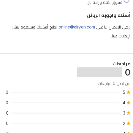
تسوق بثقة وراحة بال
المصنوع
من
أسئلة واجوبة الزبائن
الراتنج
يرجى الاتصال بنا على
online@elryan.com
لطرح أسئلتك وسنقوم بنشر
القوي
الإجابات هنا.
وسوارها
المريح،
توفر
مراجعات
هذه
0
الساعة
أداءً
من اصل 0 مراجعات
يدوم
0
5
طويلاً
0
4
يناسب
0
3
نمط
0
2
حياتك