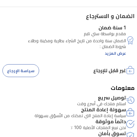
والتاريخ
عند
الضمان و الاسترجاع
مؤشر
1 سنة ضمان
الساعة
مقدم بواسطة ستي تايم
الثالثة،
بالإضافة
- يشمل الضمان الطلاء و الماكنة ومقاومتها للماء ويسقط الضمان في
عرض المزيد
إلى
يسقط الضمان في حال سوء الاستخدام مثل سقوط الساعة او سوء
إطار
غير قابل للإرجاع
سياسة الإرجاع
دوار
يكون تبديل البطارية مجانا خلال فترة الضمان
ثنائي
معلومات
الاتجاه
توصيل سريع
لتتبع
استلم منتجك في أسرع وقت
سهولة إعادة المنتج
الوقت.
سياسة إعادة المنتج التي تمكنك من التّسوّق بسهولة
دائماً موثوقة
بفضل
نحن نبيع المنتجات الأصلية 100 ٪
هيكلها
تسوق بأمان