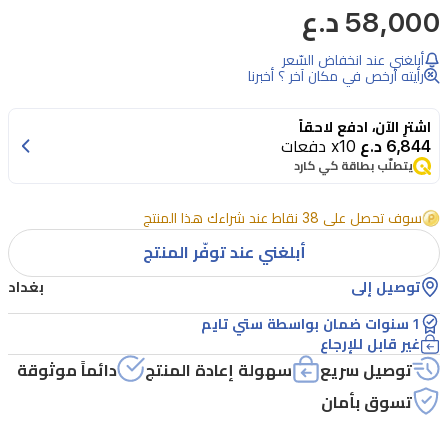
58,000 د.ع
ساعة
كاسيو
أبلغني عند انخفاض السّعر
MRW-
رأيته أرخص في مكان آخر ؟ أخبرنا
200H-
9BVDF
اشترِ الآن، ادفع لاحقاً
خياراً
6,844 د.ع
x10 دفعات
مثالياً
يتطلّب بطاقة كي كارد
للاستخدام
سوف تحصل على 38 نقاط عند شراءك هذا المنتج
اليومي،
أبلغني عند توفّر المنتج
حيث
تجمع
توصيل إلى
بغداد
بين
1 سنوات ضمان بواسطة ستي تايم
المتانة
غير قابل للإرجاع
توصيل سريع
سهولة إعادة المنتج
دائماً موثوقة
والتصميم
تسوق بأمان
الرياضي
المستوحى