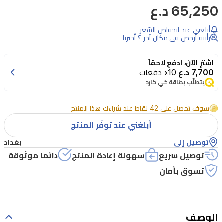
65,250 د.ع
أبلغني عند انخفاض السّعر
رأيته أرخص في مكان آخر ؟ أخبرنا
اشترِ الآن، ادفع لاحقاً
7,700 د.ع
x10 دفعات
يتطلّب بطاقة كي كارد
سوف تحصل على 42 نقاط عند شراءك هذا المنتج
أبلغني عند توفّر المنتج
توصيل إلى
بغداد
توصيل سريع
سهولة إعادة المنتج
دائماً موثوقة
تسوق بأمان
الوصف