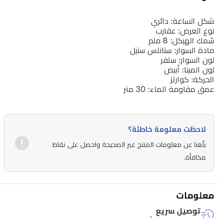
شكل الساعة: دائري
نوع العرض: عقارب
سُمك الهيكل: 8 ملم
مادة السوار: ستانلس ستيل
لون السوار: سلفر
لون المينا: أبيض
الحركة: كوارتز
عمق مقاومة الماء: 30 متر
لاحظت معلومة خاطئة؟
بلّغنا عن معلومات المنتج غير الصحيحة واحصل على نقاط
مكافأة.
معلومات
توصيل سريع