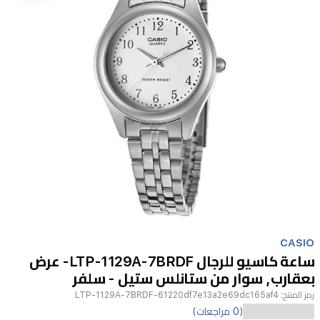
Item
1
CASIO
of
ساعة كاسيو للرجال LTP-1129A-7BRDF- عرض
1
بعقارب, سوار من ستانلس ستيل - سلفر
رمز المنتج:
LTP-1129A-7BRDF-61220df7e13a2e69dc165af4
(0 مراجعات)