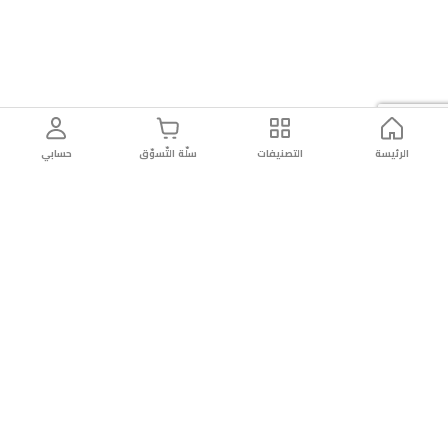
الرئيسة
التصنيفات
سلّة التّسوّق
حسابي
توصيل
سهولة إعادة
تسوق
دائماً
سريع
المنتج
بأمان
موثوقة