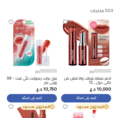
503 منتجات
(0)
(0)
احمر شفاه مرطب وانا شاين من
بيبي برايت ريجوليت جلّي تينت - 06
كاثي دول , 12
روبي بنج
10,000 د.ع
10,750 د.ع
أضف إلى السلّة
أضف إلى السلّة
المخزون محدود
المخزون محدود