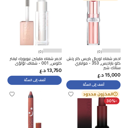
(0)
(0)
احمر شفاه لوريال باريس كلر رتش
احمر شفاه مايبلين نيويورك ليفتر
كلو باراديس, 353 - مولباري
كلوس, 001 - شفاف لؤلؤي
ستاتك شير
13,750 د.ع
15,000 د.ع
أضف إلى السلّة
أضف إلى السلّة
المخزون محدود
-30%