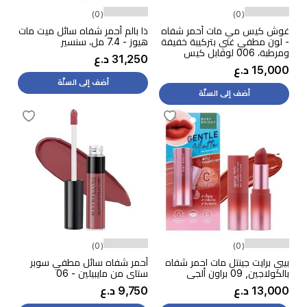
(0)
(0)
غوش كيس مي مات أحمر شفاه
ذا بالم أحمر شفاه سائل ميت مات
- لون مطفي غني بتركيبة خفيفة
هيوز - 7.4 مل، سنسير
ومرطبة، 006 لوفابل كيس
31,250 د.ع
15,000 د.ع
أضف إلى السلّة
أضف إلى السلّة
(0)
(0)
بيبي برايت جينتل مات احمر شفاه
أحمر شفاه سائل مطفي سوبر
بالكولاجين, 09 براون ألجي
ستاي من مايبيلين - 06
13,000 د.ع
9,750 د.ع