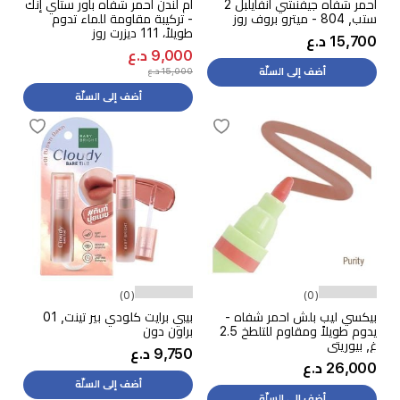
احمر شفاه جيفنشي انفايلبل 2
ام لندن أحمر شفاه باور ستاي إنك
ستب, 804 - ميترو بروف روز
- تركيبة مقاومة للماء تدوم
طويلاً، 111 ديزرت روز
15,700 د.ع
9,000 د.ع
15,000 د.ع
أضف إلى السلّة
أضف إلى السلّة
(0)
(0)
بيكسي ليب بلش احمر شفاه -
بيبي برايت كلودي بير تينت, 01
يدوم طويلاً ومقاوم للتلطخ 2.5
براون دون
غ, بيوريتي
9,750 د.ع
26,000 د.ع
أضف إلى السلّة
أضف إلى السلّة