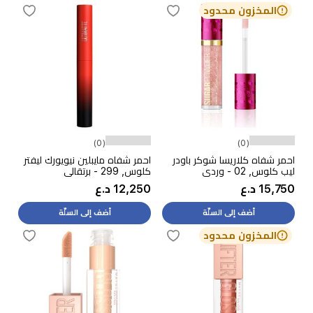
المخزون محدود
(0)
(0)
احمر شفاه كلاريسا شوكر باودر
احمر شفاه مايبلين نيويورك ليفتر
ليب كلوس, 02 - وردي
كلوس, 299 - برتقالي
15,750 د.ع
12,250 د.ع
أضف إلى السلّة
أضف إلى السلّة
المخزون محدود