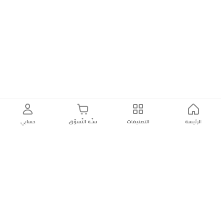
الرئيسة
التصنيفات
سلّة التّسوّق
حسابي
توصيل
سهولة إعادة
تسوق
دائماً