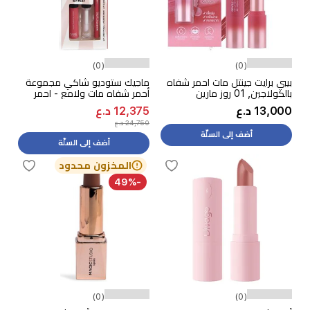
(0)
(0)
بيبي برايت جينتل مات احمر شفاه
ماجيك ستوديو شاكي مجموعة
بالكولاجين, 01 روز مارين
أحمر شفاه مات ولامع - احمر
13,000 د.ع
12,375 د.ع
24,750 د.ع
أضف إلى السلّة
أضف إلى السلّة
المخزون محدود
-49%
(0)
(0)