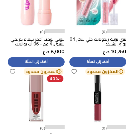
(0)
(0)
بيبي برايت ريجولایت جلّي تينت, 04
بيوتي بومب أحمر شفاه كريمي
روزي تشيكِد
ليبسي، 4 غم - 06 أت توالايت
10,750 د.ع
8,000 د.ع
أضف إلى السلّة
أضف إلى السلّة
المخزون محدود
المخزون محدود
-40%
(0)
(0)