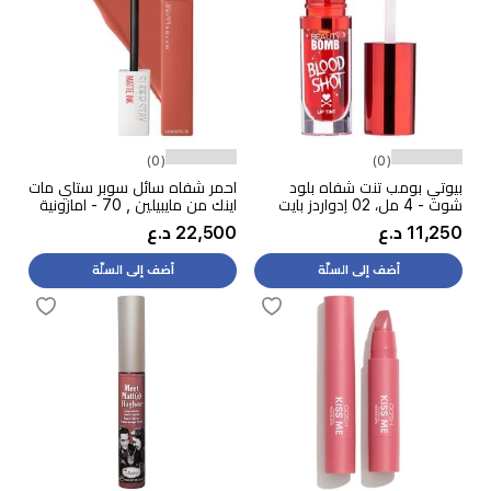
(0)
(0)
بيوتي بومب تنت شفاه بلود
احمر شفاه سائل سوبر ستاي مات
شوت - 4 مل، 02 إدواردز بايت
اينك من مايبيلين , 70 - امازونية
11,250 د.ع
22,500 د.ع
أضف إلى السلّة
أضف إلى السلّة