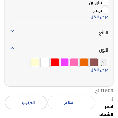
مايبيلين
ديفج
عرض الكل
البائع
اللون
غير
محدّد
عرض الكل
503 نتائج
ل
فلاتر
الترتيب
احمر
الشفاه