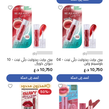
(0)
(0)
بيبي برايت ريجوليت جلّي تينت - 04
بيبي برايت ريجوليت جلّي تينت - 10
باونسينغ واين
ديواي كورال
10,750 د.ع
10,750 د.ع
أضف إلى السلّة
أضف إلى السلّة
المخزون محدود
-50%