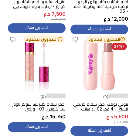
أحمر شفاه ديفاج برالين الجديد,
ماجيك ستوديو أحمر شفاه روز
تركيبة كريمية ثابتة وطويلة الأمد
كوارتز - ترطيب يدوم طويلاً، بني
- 05
7,500 د.ع
12,000 د.ع
14,750 د.ع
أضف إلى السلّة
أضف إلى السلّة
المخزون محدود
المخزون محدود
-31%
(0)
(0)
بيوتي بومب أحمر شفاه كريمي
احمر شفاه كلاريسا شوكر باودر
ليبسي - 4 غم، 02 باد هابت
ليب كلوس, 03 - وردي
5,500 د.ع
15,750 د.ع
8,000 د.ع
أضف إلى السلّة
أضف إلى السلّة