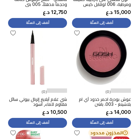
ومرطبة، 006 لوفابل كيس
وحجماً مذهلاً، 005 بني
شوكولاتة
15,000 د.ع
12,750 د.ع
أضف إلى السلّة
أضف إلى السلّة
(0)
(0)
غوش بودرة احمر خدود آي ام
شي غلام آيلاينر إترنال بيوتي سائل
بلاشينغ - 003، باشن
مقاوم للماء, أسود
14,000 د.ع
10,500 د.ع
أضف إلى السلّة
أضف إلى السلّة
المخزون محدود