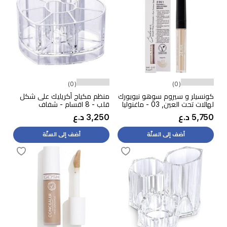
(0)
(0)
كونسيلر و سيروم سوهو نيويورك
منظم مكياج أكريليك على شكل
لهالات تحت العين, 03 - ماغنوليا
قلب - 8 اقسام - شفاف
5,750 د.ع
3,250 د.ع
أضف إلى السلّة
أضف إلى السلّة