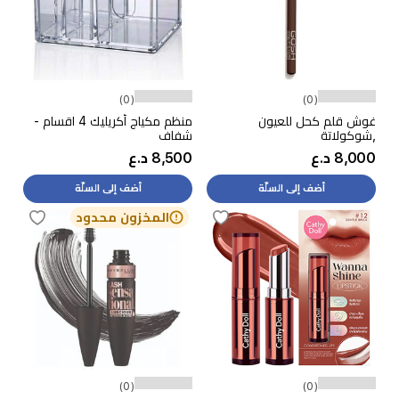
(0)
(0)
غوش قلم كحل للعيون
منظم مكياج أكريليك 4 اقسام -
,شوكولاتة
شفاف
8,000 د.ع
8,500 د.ع
أضف إلى السلّة
أضف إلى السلّة
المخزون محدود
(0)
(0)