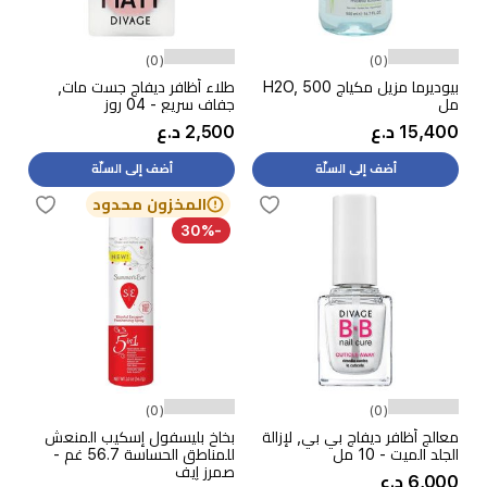
(0)
(0)
بيوديرما مزيل مكياج H2O, 500
طلاء أظافر ديفاج جست مات,
مل
جفاف سريع - 04 روز
15,400 د.ع
2,500 د.ع
أضف إلى السلّة
أضف إلى السلّة
المخزون محدود
-30%
(0)
(0)
معالج أظافر ديفاج بي بي, لإزالة
بخاخ بليسفول إسكيب المنعش
الجلد الميت - 10 مل
للمناطق الحساسة 56.7 غم -
صمرز إيف
6,000 د.ع