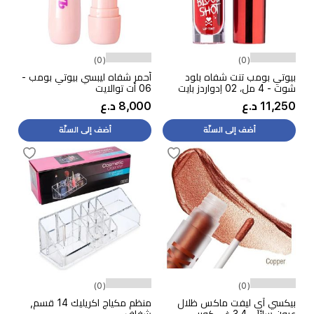
(0)
(0)
بيوتي بومب تنت شفاه بلود
أحمر شفاه ليبسي بيوتي بومب -
شوت - 4 مل، 02 إدواردز بايت
06 أت توالايت
11,250 د.ع
8,000 د.ع
أضف إلى السلّة
أضف إلى السلّة
(0)
(0)
بيكسي آي ليفت ماكس ظلال
منظم مكياج اكريليك 14 قسم,
عيون سائل, 3.4 غ - كوبر
شفاف