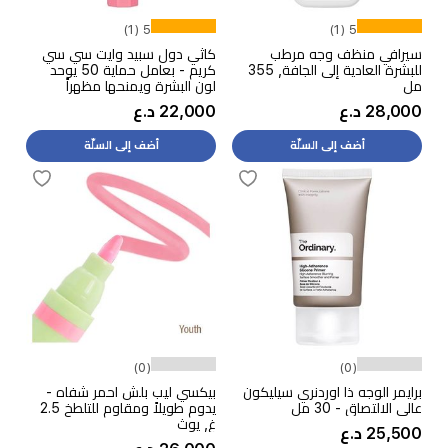
5 (1)
5 (1)
سيرافي منظف وجه مرطب
كاثي دول سبيد وايت سي سي
للبشرة العادية إلى الجافة, 355
كريم - بعامل حماية 50 يوحد
مل
لون البشرة ويمنحها مظهراً
طبيعياً, 01 بيج فاتح
28,000 د.ع
22,000 د.ع
أضف إلى السلّة
أضف إلى السلّة
(0)
(0)
برايمر الوجه ذا اوردنري سيليكون
بيكسي ليب بلش احمر شفاه -
عالي الالتصاق - 30 مل
يدوم طويلاً ومقاوم للتلطخ 2.5
غ, يوث
25,500 د.ع