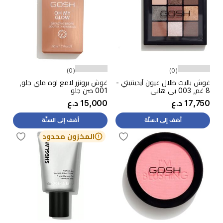
(0)
(0)
غوش باليت ظلال عيون آيدينتيتي -
غوش برونزر لامع اوه ماي جلو,
8 غم, 003 بي هابي
001 صن جلو
17,750 د.ع
15,000 د.ع
أضف إلى السلّة
أضف إلى السلّة
المخزون محدود