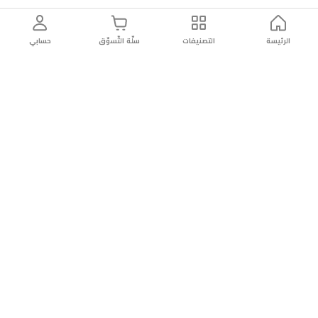
الرئيسة
التصنيفات
سلّة التّسوّق
حسابي
توصيل
سهولة إعادة
تسوق
دائماً
سريع
المنتج
بأمان
موثوقة
عن الريان
عن الريان