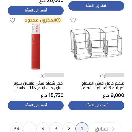
26,000 د.ع
أضف إلى السلّة
أضف إلى السلّة
المخزون محدود
(0)
(0)
منظم حامل فرش المكياج
احمر شفاه سائل مايبلين سوبر
اكريليك 6 اقسام - شفاف
ستاي مات اينك, 118 - دانسر
9,000 د.ع
15,750 د.ع
أضف إلى السلّة
أضف إلى السلّة
34
…
4
3
2
1
السابق