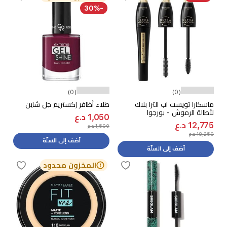
-30%
(0)
(0)
ماسكارا تويست اب الترا بلاك
طلاء أظافر إكستريم جل شاين
لأطالة الرموش - بورجوا
1,050 د.ع
12,775 د.ع
1,500 د.ع
18,250 د.ع
أضف إلى السلّة
أضف إلى السلّة
المخزون محدود