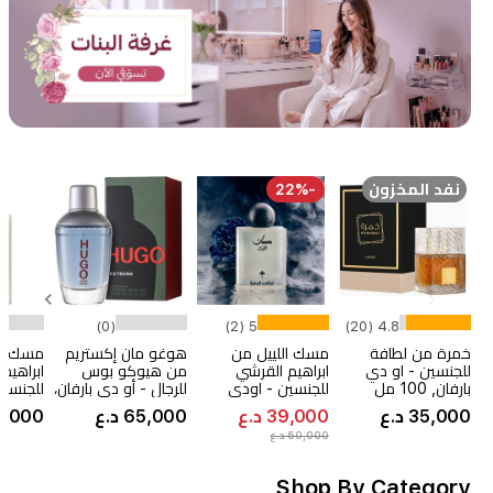
نفد المخزون
-22%
(0)
5 (2)
4.8 (20)
خمرة من لطافة
مسك اللييل من
هوغو مان إكستريم
مسك ال
للجنسين - او دي
ابراهيم القرشي
من هيوكو بوس
ابراهيم
بارفان, 100 مل
للجنسين - اودي
للرجال - أو دي بارفان،
للجنسين
بارفان, 75 مل
75 مل
بارفان, 75 مل
35,000 د.ع
39,000 د.ع
65,000 د.ع
47,000 د
50,000 د.ع
Item
1
Shop By Category