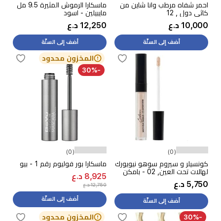
احمر شفاه مرطب وانا شاين من
ماسكارا الرموش المثيرة 9.5 مل
كاثي دول , 12
مايبيلين - اسود
10,000 د.ع
12,250 د.ع
أضف إلى السلّة
أضف إلى السلّة
المخزون محدود
-30%
(0)
(0)
كونسيلر و سيروم سوهو نيويورك
ماسكارا بور فوليوم رقم 1 - بيو
لهالات تحت العين, 02 - بامكن
8,925 د.ع
5,750 د.ع
12,750 د.ع
أضف إلى السلّة
أضف إلى السلّة
-30%
المخزون محدود