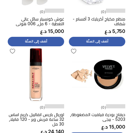
(0)
(0)
منظم مكياج أكريليك 3 أقسام -
غوش كونسيلر سائل عالي
شفاف
التغطية - 6 مل, 006 هوني
5,750 د.ع
15,000 د.ع
أضف إلى السلّة
أضف إلى السلّة
(0)
(0)
ديفاج بودرة فيلفيت المضغوطة,
لوريال باريس انفاليبل كريم اساس
5203 - بيجي
32 ساعة فريش وير - 120 فانيلا,
30 مل
15,000 د.ع
24,140 د.ع