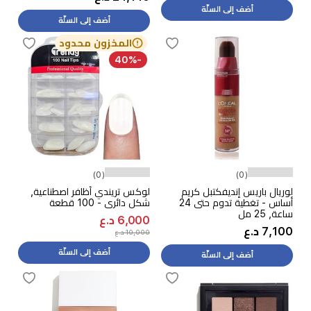
أضف إلى السلّة
أضف إلى السلّة
المخزون محدود
-40%
(0)
(0)
لوريال باريس إنديفكتبل كريم
لوكس تريندي أظافر اصطناعية,
أساس - تغطية تدوم حتى 24
شكل دائري - 100 قطعة
ساعة, 25 مل
6,000 د.ع
7,100 د.ع
10,000 د.ع
أضف إلى السلّة
أضف إلى السلّة