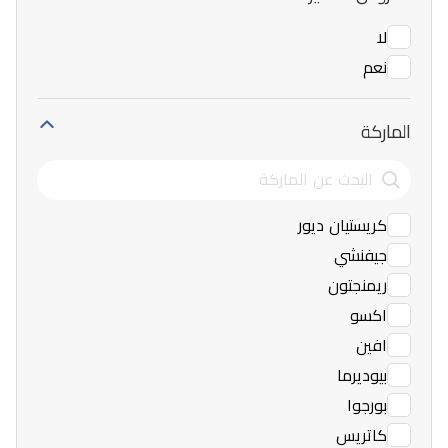
لا
نعم
الماركة
كريستيان ديور
جيفنشي
ريمنجتون
اكسو
افين
بيوديرما
بورجوا
كاتريس