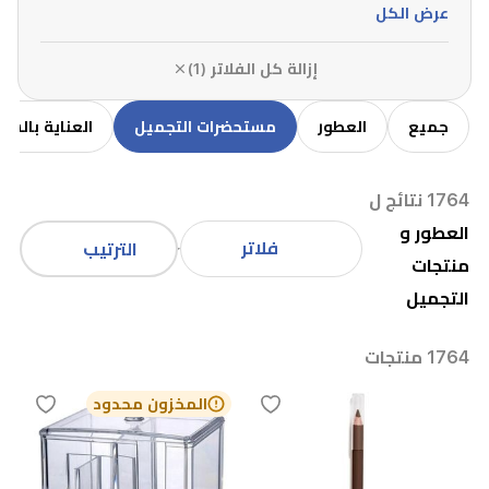
عرض الكل
إزالة كل الفلاتر (1)
جميع
العطور
مستحضرات التجميل
العناية بالشع
1764 نتائج ل
العطور و
فلاتر
الترتيب
منتجات
التجميل
1764 منتجات
المخزون محدود