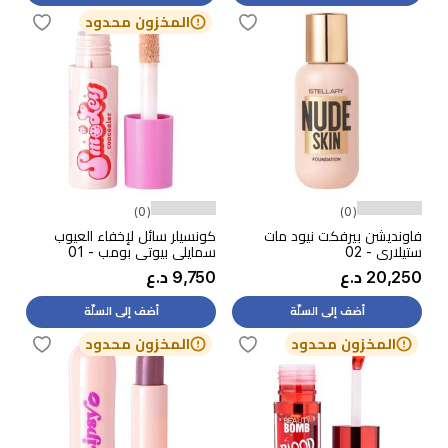
المخزون محدود
(0)
(0)
فاونديشن بيرفكت نيود مات
كونسيلر سائل لإخفاء العيوب
ستيلاري - 02
سمايلي بيوتي بومب - 01
20,250 د.ع
9,750 د.ع
أضف إلى السلّة
أضف إلى السلّة
المخزون محدود
المخزون محدود