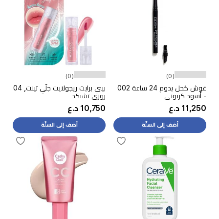
(0)
(0)
غوش كحل يدوم 24 ساعة 002
بيبي برايت ريجولایت جلّي تينت, 04
- أسود كربوني
روزي تشيكِد
11,250 د.ع
10,750 د.ع
أضف إلى السلّة
أضف إلى السلّة