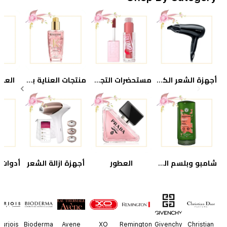
of
14
أجهزة الشعر الكهربائية
مستحضرات التجميل
منتجات العناية بالشعر
العنا
شامبو وبلسم الشعر
العطور
أجهزة ازالة الشعر
Item
1
of
4
urjois
Bioderma
Avene
XO
Remington
Givenchy
Christian