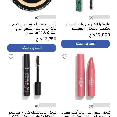
(0)
(0)
ماسكارا الكل في واحد لتطويل
باودر مضغوط مايبيلين فيت مي
وكثافة الرموش - شيغلام
مات آند بورليس لجميع انواع
البشرة ,110 بورسلين
12,000 د.ع
13,750 د.ع
أضف إلى السلّة
أضف إلى السلّة
(0)
(0)
غوش كيس مي مات أحمر شفاه
غوش بومباستيك كريزي فوليوم
- لون مطفي غني بتركيبة خفيفة
ماسكارا - تمنح الرموش كثافة