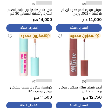
(0)
(0)
غوش بودرة احمر خدود آي ام
شي غلام كاميرا أون برايمر لتنعيم
بلاشينغ - 002، وردي
البشرة وتغطية المسام, 30 غم
14,000 د.ع
14,000 د.ع
أضف إلى السلّة
أضف إلى السلّة
المخزون محدود
المخزون محدود
(0)
(0)
أحمر شفاه سائل مطفي بيوتي
كونسيلر سائل لا يسبب مشاكل
بومب - 02 ليز
بيوتي بومب - 02
12,750 د.ع
11,500 د.ع
أضف إلى السلّة
أضف إلى السلّة