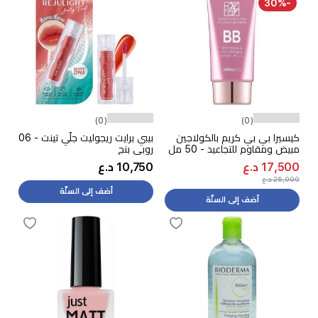
-30%
(0)
(0)
كيسيرا بي بي كريم بالكولاجين
بيبي برايت ريجوليت جلّي تينت - 06
مبيض ومقاوم للتجاعيد - 50 مل
روبي بنج
17,500 د.ع
10,750 د.ع
25,000 د.ع
أضف إلى السلّة
أضف إلى السلّة