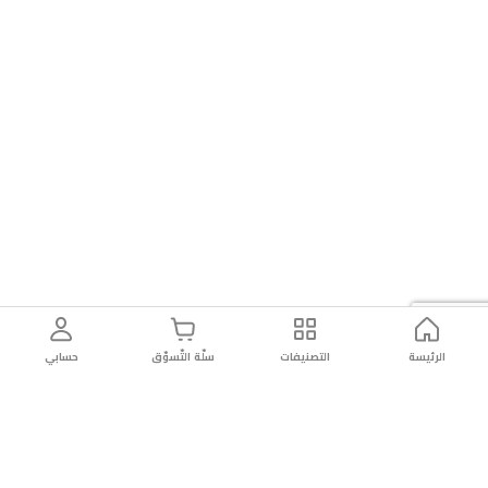
الرئيسة
التصنيفات
سلّة التّسوّق
حسابي