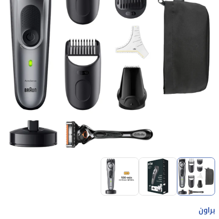
Item
1
of
3
Item
1
براون
of