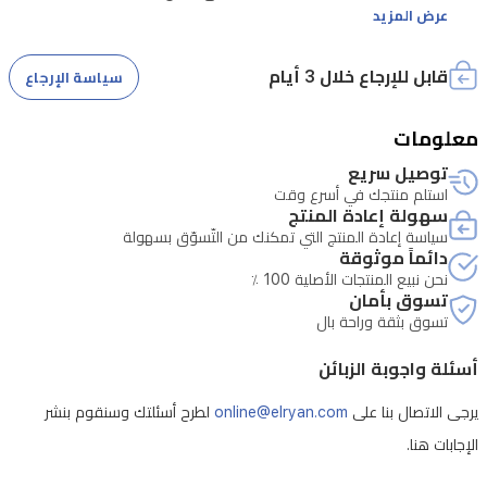
عرض المزيد
في حال وجود خلل مصنعي، يرجى إبلاغنا خلال مدة أقصاها ثلاثة أيام
قابل للإرجاع خلال 3 أيام
سياسة الإرجاع
معلومات
قد يتم إصلاح المنتج بدلًا من استبداله أو إرجاعه، وذلك وفقًا لتقييم
الحالة. كما أن أي تبليغ يتم بعد مرور أكثر من ثلاثة أيام من تاريخ استلام
توصيل سريع
استلم منتجك في أسرع وقت
سهولة إعادة المنتج
يرجى من الزبون تزويدنا بصورة أو فيديو يوضح الخلل، بالإضافة إلى إرسال
سياسة إعادة المنتج التي تمكنك من التّسوّق بسهولة
الفاتورة الأصلية. في حال تبيّن أن الخلل مصنعي، سيتم إرسال مندوب
دائماً موثوقة
لاستلام المنتج، ليتم فحصه ومن ثم إصلاحه أو استبداله حسب الحالة.
نحن نبيع المنتجات الأصلية 100 ٪
يرجى العلم أن هذه العملية قد تستغرق أكثر من ثلاثة أيام، وذلك لحين
تسوق بأمان
تسوق بثقة وراحة بال
يشمل الضمان صيانة لمدة سنة كاملة لجميع المنتجات، في حال ثبوت
أسئلة واجوبة الزبائن
وجود خلل مصنعي
يرجى الاتصال بنا على
online@elryan.com
لطرح أسئلتك وسنقوم بنشر
الإجابات هنا.