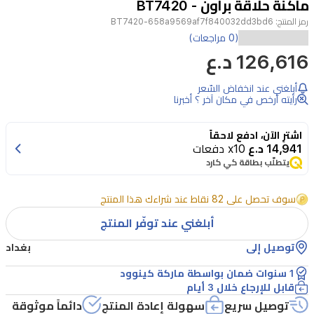
ماكنة حلاقة براون - BT7420
3
رمز المنتج:
BT7420-658a9569af7f840032dd3bd6
(0 مراجعات)
126,616 د.ع
أبلغني عند انخفاض السّعر
رأيته أرخص في مكان آخر ؟ أخبرنا
اشترِ الآن، ادفع لاحقاً
14,941 د.ع
x10 دفعات
يتطلّب بطاقة كي كارد
سوف تحصل على 82 نقاط عند شراءك هذا المنتج
أبلغني عند توفّر المنتج
توصيل إلى
بغداد
1 سنوات ضمان بواسطة ماركة كينوود
قابل للإرجاع خلال 3 أيام
توصيل سريع
سهولة إعادة المنتج
دائماً موثوقة