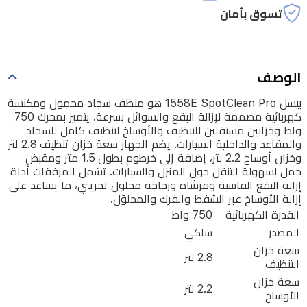
تسوق بأمان
يتميز
بمحرك
750
واط
الوصف
وخزانين
بيسل 1558E SpotClean Pro هو منظف سجاد محمول ومكنسة
مستقلين
كهربائية مصممة لإزالة البقع والسوائل بسرعة. يتميز بمحرك 750
للتنظيف
واط وخزانين مستقلين للتنظيف والأوساخ لتنظيف كامل للسجاد
والمقاعد والداخلية السيارات. يضم الجهاز سعة خزان تنظيف 2.8 لتر
والأوساخ
وخزان أوساخ 2.2 لتر، إضافة إلى خرطوم بطول 1.5 متر ومقبض
لتنظيف
حمل لسهولة التنقل حول المنزل والسيارات. تشمل المرفقات أداة
إزالة البقع القاسية وفرشاة وزجاجة محلول تجريبي، ما يساعد على
كامل
إزالة الأوساخ عبر الشفط والفرك والمحلوّل.
للسجاد
القدرة الكهربائية
750 واط
المصدر
سلكي
والمقاعد
سعة خزان
والداخلية
2.8 لتر
التنظيف
السيارات.
سعة خزان
2.2 لتر
يضم
الأوساخ