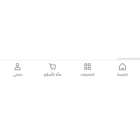
الرئيسة
التصنيفات
سلّة التّسوّق
حسابي
توصيل
سهولة إعادة
تسوق
دائماً
سريع
المنتج
بأمان
موثوقة