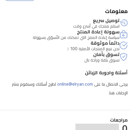
ومقبض
معلومات
حمل
توصيل سريع
لسهولة
استلم منتجك في أسرع وقت
التنقل
سهولة إعادة المنتج
سياسة إعادة المنتج التي تمكنك من التّسوّق بسهولة
حول
دائماً موثوقة
المنزل
نحن نبيع المنتجات الأصلية 100 ٪
تسوق بأمان
والسيارات.
تسوق بثقة وراحة بال
تشمل
أسئلة واجوبة الزبائن
المرفقات
أداة
يرجى الاتصال بنا على
online@elryan.com
لطرح أسئلتك وسنقوم بنشر
إزالة
الإجابات هنا.
البقع
القاسية
وفرشاة
مراجعات
وزجاجة
0