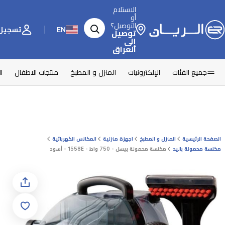
الاستلام
أو
التوصيل؟
EN
تسجيل 
توصيل
إلى
العراق
جميع الفئات
الإلكترونيات
المنزل و المطبخ
منتجات الاطفال
ا
الصفحة الرئيسية
المنزل و المطبخ
اجهزة منزلية
المكانس الكهربائية
مكنسة محمولة باليد
مكنسة محمولة بيسل - 750 واط - 1558E - أسود