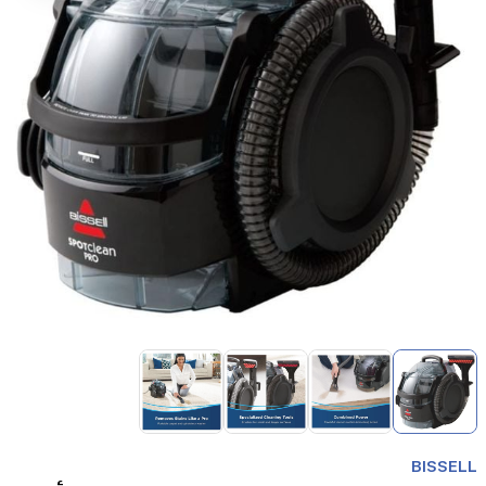
Item
1
of
4
Item
1
BISSELL
of