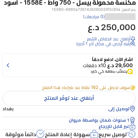
مكنسة محمولة بيسل - 750 واط - 1558E - أسود
4
رمز المنتج:
1558G-6880a7361426390020f2c93a
بيسل
(0 مراجعات)
1558E
250,000 د.ع
SpotClean
Pro
أبلغني عند انخفاض السّعر
هو
رأيته أرخص في مكان آخر ؟ أخبرنا
منظف
اشترِ الآن، ادفع لاحقاً
سجاد
29,500 د.ع
x10 دفعات
محمول
يتطلّب بطاقة كي كارد
ومكنسة
سوف تحصل على 162 نقاط عند شراءك هذا المنتج
كهربائية
أبلغني عند توفّر المنتج
مصممة
لإزالة
توصيل إلى
بغداد
البقع
1 سنوات ضمان بواسطة میوان
والسوائل
غير قابل للإرجاع
توصيل سريع
سهولة إعادة المنتج
دائماً موثوقة
بسرعة.