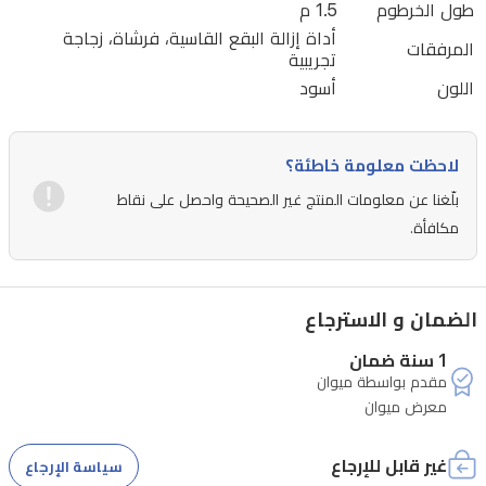
طول الخرطوم
1.5 م
الجهاز
أداة إزالة البقع القاسية، فرشاة، زجاجة
سعة
المرفقات
تجريبية
خزان
اللون
أسود
تنظيف
2.8
لتر
لاحظت معلومة خاطئة؟
وخزان
بلّغنا عن معلومات المنتج غير الصحيحة واحصل على نقاط
أوساخ
مكافأة.
2.2
لتر،
إضافة
الضمان و الاسترجاع
إلى
1 سنة ضمان
خرطوم
مقدم بواسطة میوان
معرض ميوان
بطول
1.5
متر
غير قابل للإرجاع
سياسة الإرجاع