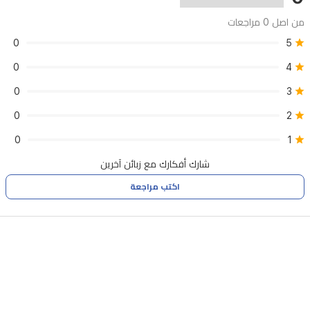
محلول
من اصل 0 مراجعات
تجريبي،
0
5
ما
0
4
يساعد
على
3
0
إزالة
0
2
الأوساخ
0
1
عبر
شارك أفكارك مع زبائن آخرين
الشفط
اكتب مراجعة
والفرك
والمحلوّل.