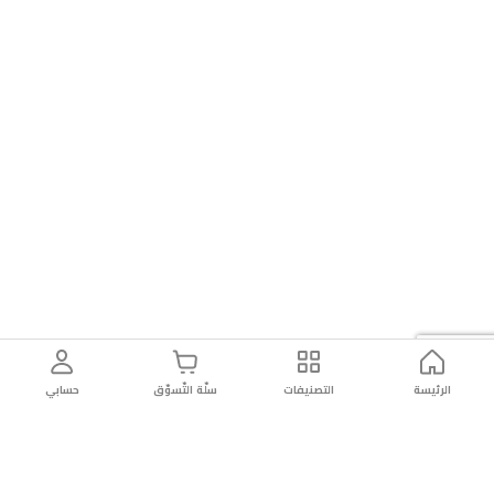
الرئيسة
التصنيفات
سلّة التّسوّق
حسابي