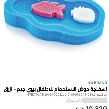
Item
1
NO BRAND
of
اسفنجة حوض الاستحمام للاطفال بيبي جيم - ازرق
1
رمز المنتج:
8699204310392-67fb70a73f29b8002022cc18
(0 مراجعات)
10,320 د.ع