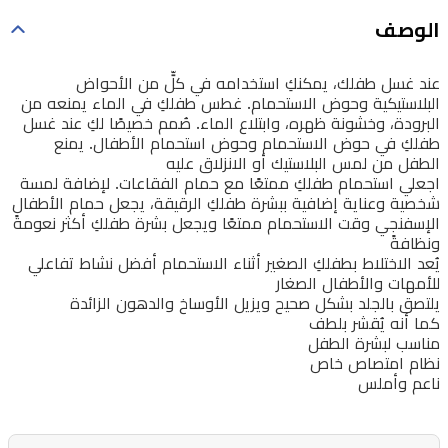
الوصف
عند غسل طفلك، يمكنكِ استخدامه في كلٍّ من الأحواض
البلاستيكية وحوض الاستحمام. غطس طفلكِ في الماء يمنعه من
البرودة، وخشونة ظهره، وابتلاع الماء. صُمم خصيصًا لكِ عند غسل
طفلكِ في حوض الاستحمام وحوض استحمام الأطفال. يمنع
الطفل من لمس البلاستيك أو الانزلاق عليه
اجعلي استحمام طفلكِ ممتعًا مع حمام الفقاعات. لإضافة لمسة
شخصية وعناية إضافية ببشرة طفلكِ الرقيقة، يجعل حمام الأطفال
الإسفنجي وقت الاستحمام ممتعًا ويجعل بشرة طفلكِ أكثر نعومةً
ونظافةً
يُعد الاختلاط بطفلكِ الصغير أثناء الاستحمام أفضل نشاط تفاعلي
للأمهات والأطفال الصغار
يلتصق بالجلد بشكل صحيح ويزيل الأوساخ والدهون الزائدة
كما أنه يُقشر بلطف
مناسب لبشرة الطفل
نظام امتصاص خاص
ناعم وأملس