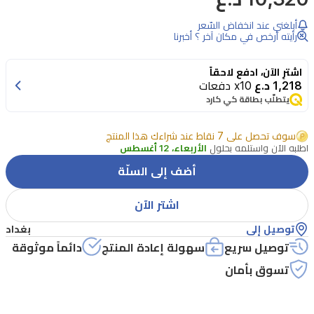
أبلغني عند انخفاض السّعر
رأيته أرخص في مكان آخر ؟ أخبرنا
اشترِ الآن، ادفع لاحقاً
1,218 د.ع
x10 دفعات
يتطلّب بطاقة كي كارد
سوف تحصل على 7 نقاط عند شراءك هذا المنتج
اطلبه الآن واستلمه بحلول
الأربعاء، 12 أغسطس
أضف إلى السلّة
اشتر الآن
توصيل إلى
بغداد
توصيل سريع
سهولة إعادة المنتج
دائماً موثوقة
تسوق بأمان