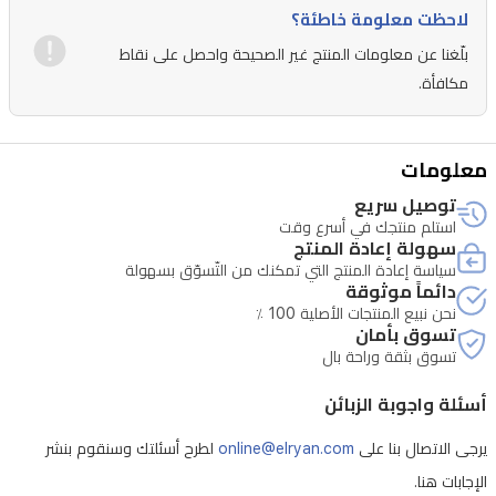
لاحظت معلومة خاطئة؟
بلّغنا عن معلومات المنتج غير الصحيحة واحصل على نقاط
مكافأة.
معلومات
توصيل سريع
استلم منتجك في أسرع وقت
سهولة إعادة المنتج
سياسة إعادة المنتج التي تمكنك من التّسوّق بسهولة
دائماً موثوقة
نحن نبيع المنتجات الأصلية 100 ٪
تسوق بأمان
تسوق بثقة وراحة بال
أسئلة واجوبة الزبائن
يرجى الاتصال بنا على
online@elryan.com
لطرح أسئلتك وسنقوم بنشر
الإجابات هنا.