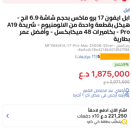
of
ابل
22
ابل ايفون 17 برو ماكس بحجم شاشة 6.9 انج -
هيكل بقطعة واحدة من الالومنيوم - شريحة A19
Pro - بكاميرات 48 ميكابكسل - وأفضل عمر
بطارية
رمز المنتج:
MFYM4AF/A-17-Pro-Max-256GB-Silver-
-6a4cdc18e4214b0019fd7f86
اكتشف
5
(11 مراجعات)
9%
قمة
خصم
1,875,000 د.ع
تكنولوجيا
2,071,500 د.ع
الهواتف
أبلغني عند انخفاض السّعر
الذكية
رأيته أرخص في مكان آخر ؟ أخبرنا
مع
ابل
اشترِ الآن، ادفع لاحقاً
221,250 د.ع
x10 دفعات
ايفون
يتطلّب بطاقة كي كارد
17