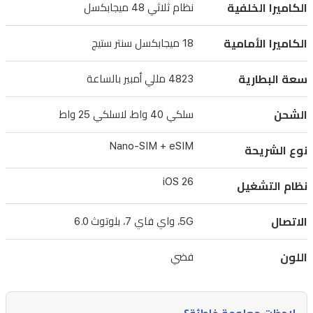
الكاميرا الخلفية
نظام ثلاثي 48 ميجابكسل
الأمامية
بدقة
الكاميرا الأمامية
18 ميجابكسل سنتر ستيج
18
ميجابكسل
سعة البطارية
4823 مللي أمبير بالساعة
مع
ميزة
الشحن
سلكي 40 واط، لاسلكي 25 واط
سنتر
Nano-SIM + eSIM
نوع الشريحة
ستيج
تأطيراً
iOS 26
نظام التشغيل
مثالياً
في
الاتصال
5G، واي فاي 7، بلوتوث 6.0
كل
اللون
فضي
مكالمة.
بفضل
بطاريته