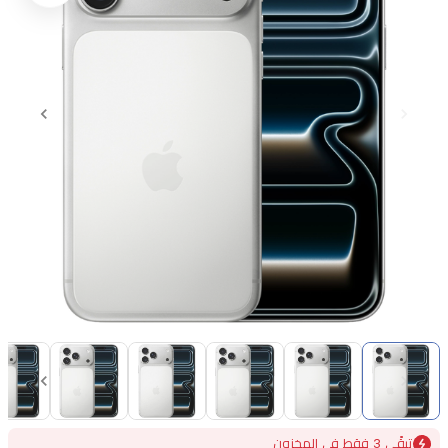
Item
1
of
22
Item
تبقًى 3 فقط في المخزون
1