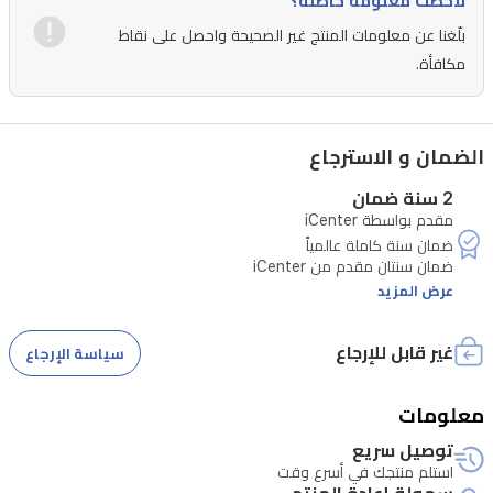
لاحظت معلومة خاطئة؟
الكبيرة
بلّغنا عن معلومات المنتج غير الصحيحة واحصل على نقاط
بسعة
مكافأة.
4823
مللي
أمبير
الضمان و الاسترجاع
ودعم
2 سنة ضمان
الشحن
مقدم بواسطة iCenter
السريع
بقوة
عرض المزيد
40
واط،
غير قابل للإرجاع
صُمم
سياسة الإرجاع
هذا
معلومات
الهاتف
توصيل سريع
ليواكب
استلم منتجك في أسرع وقت
تتطلب الصيانة التحقق من الرقم التسلسلي للجهاز
يومك