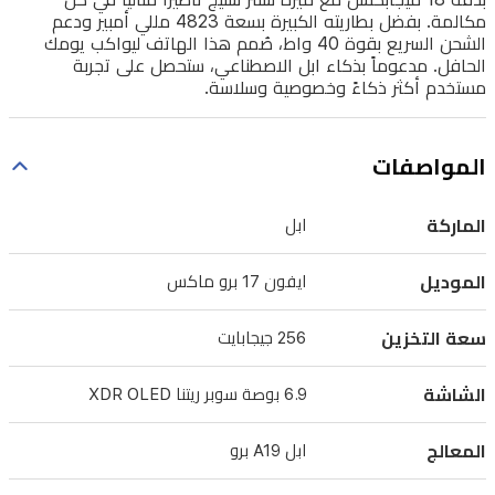
والمهام
مكالمة. بفضل بطاريته الكبيرة بسعة 4823 مللي أمبير ودعم
الاحترافية.
الشحن السريع بقوة 40 واط، صُمم هذا الهاتف ليواكب يومك
الحافل. مدعوماً بذكاء ابل الاصطناعي، ستحصل على تجربة
يمنحك
مستخدم أكثر ذكاءً وخصوصية وسلاسة.
نظام
الكاميرا
المواصفات
الخلفي
الثلاثي
الماركة
ابل
بدقة
48
الموديل
ايفون 17 برو ماكس
ميجابكسل
صوراً
سعة التخزين
256 جيجابايت
بجودة
احترافية،
الشاشة
6.9 بوصة سوبر ريتنا XDR OLED
بينما
المعالج
ابل A19 برو
تضمن
الكاميرا