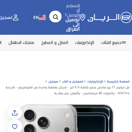
الاستلام
أو
التوصيل؟
EN
تسجيل 
توصيل
إلى
العراق
جميع الفئات
الإلكترونيات
المنزل و المطبخ
منتجات الاطفال
ا
الصفحة الرئيسية
الإلكترونيات
الموبايل و التاب
موبايل
ابل ايفون 17 برو ماكس بحجم شاشة 6.9 انج - هيكل بقطعة واحدة من الالومنيوم - شريحة
A19 Pro - بكاميرات 48 ميكابكسل - وأفضل عمر بطارية