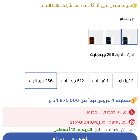
برو
سوف تحصل على 1218 نقاط عند شراءك هذا المنتج
ماكس.
يتميز
اللون:
سلفر
الجهاز
بشاشة
مذهلة
الذاكرة الداخلية:
256 جيجابايت
مقاس
6.9
بوصة
2 تيرا بايت
1 تيرا بايت
512 جيجابايت
256 جيجابايت
من
نوع
سوبر
معاينة 4 عروض تبدأ من 1,875,000 د.ع
ريتنا
تبقًى 3 فقط في المخزون
XDR
ينتهي العرض خلال
04
:
04
:
40
:
31
وتصميم
اطلبه الآن واستلمه بحلول
الأربعاء، 12 أغسطس
متين
أضف إلى السلّة