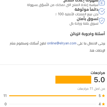
سهولة إعادة المنتج
سياسة إعادة المنتج التي تمكنك من التّسوّق بسهولة
الحافل.
دائماً موثوقة
مدعوماً
نحن نبيع المنتجات الأصلية 100 ٪
تسوق بأمان
بذكاء
تسوق بثقة وراحة بال
ابل
أسئلة واجوبة الزبائن
الاصطناعي،
ستحصل
يرجى الاتصال بنا على
online@elryan.com
لطرح أسئلتك وسنقوم بنشر
على
الإجابات هنا.
تجربة
مستخدم
أكثر
مراجعات
ذكاءً
5.0
وخصوصية
من اصل 11 مراجعات
وسلاسة.
11
5
0
4