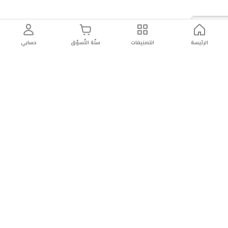
الرئيسة
التصنيفات
سلّة التّسوّق
حسابي
توصيل
سهولة إعادة
تسوق
دائماً
سريع
المنتج
بأمان
موثوقة
عن الريان
عن الريان