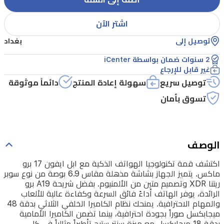
من
الألمنيوم.
اشتر الآن
بفضل
توصيل إلى
بغداد
شريحة
2 سنوات ضمان بواسطة iCenter
A19
غير قابل للإرجاع
برو
توصيل سريع
سهولة إعادة المنتج
دائماً موثوقة
الرائدة،
تسوق بأمان
يوفر
الهاتف
أداءً
الوصف
فائق
اكتشف قمة تكنولوجيا الهواتف الذكية مع ابل ايفون 17 برو
السرعة
ماكس. يتميز الجهاز بشاشة مذهلة مقاس 6.9 بوصة من نوع سوبر
وكفاءة
ريتنا XDR وتصميم متين من الألمنيوم. بفضل شريحة A19 برو
الرائدة، يوفر الهاتف أداءً فائق السرعة وكفاءة عالية للألعاب
عالية
والمهام الاحترافية. يمنحك نظام الكاميرا الخلفي الثلاثي بدقة 48
للألعاب
ميجابكسل صوراً بجودة احترافية، بينما تضمن الكاميرا الأمامية
بدقة 18 ميجابكسل مع ميزة سنتر ستيج تأطيراً مثالياً في كل