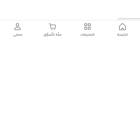
الرئيسة
التصنيفات
سلّة التّسوّق
حسابي
توصيل
سهولة إعادة
تسوق
دائماً
سريع
المنتج
بأمان
موثوقة
عن الريان