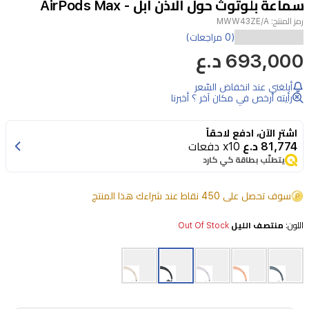
سماعة بلوتوث حول الاذن ابل - AirPods Max
2
رمز المنتج:
MWW43ZE/A
(0 مراجعات)
693,000 د.ع
أبلغني عند انخفاض السّعر
رأيته أرخص في مكان آخر ؟ أخبرنا
اشترِ الآن، ادفع لاحقاً
81,774 د.ع
x10 دفعات
يتطلّب بطاقة كي كارد
سوف تحصل على 450 نقاط عند شراءك هذا المنتج
اللون:
منتصف الليل
Out Of Stock