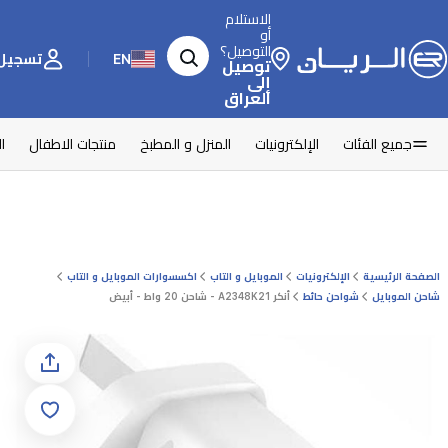
الاستلام
أو
التوصيل؟
EN
تسجيل 
توصيل
إلى
العراق
جميع الفئات
الإلكترونيات
المنزل و المطبخ
منتجات الاطفال
ا
الصفحة الرئيسية
الإلكترونيات
الموبايل و التاب
اكسسوارات الموبايل و التاب
شاحن الموبايل
شواحن حائط
أنكر A2348K21 - شاحن 20 واط - أبيض