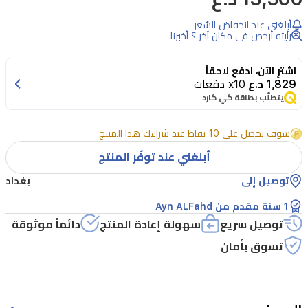
الحائط
أبلغني عند انخفاض السّعر
من
رأيته أرخص في مكان آخر ؟ أخبرنا
أنكر
اشترِ الآن، ادفع لاحقاً
بقوة
1,829 د.ع
x10 دفعات
20
يتطلّب بطاقة كي كارد
واط
سرعة
سوف تحصل على 10 نقاط عند شراءك هذا المنتج
وكفاءة
أبلغني عند توفّر المنتج
عالية
توصيل إلى
بغداد
في
1 سنة مقدم من Ayn ALFahd
الشحن
توصيل سريع
سهولة إعادة المنتج
دائماً موثوقة
مع
تسوق بأمان
منافذ
USB-
C
و