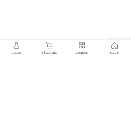
الرئيسة
التصنيفات
سلّة التّسوّق
حسابي
توصيل
سهولة إعادة
تسوق
دائماً
سريع
المنتج
بأمان
موثوقة