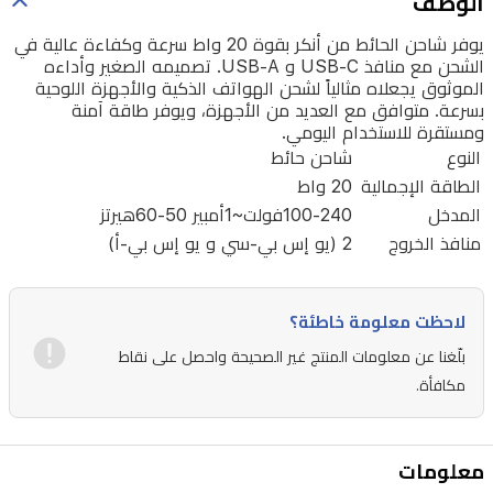
الوصف
USB-
A.
يوفر شاحن الحائط من أنكر بقوة 20 واط سرعة وكفاءة عالية في
تصميمه
الشحن مع منافذ USB-C و USB-A. تصميمه الصغير وأداءه
الموثوق يجعلاه مثالياً لشحن الهواتف الذكية والأجهزة اللوحية
الصغير
بسرعة. متوافق مع العديد من الأجهزة، ويوفر طاقة آمنة
وأداءه
ومستقرة للاستخدام اليومي.
النوع
شاحن حائط
الموثوق
الطاقة الإجمالية
20 واط
يجعلاه
المدخل
100-240فولت~1أمبير 50-60هيرتز
مثالياً
منافذ الخروج
2 (يو إس بي-سي و يو إس بي-أ)
لشحن
الهواتف
لاحظت معلومة خاطئة؟
الذكية
بلّغنا عن معلومات المنتج غير الصحيحة واحصل على نقاط
والأجهزة
مكافأة.
اللوحية
بسرعة.
متوافق
معلومات