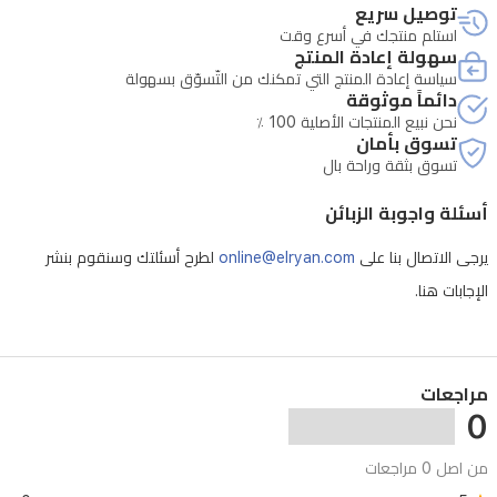
مع
توصيل سريع
العديد
استلم منتجك في أسرع وقت
سهولة إعادة المنتج
من
سياسة إعادة المنتج التي تمكنك من التّسوّق بسهولة
دائماً موثوقة
الأجهزة،
نحن نبيع المنتجات الأصلية 100 ٪
ويوفر
تسوق بأمان
تسوق بثقة وراحة بال
طاقة
آمنة
أسئلة واجوبة الزبائن
ومستقرة
يرجى الاتصال بنا على
online@elryan.com
لطرح أسئلتك وسنقوم بنشر
للاستخدام
الإجابات هنا.
اليومي.
مراجعات
0
من اصل 0 مراجعات