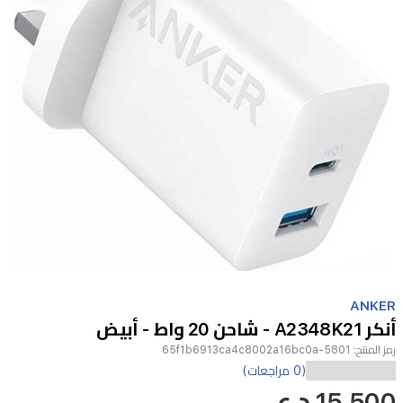
Item
1
ANKER
of
أنكر A2348K21 - شاحن 20 واط - أبيض
1
رمز المنتج:
5801-65f1b6913ca4c8002a16bc0a
يوفر
(0 مراجعات)
15,500 د.ع
شاحن