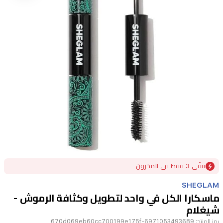
Item
تبقًى 3 فقط في المخزون
1
of
SHEGLAM
1
ماسكارا الكل في واحد لتطويل وكثافة الرموش -
شيغلام
رمز المنتج:
6971053493689-670d069eb60cc700199e175f