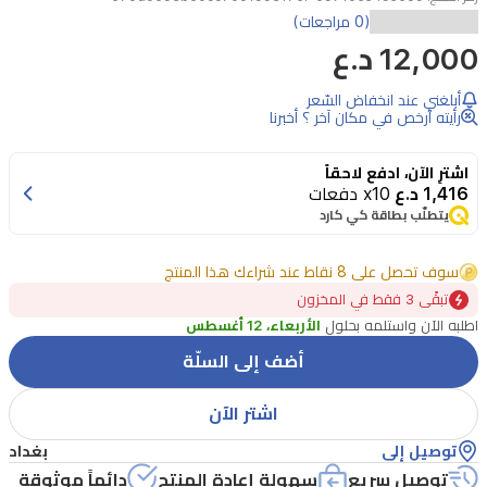
(0 مراجعات)
12,000 د.ع
أبلغني عند انخفاض السّعر
رأيته أرخص في مكان آخر ؟ أخبرنا
اشترِ الآن، ادفع لاحقاً
1,416 د.ع
x10 دفعات
يتطلّب بطاقة كي كارد
سوف تحصل على 8 نقاط عند شراءك هذا المنتج
تبقًى 3 فقط في المخزون
اطلبه الآن واستلمه بحلول
الأربعاء، 12 أغسطس
أضف إلى السلّة
اشتر الآن
توصيل إلى
بغداد
توصيل سريع
سهولة إعادة المنتج
دائماً موثوقة