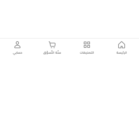
الرئيسة
التصنيفات
سلّة التّسوّق
حسابي
توصيل
سهولة إعادة
تسوق
دائماً
سريع
المنتج
بأمان
موثوقة