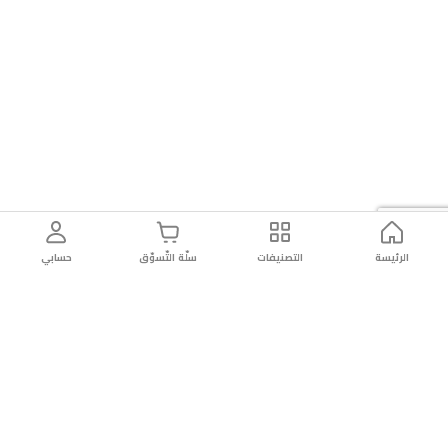
الرئيسة
التصنيفات
سلّة التّسوّق
حسابي
توصيل
سهولة إعادة
تسوق
دائماً