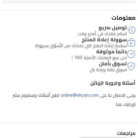
أنيقاً
يدوم
معلومات
طويلاً
توصيل سريع
استلم منتجك في أسرع وقت
سهولة إعادة المنتج
سياسة إعادة المنتج التي تمكنك من التّسوّق بسهولة
دائماً موثوقة
نحن نبيع المنتجات الأصلية 100 ٪
تسوق بأمان
تسوق بثقة وراحة بال
أسئلة واجوبة الزبائن
يرجى الاتصال بنا على
online@elryan.com
لطرح أسئلتك وسنقوم بنشر
الإجابات هنا.
مراجعات