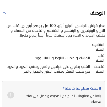
البنفسج
الوصف
و
الكشمير
عطر فرنش للجنسين أفينيو أيثير، 100 مل يجمع أيثير بين قلب من
و
الأرز و البيتيتجرين و البنفسج و الكشمير و قاعدة من المسك و
قاعدة
طحلب البلوط و العنبر وود ليمنحك عبيراً أنيقاً يدوم طويلاً
من
افتتاحيه
المسك
العطر
قلب
و
المسك و طحلب البلوط و العنبر وود
العطر
طحلب
قاعدة
القلب يحتوي على كراميل وتمور وخشب العود والعود
البلوط
العطر
مع قصب السكر وخشب العنبر والبخور والمر
و
العنبر
لاحظت معلومة خاطئة؟
وود
بلّغنا عن معلومات المنتج غير الصحيحة واحصل على نقاط
ليمنحك
مكافأة.
عبيراً