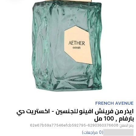
Item
1
FRENCH AVENUE
of
ايذر من فرينش افينو للجنسين - اكستريت دي
1
بارفام , 100 مل
رمز المنتج:
6290360376608-62e67b59a77546efcb592795
(0 مراجعات)