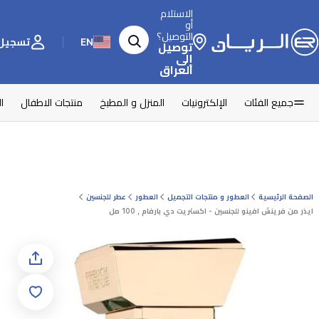
الاستلام
أو
التوصيل؟
EN
تسجيل 
توصيل
إلى
العراق
جميع الفئات
الإلكترونيات
المنزل و المطبخ
منتجات الاطفال
ا
الصفحة الرئيسية
العطور و منتجات التجميل
العطور
عطر للجنسين
ايذر من فرينش افينو للجنسين - اكستريت دي بارفام , 100 مل