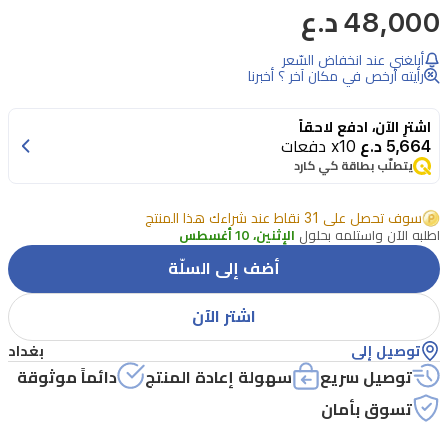
عطر
48,000 د.ع
فرنش
أبلغني عند انخفاض السّعر
للجنسين
رأيته أرخص في مكان آخر ؟ أخبرنا
أفينيو
أيثير،
اشترِ الآن، ادفع لاحقاً
100
5,664 د.ع
x10 دفعات
يتطلّب بطاقة كي كارد
مل
يجمع
سوف تحصل على 31 نقاط عند شراءك هذا المنتج
أيثير
اطلبه الآن واستلمه بحلول
الإثنين، 10 أغسطس
بين
أضف إلى السلّة
قلب
اشتر الآن
من
الأرز
توصيل إلى
بغداد
توصيل سريع
سهولة إعادة المنتج
دائماً موثوقة
و
تسوق بأمان
البيتيتجرين
و