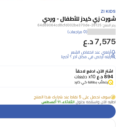
Item
1
ZI KIDS
of
شورت زي كيدز للأطفال - وردي
1
رمز المنتج:
28125-64d89064cd8cfd002be370de
(0 مراجعات)
7,575 د.ع
أبلغني عند انخفاض السّعر
رأيته أرخص في مكان آخر ؟ أخبرنا
اشترِ الآن، ادفع لاحقاً
894 د.ع
x10 دفعات
يتطلّب بطاقة كي كارد
سوف تحصل على 5 نقاط عند شراءك هذا المنتج
اطلبه الآن واستلمه بحلول
الثلاثاء، 11 أغسطس