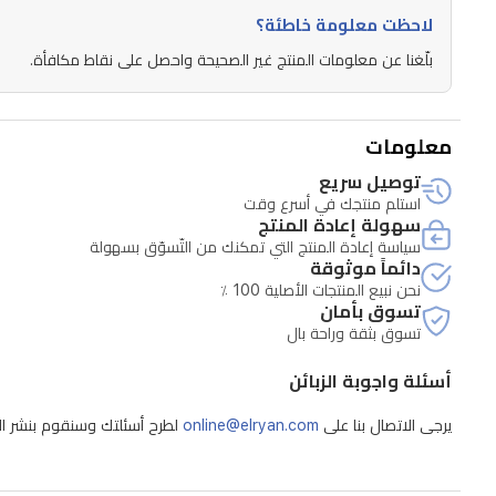
لاحظت معلومة خاطئة؟
بلّغنا عن معلومات المنتج غير الصحيحة واحصل على نقاط مكافأة.
معلومات
توصيل سريع
استلم منتجك في أسرع وقت
سهولة إعادة المنتج
سياسة إعادة المنتج التي تمكنك من التّسوّق بسهولة
دائماً موثوقة
نحن نبيع المنتجات الأصلية 100 ٪
تسوق بأمان
تسوق بثقة وراحة بال
أسئلة واجوبة الزبائن
يرجى الاتصال بنا على
online@elryan.com
لطرح أسئلتك وسنقوم بنشر الإج