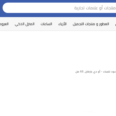
العطور و منتجات التجميل
الأزياء
الساعات
المنزل الذكي
العرو
للنساء - أو دي بارفان, 65 مل