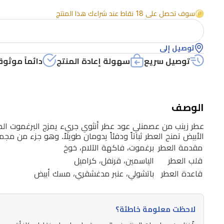
البرغموت
سوف تحصل على 18 نقاط عند شراءك هذا المنتج
الطازج
مع
توصيل إلى
فاكهة
توصيل سريع
سهولة إعادة المنتج
دائماً موثوق
الآلام
والخوخ
في
الوصف
قلب
عطر زينب من عصمنلي عود عطر أنثوي جريء يمزج البرغموت الطا
من
الأبيض تمنح العطر ثباتاً ودفئاً يدومان طويلاً. وهو جزء من مج
الياسمين
مقدمة العطر
برغموت، فاكهة الآلام، خوخ
قلب العطر
الياسمين، قرنفل، كراميل
والقرنفل
قاعدة العطر
باتشولي، عنبر مدغشقري، مسك أبيض
وكراميل
ناعم.
قاعدة
لاحظت معلومة خاطئة؟
من