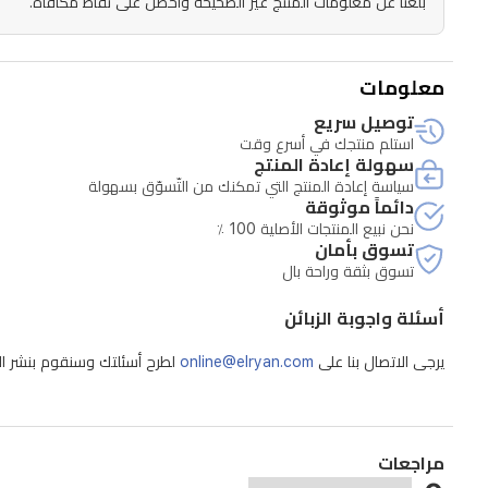
بلّغنا عن معلومات المنتج غير الصحيحة واحصل على نقاط مكافأة.
الباتشولي
والعنبر
معلومات
المدغشقري
توصيل سريع
والمسك
استلم منتجك في أسرع وقت
الأبيض
سهولة إعادة المنتج
سياسة إعادة المنتج التي تمكنك من التّسوّق بسهولة
تمنح
دائماً موثوقة
العطر
نحن نبيع المنتجات الأصلية 100 ٪
تسوق بأمان
ثباتاً
تسوق بثقة وراحة بال
ودفئاً
أسئلة واجوبة الزبائن
يدومان
طويلاً.
يرجى الاتصال بنا على
online@elryan.com
لطرح أسئلتك وسنقوم بنشر الإج
وهو
جزء
من
مراجعات
مجموعة