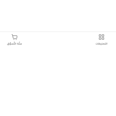
التصنيفات
سلّة التّسوّق
وصيل سريع
سهولة إعادة المنتج
تسوق بأمان
دائماً موثو