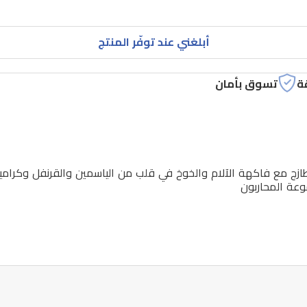
أبلغني عند توفّر المنتج
ة
تسوق بأمان
زج مع فاكهة الآلام والخوخ في قلب من الياسمين والقرنفل وكرامي
موعة المحاربون