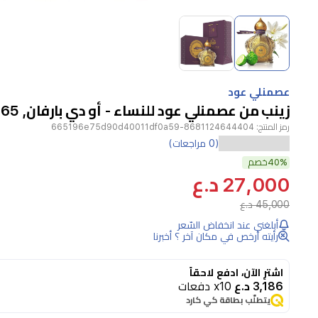
Item
1
of
2
Item
1
عصمنلي عود
of
زينب من عصمنلي عود للنساء - أو دي بارفان, 65 مل
2
رمز المنتج:
8681124644404-665196e75d90d40011df0a59
عطر
(0 مراجعات)
زينب
40%
خصم
27,000 د.ع
من
45,000 د.ع
عصمنلي
أبلغني عند انخفاض السّعر
عود
رأيته أرخص في مكان آخر ؟ أخبرنا
عطر
أنثوي
اشترِ الآن، ادفع لاحقاً
3,186 د.ع
x10 دفعات
جريء
يتطلّب بطاقة كي كارد
يمزج