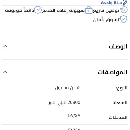
سنة واحدة
توصيل سريع
سهولة إعادة المنتج
دائماً موثوقة
تسوق بأمان
الوصف
المواصفات
النوع:
شاحن محمول
السعة:
26800 مللي امبير
5V/3A
المدخلات: