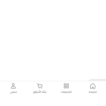
الرئيسة
التصنيفات
سلّة التّسوّق
حسابي