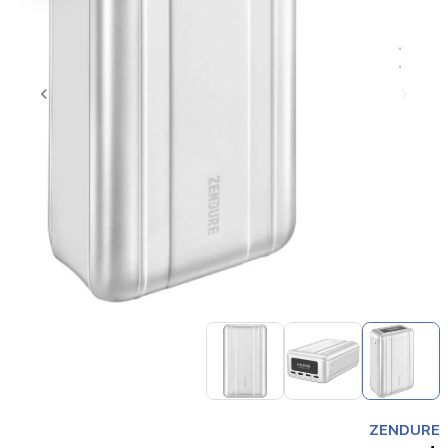
Item
1
of
3
Item
1
ZENDURE
of