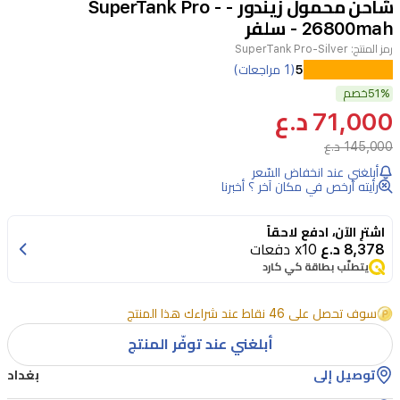
شاحن محمول زيندور - SuperTank Pro -
3
26800mah - سلفر
رمز المنتج:
SuperTank Pro-Silver
5
(1 مراجعات)
51%
خصم
71,000 د.ع
145,000 د.ع
أبلغني عند انخفاض السّعر
رأيته أرخص في مكان آخر ؟ أخبرنا
اشترِ الآن، ادفع لاحقاً
8,378 د.ع
x10 دفعات
يتطلّب بطاقة كي كارد
سوف تحصل على 46 نقاط عند شراءك هذا المنتج
أبلغني عند توفّر المنتج
توصيل إلى
بغداد