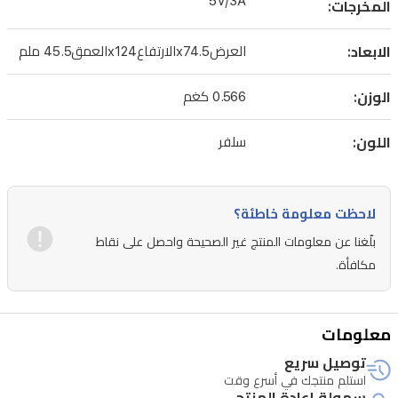
5V/3A
المخرجات:
الابعاد:
العرضx74.5الارتفاعx124العمق45.5 ملم
الوزن:
0.566 كغم
اللون:
سلفر
لاحظت معلومة خاطئة؟
بلّغنا عن معلومات المنتج غير الصحيحة واحصل على نقاط
مكافأة.
معلومات
توصيل سريع
استلم منتجك في أسرع وقت
سهولة إعادة المنتج