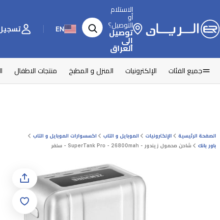
الاستلام
أو
التوصيل؟
EN
تسجيل 
توصيل
إلى
العراق
جميع الفئات
الإلكترونيات
المنزل و المطبخ
منتجات الاطفال
ا
الصفحة الرئيسية
الإلكترونيات
الموبايل و التاب
اكسسوارات الموبايل و التاب
باور بانك
شاحن محمول زيندور - SuperTank Pro - 26800mah - سلفر