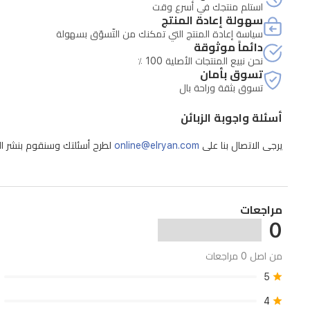
استلم منتجك في أسرع وقت
الأسود
سهولة إعادة المنتج
ودعم
سياسة إعادة المنتج التي تمكنك من التّسوّق بسهولة
دائماً موثوقة
شريحتين،
نحن نبيع المنتجات الأصلية 100 ٪
يوفر
تسوق بأمان
تسوق بثقة وراحة بال
- المواد الاستهلاكية مثل البطاريات غير مشمولة
هذا
الهاتف
أسئلة واجوبة الزبائن
مزيجاً
يرجى الاتصال بنا على
online@elryan.com
لطرح أسئلتك وسنقوم بنشر الإج
مثالياً
من
الأناقة
مراجعات
والوظائف
0
العملية
من اصل 0 مراجعات
للمستخدمين
.
5
4