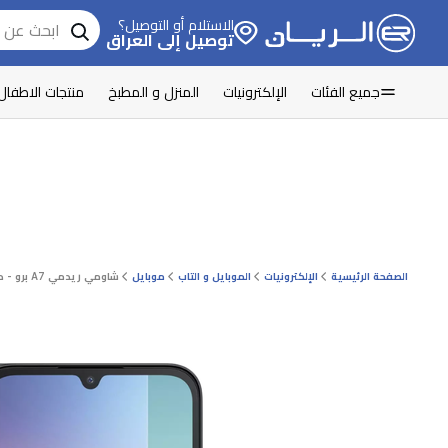
الاستلام أو التوصيل؟
توصيل إلى العراق
جميع الفئات
الإلكترونيات
المنزل و المطبخ
منتجات الاطفال
الصفحة الرئيسية
الإلكترونيات
الموبايل و التاب
موبايل
شاومي ريدمي A7 برو - دبل سيم - شاشة 6.9 انج - معالج يونيسوك T7250 - بطارية 6000 مللي امبير بالساعة، شحن 15 واط