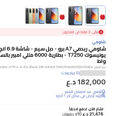
Item
1
of
4
Item
تبقًى 2 فقط في المخزون
1
of
شاومي
4
شاومي ريدمي A7
واط
رمز المنتج:
edmi-A7Pro-4-64-Black-Gift-64dcb7a9026da90036033d6a
هاتف
(0 مراجعات)
182,000 د.ع
شاومي
ريدمي
أبلغني عند انخفاض السّعر
A7
رأيته أرخص في مكان آخر ؟ أخبرنا
برو
هو
اشترِ الآن، ادفع لاحقاً
21,476 د.ع
x10 دفعات