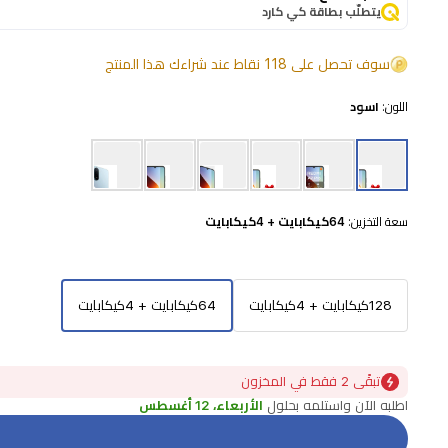
خيار
يتطلّب بطاقة كي كارد
عملي
وموثوق
سوف تحصل على 118 نقاط عند شراءك هذا المنتج
للاستخدام
اللون:
اسود
اليومي.
يأتي
الهاتف
بشاشة
سعة التخزين:
64كيكابايت + 4كيكابايت
كبيرة
قياس
6.9
128كيكابايت + 4كيكابايت
64كيكابايت + 4كيكابايت
بوصة
توفر
تجربة
تبقًى 2 فقط في المخزون
اطلبه الآن واستلمه بحلول
الأربعاء، 12 أغسطس
مشاهدة
مريحة