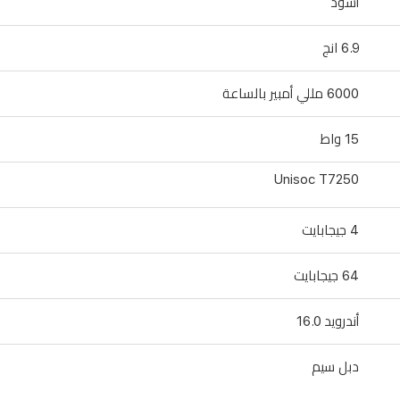
أسود
6.9 انج
6000 مللي أمبير بالساعة
15 واط
Unisoc T7250
4 جيجابايت
64 جيجابايت
أندرويد 16.0
دبل سيم