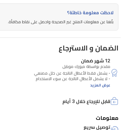
يضمن
لك
لاحظت معلومة خاطئة؟
البقاء
بلّغنا عن معلومات المنتج غير الصحيحة واحصل على نقاط مكافأة.
على
اتصال
الضمان و الاسترجاع
طوال
اليوم
12 شهر ضمان
دون
مقدم بواسطة ميوزك موبايل
الحاجة
للشحن
عرض المزيد
المتكرر.
بفضل
قابل للإرجاع خلال 3 أيام
تصميمه
الأنيق
معلومات
باللون
توصيل سريع