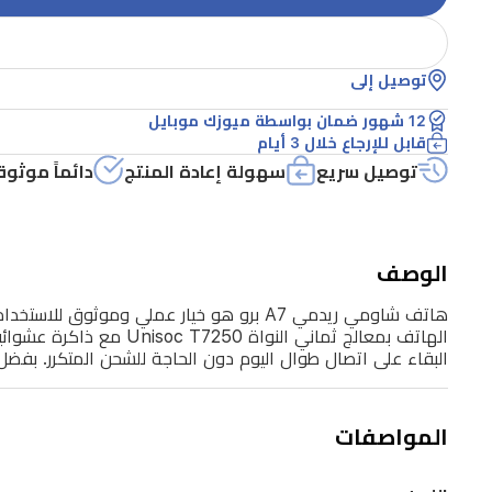
وممتعة
لمتابعة
توصيل إلى
المحتوى
12 شهور ضمان بواسطة ميوزك موبايل
والقراءة.
قابل للإرجاع خلال 3 أيام
يعمل
توصيل سريع
سهولة إعادة المنتج
دائماً موثوق
الهاتف
بمعالج
ثماني
الوصف
النواة
Unisoc
T7250
البقاء على اتصال طوال اليوم دون الحاجة للشحن المتكرر. بفضل 
مع
ذاكرة
عشوائية
المواصفات
4
جيجابايت