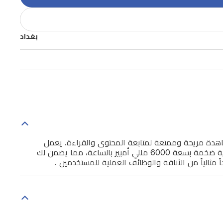
بغداد
استخدام اليومي. يأتي الهاتف بشاشة كبيرة قياس 6.9 بوصة توفر تجربة مشاهدة مريحة وممتعة لمتابعة المحتوى والقراءة. يعمل
الهاتف بمعالج ثماني النواة Unisoc T7250 مع ذاكرة عشوائية 4 جيجابايت لضمان أداء سلس للتطبيقات اليومية. يتميز الجهاز ببطارية ضخمة بسعة 6000 مللي أمبير بالساعة، مما يضمن لك
مثالياً من الأناقة والوظائف العملية للمستخدمين .