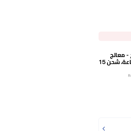
 برو - دبل سيم - شاشة 6.9 انج - معالج
يونيسوك T7250 - بطارية 6000 مللي امبير بالساعة، شحن 15
R