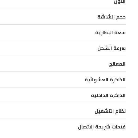
اللون
لضمان
أداء
حجم الشاشة
سلس
سعة البطارية
للتطبيقات
اليومية.
سرعة الشحن
يتميز
الجهاز
المعالج
ببطارية
الذاكرة العشوائية
ضخمة
بسعة
الذاكرة الداخلية
6000
مللي
نظام التشغيل
أمبير
بالساعة،
فتحات شريحة الاتصال
مما