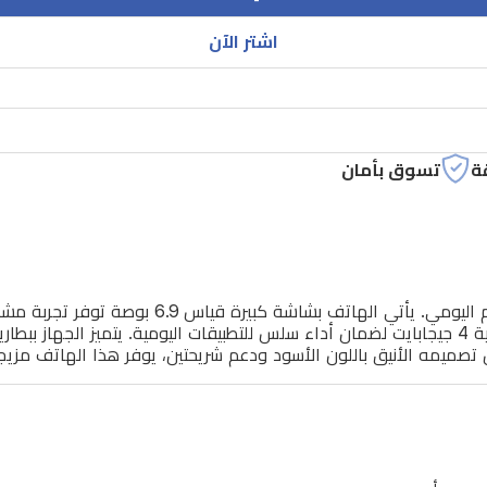
اشتر الآن
ة
تسوق بأمان
هاتف شاومي ريدمي A7 برو هو خيار عملي وموثوق لل
تصميمه الأنيق باللون الأسود ودعم شريحتين، يوفر هذا الهاتف مزيجاً 