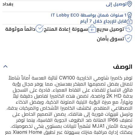
توصيل إلى
بغداد
بعدستين،
1 سنوات ضمان بواسطة IT Lobby ECO
مما
قابل للإرجاع خلال 7 أيام
يوفر
توصيل سريع
سهولة إعادة المنتج
دائماً موثوقة
مجال
تسوق بأمان
رؤية
فائق
الاتساع
الوصف
للقضاء
توفر كاميرا شاومي الخارجية CW100 ثنائية العدسة أماناً شاملاً
على
للمنزل بفضل تصميمها المبتكر بعدستين، مما يوفر مجال رؤية
النقاط
فائق الاتساع للقضاء على النقاط العمياء. قادرة على التسجيل
بدقة 2K HD واضحة، تضمن هذه الكاميرا تفاصيل دقيقة ليلاً
العمياء.
ونهاراً، مع ميزة الرؤية الليلية الملونة الذكية. وبفضل الذكاء
قادرة
الاصطناعي المتقدم، تكتشف الكاميرا الأشخاص والمركبات بدقة،
وترسل تنبيهات فورية إلى هاتفك. يضمن التصميم الحاصل على
على
تصنيف IP66 المتانة ضد الظروف الجوية القاسية، بينما توفر
التسجيل
شريحة الأمان MJA1 تشفيراً للبيانات بمستوى بنكي لخصوصيتك.
يمكنك إدارة مراقبة منزلك بسهولة عبر تطبيق Xiaomi Home مع
بدقة