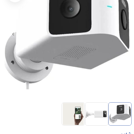
Item
1
of
3
Item
1