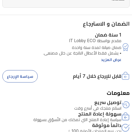
الذكية.
وبفضل
الذكاء
الضمان و الاسترجاع
الاصطناعي
1 سنة ضمان
المتقدم،
مقدم بواسطة IT Lobby ECO
تكتشف
الكاميرا
عرض المزيد
الأشخاص
والمركبات
قابل للإرجاع خلال 7 أيام
سياسة الإرجاع
بدقة،
وترسل
معلومات
تنبيهات
توصيل سريع
• تتطلب الصيانة التحقق من الرقم التسلسلي للجهاز.
استلم منتجك في أسرع وقت
فورية
سهولة إعادة المنتج
إلى
سياسة إعادة المنتج التي تمكنك من التّسوّق بسهولة
دائماً موثوقة
هاتفك.
نحن نبيع المنتجات الأصلية 100 ٪