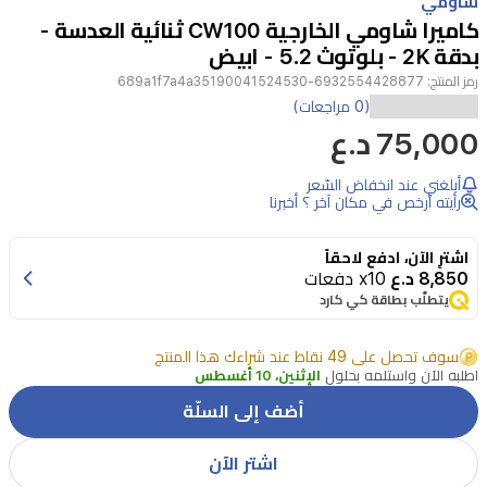
شاومي
of
كاميرا شاومي الخارجية CW100 ثنائية العدسة -
3
بدقة 2K - بلوتوث 5.2 - ابيض
رمز المنتج:
6932554428877-689a1f7a4a35190041524530
توفر
(0 مراجعات)
75,000 د.ع
كاميرا
شاومي
أبلغني عند انخفاض السّعر
الخارجية
رأيته أرخص في مكان آخر ؟ أخبرنا
CW100
ثنائية
اشترِ الآن، ادفع لاحقاً
8,850 د.ع
x10 دفعات
العدسة
يتطلّب بطاقة كي كارد
أماناً
شاملاً
سوف تحصل على 49 نقاط عند شراءك هذا المنتج
اطلبه الآن واستلمه بحلول
الإثنين، 10 أغسطس
للمنزل
أضف إلى السلّة
بفضل
تصميمها
اشتر الآن
المبتكر