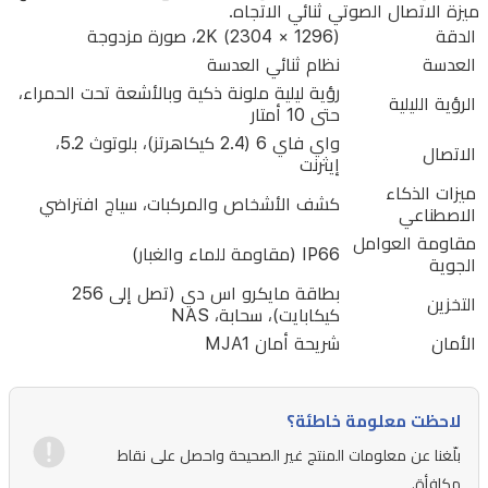
ميزة الاتصال الصوتي ثنائي الاتجاه.
2K
الدقة
2K (2304 × 1296)، صورة مزدوجة
HD
العدسة
نظام ثنائي العدسة
واضحة،
رؤية ليلية ملونة ذكية وبالأشعة تحت الحمراء،
الرؤية الليلية
تضمن
حتى 10 أمتار
هذه
واي فاي 6 (2.4 كيكاهرتز)، بلوتوث 5.2،
الاتصال
إيثرنت
الكاميرا
ميزات الذكاء
تفاصيل
كشف الأشخاص والمركبات، سياج افتراضي
الاصطناعي
دقيقة
مقاومة العوامل
IP66 (مقاومة للماء والغبار)
الجوية
ليلاً
بطاقة مايكرو اس دي (تصل إلى 256
ونهاراً،
التخزين
كيكابايت)، سحابة، NAS
مع
الأمان
شريحة أمان MJA1
ميزة
الرؤية
لاحظت معلومة خاطئة؟
الليلية
بلّغنا عن معلومات المنتج غير الصحيحة واحصل على نقاط
الملونة
مكافأة.