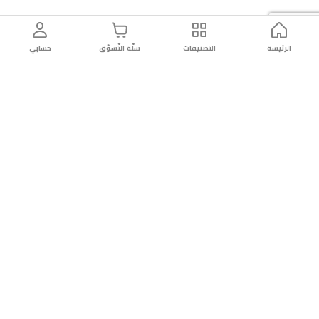
الرئيسة
التصنيفات
سلّة التّسوّق
حسابي
توصيل
سهولة إعادة
تسوق
دائماً
سريع
المنتج
بأمان
موثوقة
عن الريان
عن الريان