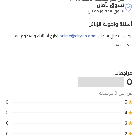
يضمن
تسوق بأمان
تسوق بثقة وراحة بال
التصميم
الحاصل
أسئلة واجوبة الزبائن
على
يرجى الاتصال بنا على
online@elryan.com
لطرح أسئلتك وسنقوم بنشر
تصنيف
الإجابات هنا.
IP66
المتانة
ضد
الظروف
مراجعات
0
الجوية
القاسية،
من اصل 0 مراجعات
بينما
0
5
توفر
0
4
شريحة
0
3
الأمان
MJA1
0
2