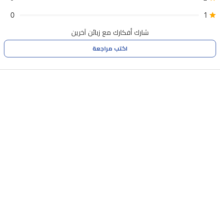
تشفيراً
0
1
للبيانات
شارك أفكارك مع زبائن آخرين
بمستوى
اكتب مراجعة
بنكي
لخصوصيتك.
يمكنك
إدارة
مراقبة
منزلك
بسهولة
عبر
تطبيق
Xiaomi
Home
مع