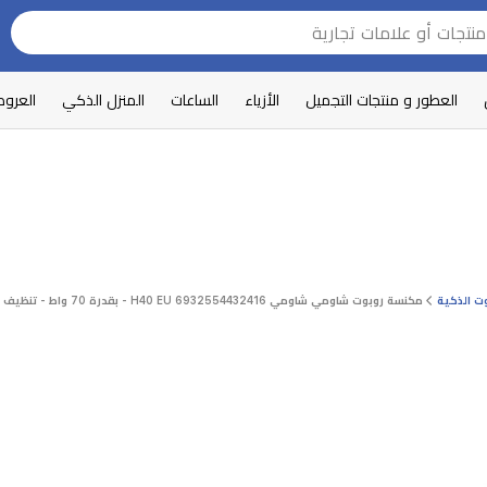
العطور و منتجات التجميل
الأزياء
الساعات
المنزل الذكي
العرو
ت الذكية
مكنسة روبوت شاومي شاومي H40 EU 6932554432416 - بقدرة 70 واط - تنظيف ومسح في آن واحد - ابيض