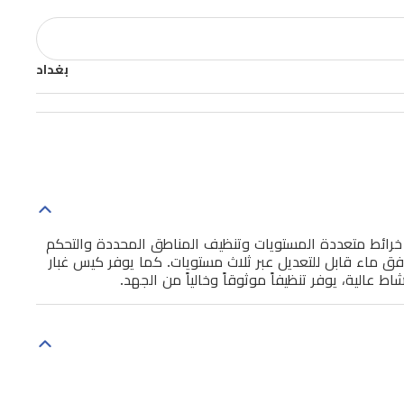
بغداد
واحد. تستخدم ملاحة LDS لرسم خريطة الغرف بسرعة وتدعم خرائط متعددة المستويات وتنظيف المناطق المحددة والتحكم
، وخزان ماء 210 مل، يتيح الجهاز تنظيفاً عميقاً مع تدفق ماء قابل للتعديل عبر ثلاث مستويات. كما يوفر كيس غبار