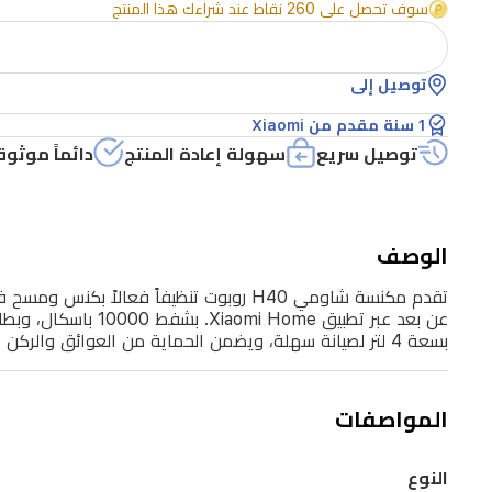
ومسح
سوف تحصل على 260 نقاط عند شراءك هذا المنتج
في
جهاز
توصيل إلى
واحد.
1 سنة مقدم من Xiaomi
تستخدم
توصيل سريع
سهولة إعادة المنتج
دائماً موثوق
ملاحة
LDS
لرسم
الوصف
خريطة
الغرف
بسرعة
بسعة 4 لتر لصيانة سهلة، ويضمن الحماية من العوائق والركن الآلي للشحن. مناسب للمنازل التي تحتوي على حيوانات أليفة ومناطق نشاط عالية، يوفر تنظيفاً موثوقاً وخالياً من الجهد.
وتدعم
خرائط
المواصفات
متعددة
المستويات
النوع
وتنظيف