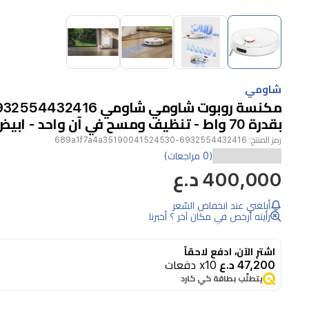
Item
1
of
4
Item
1
شاومي
of
4
بقدرة 70 واط - تنظيف ومسح في آن واحد - ابيض
رمز المنتج:
6932554432416-689a1f7a4a35190041524530
تقدم
(0 مراجعات)
400,000 د.ع
مكنسة
شاومي
أبلغني عند انخفاض السّعر
H40
رأيته أرخص في مكان آخر ؟ أخبرنا
روبوت
تنظيفاً
اشترِ الآن، ادفع لاحقاً
47,200 د.ع
x10 دفعات
فعالاً
يتطلّب بطاقة كي كارد
بكنس