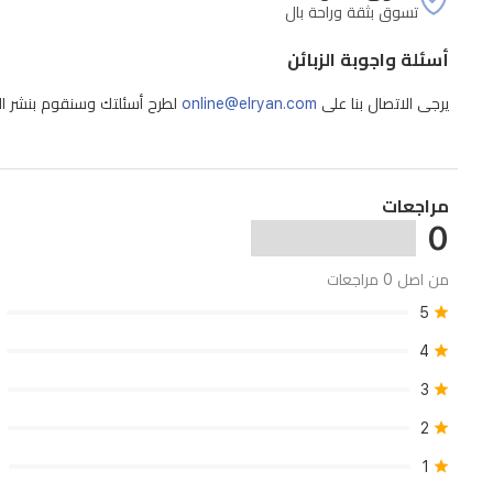
كما
تسوق بثقة وراحة بال
يوفر
أسئلة واجوبة الزبائن
كيس
غبار
يرجى الاتصال بنا على
online@elryan.com
لطرح أسئلتك وسنقوم بنشر الإج
بسعة
4
لتر
مراجعات
لصيانة
0
سهلة،
من اصل 0 مراجعات
ويضمن
5
الحماية
4
من
العوائق
3
والركن
2
الآلي
1
للشحن.