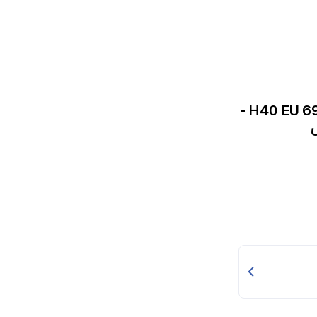
مكنسة روبوت شاومي شاومي H40 EU 6932554432416 -