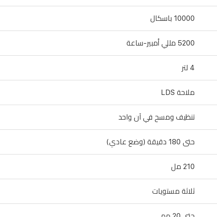
10000 باسكال
5200 مللي أمبير-ساعة
4 لتر
ملاحة LDS
تنظيف ومسح في آن واحد
حتى 180 دقيقة (وضع عادي)
210 مل
ثلاثة مستويات
حتى 20 مم