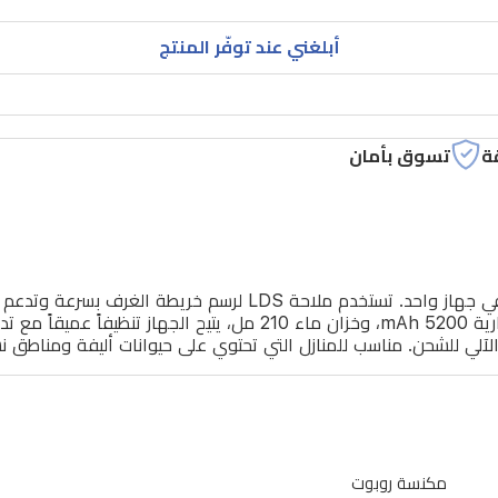
أبلغني عند توفّر المنتج
ة
تسوق بأمان
تقدم مكنسة شاومي H40 روبوت تنظيفاً فعالاً بكنس ومسح في جهاز 
عن بعد عبر تطبيق Xiaomi Home. بشفط 10000 باسكال، وبطارية 5200 mAh
مكنسة روبوت