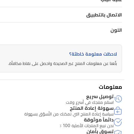
ماء
210
الاتصال بالتطبيق
مل،
يتيح
اللون
الجهاز
تنظيفاً
لاحظت معلومة خاطئة؟
عميقاً
مع
بلّغنا عن معلومات المنتج غير الصحيحة واحصل على نقاط مكافأة.
تدفق
ماء
معلومات
قابل
توصيل سريع
للتعديل
استلم منتجك في أسرع وقت
سهولة إعادة المنتج
عبر
سياسة إعادة المنتج التي تمكنك من التّسوّق بسهولة
ثلاث
دائماً موثوقة
نحن نبيع المنتجات الأصلية 100 ٪
مستويات.
تسوق بأمان