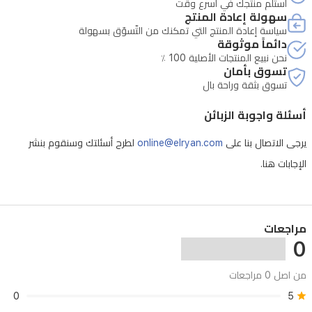
استلم منتجك في أسرع وقت
سهولة إعادة المنتج
وتعتبر
سياسة إعادة المنتج التي تمكنك من التّسوّق بسهولة
رمزاً
دائماً موثوقة
نحن نبيع المنتجات الأصلية 100 ٪
للأناقة
تسوق بأمان
والثقة
تسوق بثقة وراحة بال
بالنفس.
أسئلة واجوبة الزبائن
يرجى الاتصال بنا على
online@elryan.com
لطرح أسئلتك وسنقوم بنشر
الإجابات هنا.
مراجعات
0
من اصل 0 مراجعات
0
5