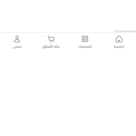
الرئيسة
التصنيفات
سلّة التّسوّق
حسابي
توصيل
سهولة إعادة
تسوق
دائماً
سريع
المنتج
بأمان
موثوقة