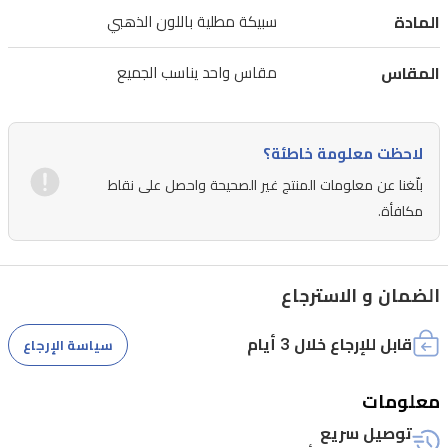
المادة
سبيكة مطلية باللون الذهبي
من
القوة
المقاس
مقاس واحد يناسب الجميع
والجمال
على
مظهرك.
لاحظت معلومة خاطئة؟
تناسب
بلّغنا عن معلومات المنتج غير الصحيحة واحصل على نقاط
هذه
مكافأة.
القلادة
مختلف
الضمان و الاسترجاع
المناسبات،
سواء
قابل للإرجاع خلال 3 أيام
سياسة الإرجاع
كانت
يومية
معلومات
أو
توصيل سريع
خاصة،