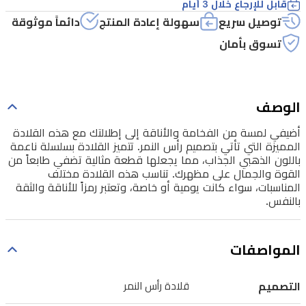
قابل للإرجاع خلال 3 أيام
رأس
توصيل سريع
سهولة إعادة المنتج
دائماً موثوقة
النمر.
تسوق بأمان
تتميز
القلادة
بسلسلة
الوصف
ناعمة
أضيفي لمسة من الفخامة والأناقة إلى إطلالتك مع هذه القلادة
باللون
المميزة التي تأتي بتصميم رأس النمر. تتميز القلادة بسلسلة ناعمة
الذهبي
باللون الذهبي الجذاب، مما يجعلها قطعة مثالية تضفي طابعاً من
القوة والجمال على مظهرك. تناسب هذه القلادة مختلف
الجذاب،
المناسبات، سواء كانت يومية أو خاصة، وتعتبر رمزاً للأناقة والثقة
مما
بالنفس.
يجعلها
قطعة
المواصفات
مثالية
تضفي
التصميم
قلادة رأس النمر
طابعاً