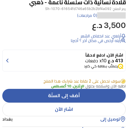
قلادة نسائية ذات سلسلة ناعمة - ذهبي
3
رمز المنتج:
Sh-1070-61654fd746a65b2b2bf4a092
أضيفي
(0 مراجعات)
3,500 د.ع
لمسة
من
أبلغني عند انخفاض السّعر
الفخامة
رأيته أرخص في مكان آخر ؟ أخبرنا
والأناقة
اشترِ الآن، ادفع لاحقاً
إلى
413 د.ع
x10 دفعات
إطلالتك
يتطلّب بطاقة كي كارد
مع
سوف تحصل على 2 نقاط عند شراءك هذا المنتج
هذه
اطلبه الآن واستلمه بحلول
الإثنين، 10 أغسطس
القلادة
أضف إلى السلّة
المميزة
التي
اشتر الآن
تأتي
توصيل إلى
بغداد
بتصميم