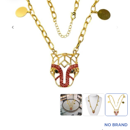
Item
1
of
3
Item
1
NO BRAND
of