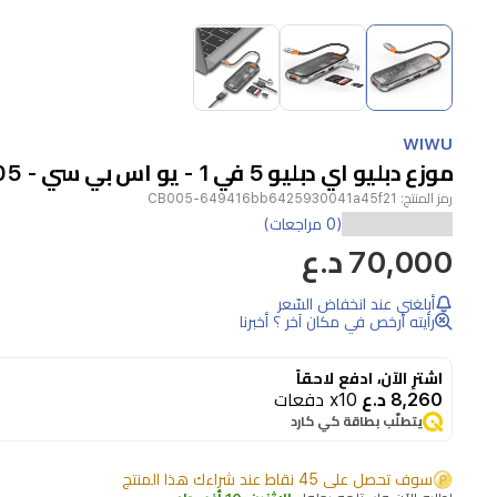
Item
1
of
3
Item
1
WIWU
of
موزع دبليو اي دبليو 5 في 1 - يو اس بي سي - CB005
3
رمز المنتج:
CB005-649416bb6425930041a45f21
(0 مراجعات)
70,000 د.ع
أبلغني عند انخفاض السّعر
رأيته أرخص في مكان آخر ؟ أخبرنا
اشترِ الآن، ادفع لاحقاً
8,260 د.ع
x10 دفعات
يتطلّب بطاقة كي كارد
سوف تحصل على 45 نقاط عند شراءك هذا المنتج