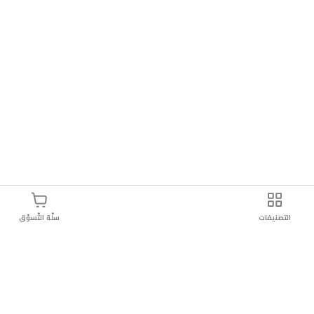
التصنيفات
سلّة التّسوّق