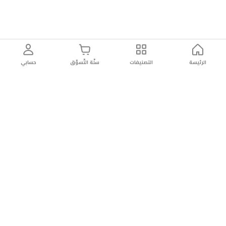
الرئيسة
التصنيفات
سلّة التّسوّق
حسابي
توصيل
سهولة إعادة
تسوق
دائماً
سريع
المنتج
بأمان
موثوقة
عن الريان