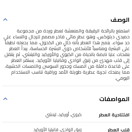
على
حد
الوصف
سواء.
استمتع بالرائحة الرقيقة والمنعشة لعطر وردة من مجموعة
يتميز
حميدي ديلوكس، وهو عطر مائي فاخر مصمم للرجال والنساء على
هذا
حد سواء. يتميز هذا العطر بأنه خالٍ من الكحول، مما يجعله لطيفاً
على البشرة ومناسباً للأشخاص ذوي البشرة الحساسة. يبدأ العطر
العطر
بنفحات عليا نابضة بالحياة من الكيوي والأوركيد والليتشي، ثم ينتقل
بأنه
إلى قلب مهدئ من زنبق الوادي وفانيليا الأوركيد. يستقر العطر
على قاعدة دافئة من المسك وجذور السوسن واللمسات الخشبية،
خالٍ
مما يمنحك تجربة عطرية طويلة الأمد وراقية تناسب الاستخدام
من
اليومي.
الكحول،
مما
المواصفات
يجعله
لطيفاً
افتتاحية العطر
كيوي، أوركيد، ليتشي
على
قلب العطر
زنبق الوادي، فانيليا الأوركيد
البشرة