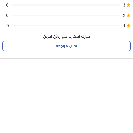
دافئة
0
3
من
0
2
المسك
0
1
وجذور
السوسن
شارك أفكارك مع زبائن آخرين
واللمسات
اكتب مراجعة
الخشبية،
مما
يمنحك
تجربة
عطرية
طويلة
الأمد
وراقية
تناسب