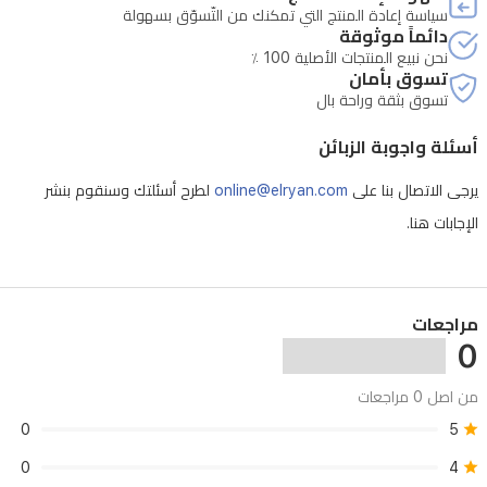
سياسة إعادة المنتج التي تمكنك من التّسوّق بسهولة
ثم
دائماً موثوقة
نحن نبيع المنتجات الأصلية 100 ٪
ينتقل
تسوق بأمان
إلى
تسوق بثقة وراحة بال
قلب
أسئلة واجوبة الزبائن
مهدئ
يرجى الاتصال بنا على
online@elryan.com
لطرح أسئلتك وسنقوم بنشر
من
الإجابات هنا.
زنبق
الوادي
وفانيليا
الأوركيد.
مراجعات
0
يستقر
العطر
من اصل 0 مراجعات
على
0
5
قاعدة
0
4