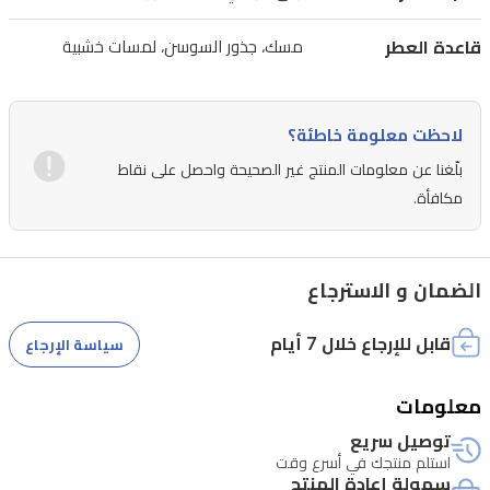
ومناسباً
قاعدة العطر
مسك، جذور السوسن، لمسات خشبية
للأشخاص
ذوي
البشرة
لاحظت معلومة خاطئة؟
الحساسة.
بلّغنا عن معلومات المنتج غير الصحيحة واحصل على نقاط
يبدأ
مكافأة.
العطر
بنفحات
الضمان و الاسترجاع
عليا
نابضة
قابل للإرجاع خلال 7 أيام
سياسة الإرجاع
بالحياة
من
معلومات
الكيوي
توصيل سريع
والأوركيد
استلم منتجك في أسرع وقت
سهولة إعادة المنتج
والليتشي،