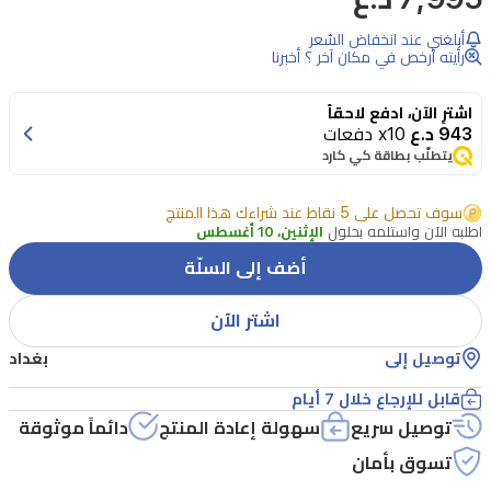
الرقيقة
أبلغني عند انخفاض السّعر
والمنعشة
رأيته أرخص في مكان آخر ؟ أخبرنا
لعطر
اشترِ الآن، ادفع لاحقاً
وردة
943 د.ع
x10 دفعات
من
يتطلّب بطاقة كي كارد
مجموعة
سوف تحصل على 5 نقاط عند شراءك هذا المنتج
حميدي
اطلبه الآن واستلمه بحلول
الإثنين، 10 أغسطس
ديلوكس،
أضف إلى السلّة
وهو
عطر
اشتر الآن
مائي
توصيل إلى
بغداد
فاخر
قابل للإرجاع خلال 7 أيام
مصمم
توصيل سريع
سهولة إعادة المنتج
دائماً موثوقة
للرجال
تسوق بأمان
والنساء