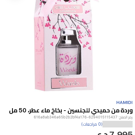
Item
1
HAMIDI
of
وردة من حميدي للجنسين - بخاخ ماء عطر، 50 مل
1
رمز المنتج:
6294015115437-616a8ab346a65b2b2bf4a176
استمتع
(0 مراجعات)
7,995 د.ع
بالرائحة