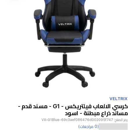
Item
1
VELTRIX
of
كرسي الالعاب فيلتريكس - G1 - مسند قدم -
1
مساند ذراع مبطنة - اسود
رمز المنتج:
VX-G1Blue-69c3aef086476d002095f747
ارتقِ
(0 مراجعات)