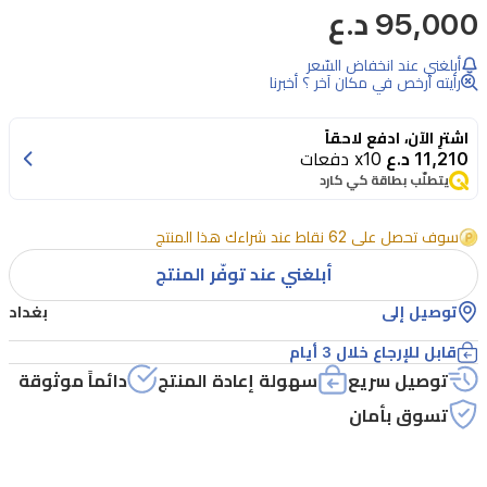
95,000 د.ع
بتجربة
الألعاب
أبلغني عند انخفاض السّعر
الخاصة
رأيته أرخص في مكان آخر ؟ أخبرنا
بك
اشترِ الآن، ادفع لاحقاً
مع
11,210 د.ع
x10 دفعات
كرسي
يتطلّب بطاقة كي كارد
الألعاب
سوف تحصل على 62 نقاط عند شراءك هذا المنتج
فيلتريكس
G1.
أبلغني عند توفّر المنتج
صُمم
توصيل إلى
بغداد
هذا
قابل للإرجاع خلال 3 أيام
الكرسي
توصيل سريع
سهولة إعادة المنتج
دائماً موثوقة
لتوفير
تسوق بأمان
الراحة
والمتانة،