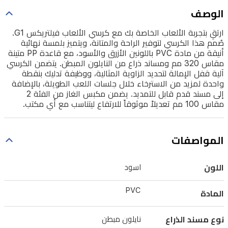
ويتميز
الوصف
بلمسة
ارتقِ بتجربة الألعاب الخاصة بك مع كرسي الألعاب فيلتريكس G1.
نهائية
صُمم هذا الكرسي لتوفير الراحة والمتانة، ويتميز بلمسة نهائية
أنيقة
أنيقة من مادة PVC باللونين الأزرق والأسود، مع قاعدة PP متينة
مقاس 320 مم ومساند ذراع من النايلون المبطن. يتضمن الكرسي
من
آلية قفل الإمالة لتحديد الزاوية المثالية، ووظيفة تدليك بنقطة
مادة
واحدة لمزيد من الاسترخاء خلال جلسات اللعب الطويلة، بالإضافة
PVC
إلى مسند قدم قابل للتمديد. يضمن مكبس الغاز من الفئة 2
مقاس 100 مم تعديلاً موثوقاً للارتفاع ليتناسب مع أي مكتب.
باللونين
الأزرق
والأسود،
المواصفات
مع
قاعدة
اللون
اسود
PP
PVC
متينة
المادة
مقاس
320
نوع مسند الذراع
نايلون مبطن