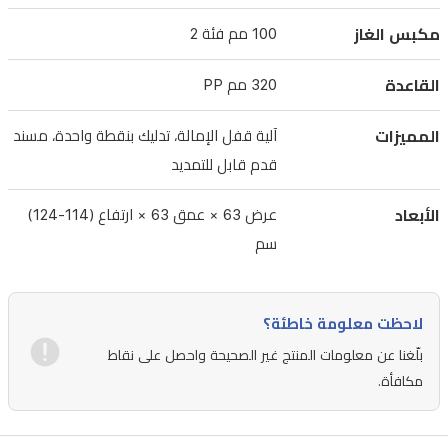
مم
مكبس الغاز
100 مم فئة 2
ومساند
ذراع
القاعدة
320 مم PP
من
النايلون
المميزات
آلية قفل الإمالة، تدليك بنقطة واحدة، مسند
المبطن.
قدم قابل للتمديد
يتضمن
الأبعاد
عرض 63 × عمق 63 × ارتفاع (114-124)
الكرسي
سم
آلية
قفل
الإمالة
لاحظت معلومة خاطئة؟
لتحديد
بلّغنا عن معلومات المنتج غير الصحيحة واحصل على نقاط
الزاوية
مكافأة.
المثالية،
ووظيفة