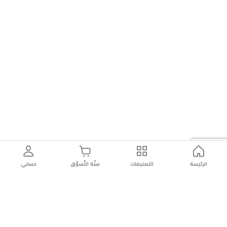
الرئيسة
التصنيفات
سلّة التّسوّق
حسابي