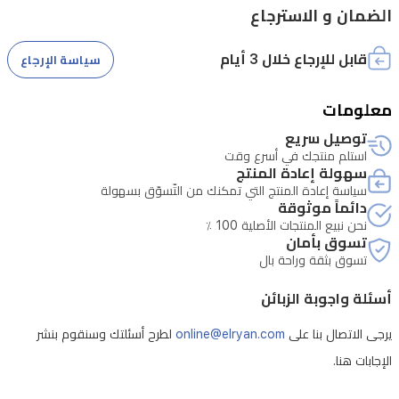
تدليك
الضمان و الاسترجاع
بنقطة
قابل للإرجاع خلال 3 أيام
واحدة
سياسة الإرجاع
لمزيد
معلومات
من
توصيل سريع
الاسترخاء
استلم منتجك في أسرع وقت
خلال
سهولة إعادة المنتج
سياسة إعادة المنتج التي تمكنك من التّسوّق بسهولة
جلسات
دائماً موثوقة
اللعب
نحن نبيع المنتجات الأصلية 100 ٪
تسوق بأمان
الطويلة،
تسوق بثقة وراحة بال
بالإضافة
أسئلة واجوبة الزبائن
إلى
مسند
يرجى الاتصال بنا على
online@elryan.com
لطرح أسئلتك وسنقوم بنشر
قدم
الإجابات هنا.
قابل