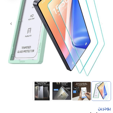
Item
1
of
4
Item
1
يوجرين
of