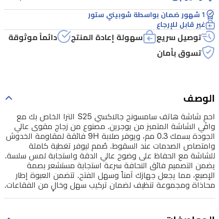
من
1 شهور ضمان بواسطة شوبيني ستور
يوجرين.
غير قابل للإرجاع
مصنوع
توصيل سريع
سهولة إعادة المنتج
دائماً موثوقة
من
تسوق بأمان
زجاج
مقوى
عالي
الوصف
الجودة
احمِ شاشة هاتف سامسونج جالاكسي S25 الترا الخاص بك مع
بسمك
واقي الشاشة المتميز من يوجرين. مصنوع من زجاج مقوى عالي
0.3
الجودة بسمك 0.3 مم، ويوفر صلابة 9H فائقة لمقاومة الخدوش
مم،
وامتصاص الصدمات عند السقوط. صُمم ليوفر تغطية كاملة
للشاشة مع الحفاظ على وضوح عالي الدقة واستجابة لمس سلسة.
ويوفر
يضمن التصميم فائق النحافة سرعة استجابة مستشعر بصمة
صلابة
الإصبع، مما يجعل جهازك آمناً وسهل الفتح. تتضمن العبوة إطار
محاذاة ومجموعة تنظيف لضمان تركيب سهل وخالٍ من الفقاعات.
9H
فائقة
لمقاومة