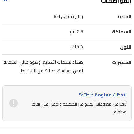
المواصفات
الخدوش
وامتصاص
المادة
زجاج مقوى 9H
الصدمات
السماكة
0.3 مم
عند
السقوط.
اللون
شفاف
صُمم
ليوفر
المميزات
مضاد لبصمات الأصابع، وضوح عالي، استجابة
تغطية
لمس حساسة، حماية من السقوط
كاملة
للشاشة
مع
لاحظت معلومة خاطئة؟
الحفاظ
بلّغنا عن معلومات المنتج غير الصحيحة واحصل على نقاط
مكافأة.
على
وضوح
عالي