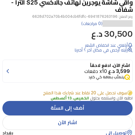
واقي شاشة يوجرين لهاتف جالاكسي S25 الترا -
4
شفاف
رمز المنتج:
6941876263196-6628d702a70b4b004cb6fdfc
احمِ
(0 مراجعات)
30,500 د.ع
شاشة
هاتف
أبلغني عند انخفاض السّعر
سامسونج
رأيته أرخص في مكان آخر ؟ أخبرنا
جالاكسي
اشترِ الآن، ادفع لاحقاً
S25
3,599 د.ع
x10 دفعات
الترا
يتطلّب بطاقة كي كارد
الخاص
بك
سوف تحصل على 20 نقاط عند شراءك هذا المنتج
اطلبه الآن واستلمه بحلول
الخميس، 13 أغسطس
مع
أضف إلى السلّة
واقي
الشاشة
اشتر الآن
المتميز
توصيل إلى
بغداد