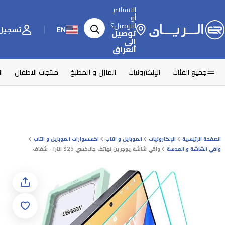
الاستلام
أو
التوصيل؟
EN
تسجيل 
توصيل
إلى
العراق
جميع الفئات
الإلكترونيات
المنزل و المطبخ
منتجات الاطفال
ا
الصفحة الرئيسية
الإلكترونيات
الموبايل و التاب
اكسسوارات الموبايل و التاب
واقي الشاشة و العدسة
واقي شاشة يوجرين لهاتف جالاكسي S25 الترا - شفاف