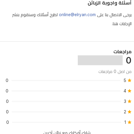
أسئلة واجوبة الزبائن
جهازك
يرجى الاتصال بنا على
online@elryan.com
لطرح أسئلتك وسنقوم بنشر
آمناً
الإجابات هنا.
وسهل
الفتح.
تتضمن
العبوة
مراجعات
0
إطار
محاذاة
من اصل 0 مراجعات
ومجموعة
0
5
تنظيف
0
4
لضمان
0
3
تركيب
0
2
سهل
0
1
وخالٍ
من
شارك أفكارك مع زبائن آخرين