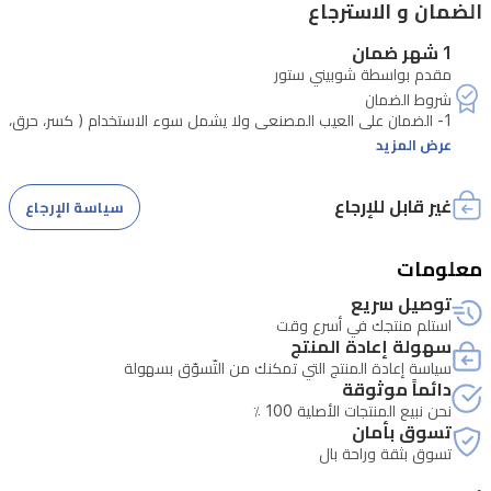
الضمان و الاسترجاع
الدقة
1 شهر ضمان
واستجابة
مقدم بواسطة شوبيني ستور
لمس
سلسة.
1- الضمان على العيب المصنعي ولا يشمل سوء الاستخدام ( كسر، حرق،
عرض المزيد
يضمن
3- الضمان يتبع للوكالة الضامنة
التصميم
غير قابل للإرجاع
سياسة الإرجاع
فائق
النحافة
معلومات
سرعة
توصيل سريع
استجابة
استلم منتجك في أسرع وقت
سهولة إعادة المنتج
مستشعر
سياسة إعادة المنتج التي تمكنك من التّسوّق بسهولة
بصمة
دائماً موثوقة
نحن نبيع المنتجات الأصلية 100 ٪
الإصبع،
تسوق بأمان
مما
تسوق بثقة وراحة بال
يجعل