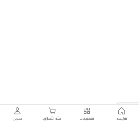
الرئيسة
التصنيفات
سلّة التّسوّق
حسابي