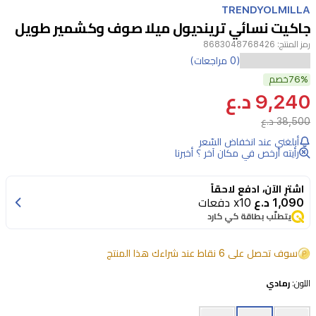
TRENDYOLMILLA
6
جاكيت نسائي ترينديول ميلا صوف وكشمير طويل
رمز المنتج:
8683048768426
(0 مراجعات)
76%
خصم
9,240 د.ع
38,500 د.ع
أبلغني عند انخفاض السّعر
رأيته أرخص في مكان آخر ؟ أخبرنا
اشترِ الآن، ادفع لاحقاً
1,090 د.ع
x10 دفعات
يتطلّب بطاقة كي كارد
سوف تحصل على 6 نقاط عند شراءك هذا المنتج
اللون:
رمادي