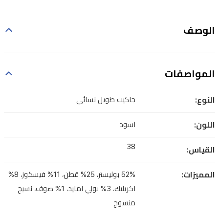
الوصف
المواصفات
النوع:
جاكيت طويل نسائي
اللون:
اسود
38
القياس:
المميزات:
52% بوليستر، 25% قطن، 11% فيسكوز، 8%
اكريليك، 3% بولي امايد، 1% صوف، نسيج
منسوج