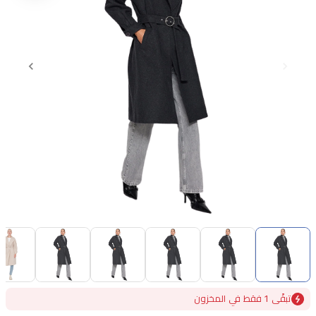
Item
1
of
6
Item
تبقًى 1 فقط في المخزون
1
of