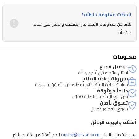
لاحظت معلومة خاطئة؟
بلّغنا عن معلومات المنتج غير الصحيحة واحصل على نقاط
مكافأة.
معلومات
توصيل سريع
استلم منتجك في أسرع وقت
سهولة إعادة المنتج
سياسة إعادة المنتج التي تمكنك من التّسوّق بسهولة
دائماً موثوقة
نحن نبيع المنتجات الأصلية 100 ٪
تسوق بأمان
تسوق بثقة وراحة بال
أسئلة واجوبة الزبائن
يرجى الاتصال بنا على
online@elryan.com
لطرح أسئلتك وسنقوم بنشر