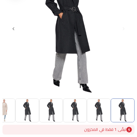
Item
1
of
6
Item
تبقًى 1 فقط في المخزون
1
of