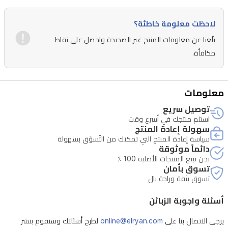
لاحظت معلومة خاطئة؟
بلّغنا عن معلومات المنتج غير الصحيحة واحصل على نقاط
مكافأة.
معلومات
توصيل سريع
استلم منتجك في أسرع وقت
سهولة إعادة المنتج
سياسة إعادة المنتج التي تمكنك من التّسوّق بسهولة
دائماً موثوقة
نحن نبيع المنتجات الأصلية 100 ٪
تسوق بأمان
تسوق بثقة وراحة بال
أسئلة واجوبة الزبائن
يرجى الاتصال بنا على
online@elryan.com
لطرح أسئلتك وسنقوم بنشر