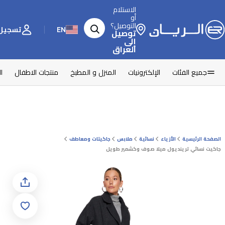
الاستلام
أو
التوصيل؟
EN
تسجيل 
توصيل
إلى
العراق
جميع الفئات
الإلكترونيات
المنزل و المطبخ
منتجات الاطفال
ا
الصفحة الرئيسية
الأزياء
نسائية
ملابس
جاكيتات ومعاطف
جاكيت نسائي ترينديول ميلا صوف وكشمير طويل