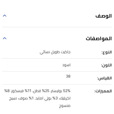
الوصف
المواصفات
النوع:
جاكيت طويل نسائي
اللون:
اسود
38
القياس:
المميزات:
52% بوليستر، 25% قطن، 11% فيسكوز، 8%
اكريليك، 3% بولي امايد، 1% صوف، نسيج
منسوج