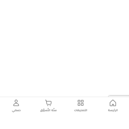
الرئيسة
التصنيفات
سلّة التّسوّق
حسابي