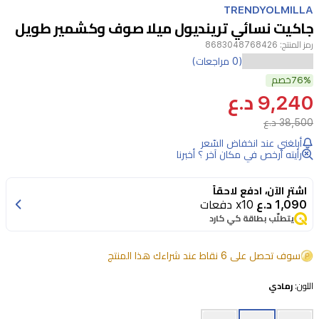
TRENDYOLMILLA
6
جاكيت نسائي ترينديول ميلا صوف وكشمير طويل
رمز المنتج:
8683048768426
(0 مراجعات)
76%
خصم
9,240 د.ع
38,500 د.ع
أبلغني عند انخفاض السّعر
رأيته أرخص في مكان آخر ؟ أخبرنا
اشترِ الآن، ادفع لاحقاً
1,090 د.ع
x10 دفعات
يتطلّب بطاقة كي كارد
سوف تحصل على 6 نقاط عند شراءك هذا المنتج
اللون:
رمادي