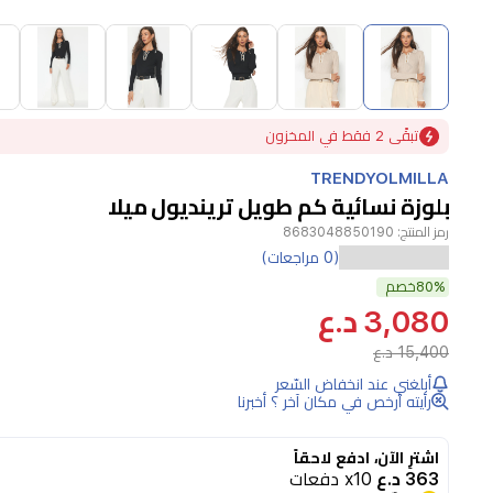
Item
1
of
10
Item
تبقًى 2 فقط في المخزون
1
of
TRENDYOLMILLA
10
بلوزة نسائية كم طويل ترينديول ميلا
رمز المنتج:
8683048850190
(0 مراجعات)
80%
خصم
3,080 د.ع
15,400 د.ع
أبلغني عند انخفاض السّعر
رأيته أرخص في مكان آخر ؟ أخبرنا
اشترِ الآن، ادفع لاحقاً
363 د.ع
x10 دفعات