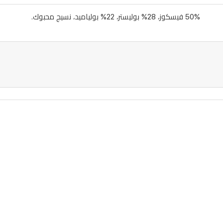
50% فيسكوز، 28% بوليستر، 22% بولياميد، نسيج محبوك.