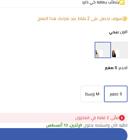
يتطلّب بطاقة كي كارد
سوف تحصل على 2 نقاط عند شراءك هذا المنتج
اللون:
بيجي
الحجم:
S صغير
S صغير
M وسط
تبقًى 2 فقط في المخزون
اطلبه الآن واستلمه بحلول
الإثنين، 10 أغسطس