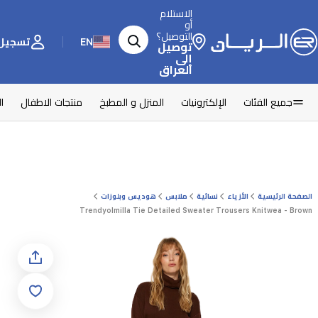
الاستلام
أو
التوصيل؟
EN
تسجيل 
توصيل
إلى
العراق
جميع الفئات
الإلكترونيات
المنزل و المطبخ
منتجات الاطفال
ا
الصفحة الرئيسية
الأزياء
نسائية
ملابس
هوديس وبلوزات
Trendyolmilla Tie Detailed Sweater Trousers Knitwea - Brown