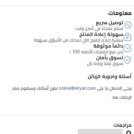
معلومات
توصيل سريع
استلم منتجك في أسرع وقت
سهولة إعادة المنتج
سياسة إعادة المنتج التي تمكنك من التّسوّق بسهولة
دائماً موثوقة
نحن نبيع المنتجات الأصلية 100 ٪
تسوق بأمان
تسوق بثقة وراحة بال
أسئلة واجوبة الزبائن
يرجى الاتصال بنا على
online@elryan.com
لطرح أسئلتك وسنقوم بنشر
الإجابات هنا.
مراجعات
0