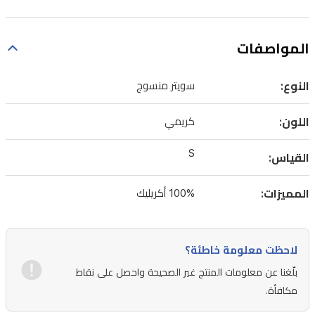
المواصفات
النوع:
سويتر منسوج
اللون:
كريمي
S
القياس:
المميزات:
100% أكريليك
لاحظت معلومة خاطئة؟
بلّغنا عن معلومات المنتج غير الصحيحة واحصل على نقاط
مكافأة.