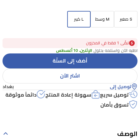
S صغير
M وسط
L كبير
تبقًى 1 فقط في المخزون
اطلبه الآن واستلمه بحلول
الإثنين، 10 أغسطس
أضف إلى السلّة
اشتر الآن
توصيل إلى
بغداد
توصيل سريع
سهولة إعادة المنتج
دائماً موثوقة
تسوق بأمان
الوصف