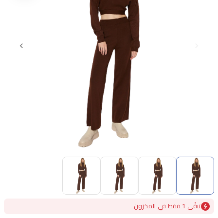
Item
1
of
4
Item
تبقًى 1 فقط في المخزون
1
of