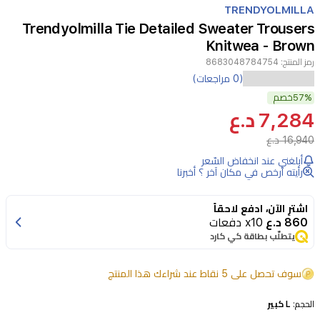
TRENDYOLMILLA
4
Trendyolmilla Tie Detailed Sweater Trousers
Knitwea - Brown
رمز المنتج:
8683048784754
(0 مراجعات)
57%
خصم
7,284 د.ع
16,940 د.ع
أبلغني عند انخفاض السّعر
رأيته أرخص في مكان آخر ؟ أخبرنا
اشترِ الآن، ادفع لاحقاً
860 د.ع
x10 دفعات
يتطلّب بطاقة كي كارد
سوف تحصل على 5 نقاط عند شراءك هذا المنتج
الحجم:
L كبير