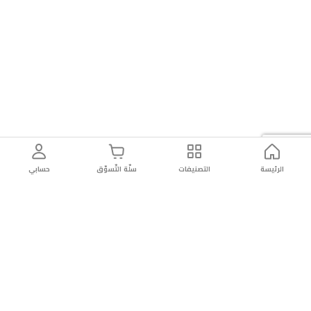
الرئيسة
التصنيفات
سلّة التّسوّق
حسابي
توصيل
سهولة إعادة
تسوق
دائماً