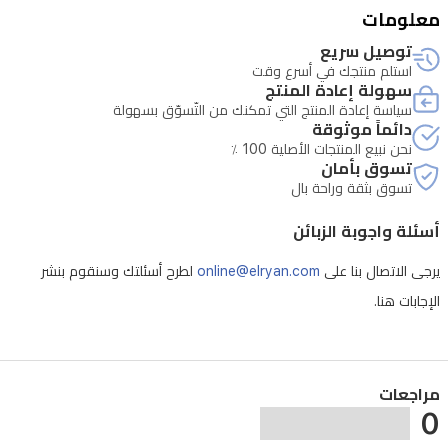
معلومات
توصيل سريع
استلم منتجك في أسرع وقت
سهولة إعادة المنتج
سياسة إعادة المنتج التي تمكنك من التّسوّق بسهولة
دائماً موثوقة
نحن نبيع المنتجات الأصلية 100 ٪
تسوق بأمان
تسوق بثقة وراحة بال
أسئلة واجوبة الزبائن
يرجى الاتصال بنا على
online@elryan.com
لطرح أسئلتك وسنقوم بنشر
الإجابات هنا.
مراجعات
0