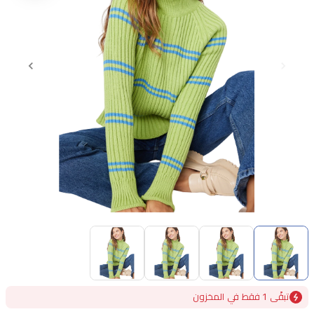
Item
1
of
4
Item
تبقًى 1 فقط في المخزون
1
of