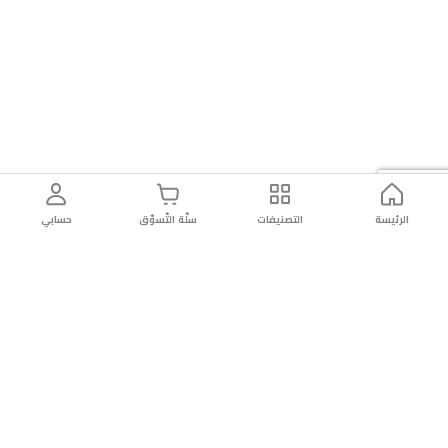
الرئيسة
التصنيفات
سلّة التّسوّق
حسابي
توصيل
سهولة إعادة
تسوق
دائماً
سريع
المنتج
بأمان
موثوقة