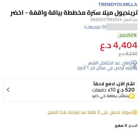
TRENDYOLMILLA
4
ترينديول ميلا سترة مخططة بياقة واقفة - اخضر
رمز المنتج:
8683047883434
(0 مراجعات)
52%
خصم
4,404 د.ع
9,240 د.ع
أبلغني عند انخفاض السّعر
رأيته أرخص في مكان آخر ؟ أخبرنا
اشترِ الآن، ادفع لاحقاً
520 د.ع
x10 دفعات
يتطلّب بطاقة كي كارد
سوف تحصل على 3 نقاط عند شراءك هذا المنتج
الحجم:
S صغير