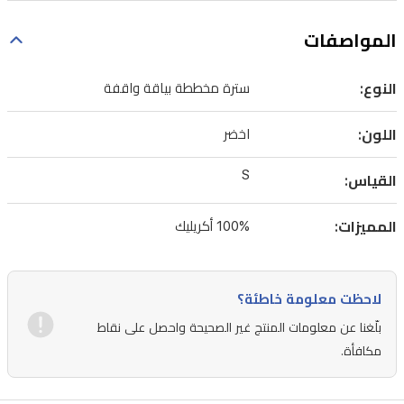
المواصفات
النوع:
سترة مخططة بياقة واقفة
اللون:
اخضر
S
القياس:
المميزات:
100% أكريليك
لاحظت معلومة خاطئة؟
بلّغنا عن معلومات المنتج غير الصحيحة واحصل على نقاط
مكافأة.