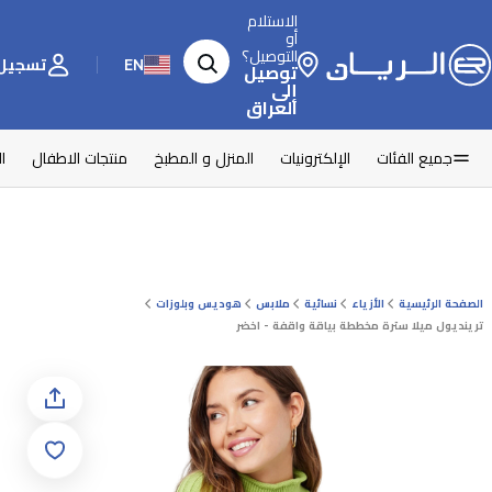
الاستلام
أو
التوصيل؟
EN
تسجيل 
توصيل
إلى
العراق
جميع الفئات
الإلكترونيات
المنزل و المطبخ
منتجات الاطفال
ا
الصفحة الرئيسية
الأزياء
نسائية
ملابس
هوديس وبلوزات
ترينديول ميلا سترة مخططة بياقة واقفة - اخضر