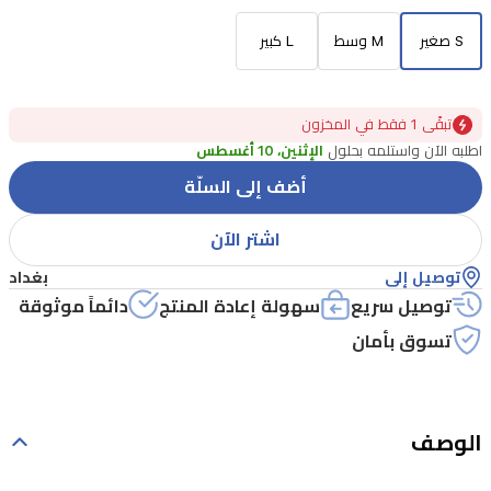
S صغير
M وسط
L كبير
تبقًى 1 فقط في المخزون
اطلبه الآن واستلمه بحلول
الإثنين، 10 أغسطس
أضف إلى السلّة
اشتر الآن
توصيل إلى
بغداد
توصيل سريع
سهولة إعادة المنتج
دائماً موثوقة
تسوق بأمان
الوصف