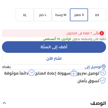
S صغير
M وسط
L كبير
XL
XS
تبقًى 1 فقط في المخزون
اطلبه الآن واستلمه بحلول
الإثنين، 10 أغسطس
أضف إلى السلّة
اشتر الآن
توصيل إلى
بغداد
توصيل سريع
سهولة إعادة المنتج
دائماً موثوقة
تسوق بأمان
الوصف