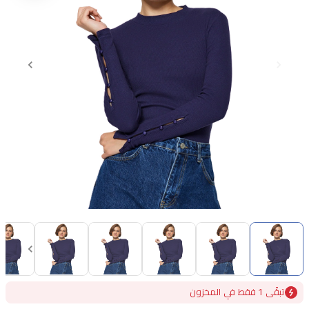
Item
1
of
15
Item
تبقًى 1 فقط في المخزون
1
of