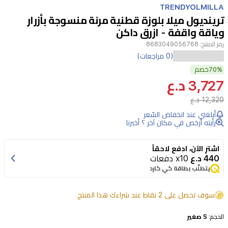
TRENDYOLMILLA
15
ترينديول ميلا بلوزة قطنية مرنة منسوجة بأزرار
وياقة واقفة - ازرق داكن
رمز المنتج:
8683049056768
(0 مراجعات)
70%
خصم
3,727 د.ع
12,320 د.ع
أبلغني عند انخفاض السّعر
رأيته أرخص في مكان آخر ؟ أخبرنا
اشترِ الآن، ادفع لاحقاً
440 د.ع
x10 دفعات
يتطلّب بطاقة كي كارد
سوف تحصل على 2 نقاط عند شراءك هذا المنتج
الحجم:
S صغير