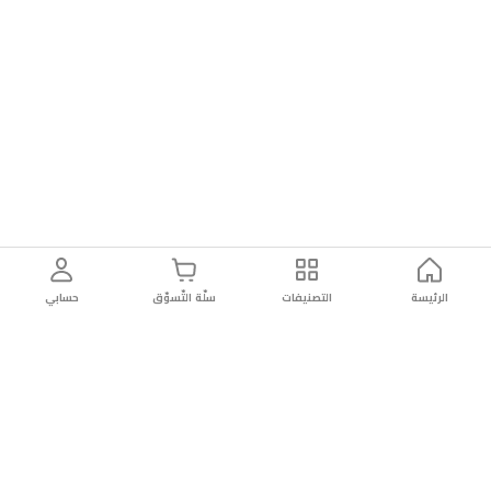
الرئيسة
التصنيفات
سلّة التّسوّق
حسابي