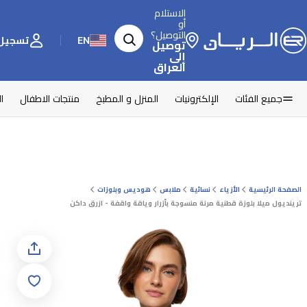
الاستلام
أو
التوصيل؟
EN
تسجيل 
توصيل
إلى
العراق
جميع الفئات
الإلكترونيات
المنزل و المطبخ
منتجات الاطفال
ا
الصفحة الرئيسية
الأزياء
نسائية
ملابس
هوديس وبلوزات
ترينديول ميلا بلوزة قطنية مرنة منسوجة بأزرار وياقة واقفة - ازرق داكن