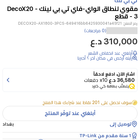
تي بي لنك
of
مقوي لنطاق الواي-فاي تي بي لينك - DecoX20
3
- 3 قطع
رمز المنتج:
DECOX20-AX1800-3PCS-649416bb6425930041a45f21
(0 مراجعات)
310,000 د.ع
أبلغني عند انخفاض السّعر
رأيته أرخص في مكان آخر ؟ أخبرنا
اشترِ الآن، ادفع لاحقاً
36,580 د.ع
x10 دفعات
يتطلّب بطاقة كي كارد
سوف تحصل على 201 نقاط عند شراءك هذا المنتج
أبلغني عند توفّر المنتج
توصيل إلى
بغداد
1 سنة مقدم من TP-Link