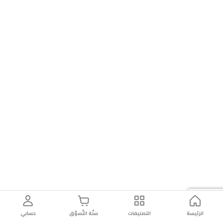
الرئيسة
التصنيفات
سلّة التّسوّق
حسابي