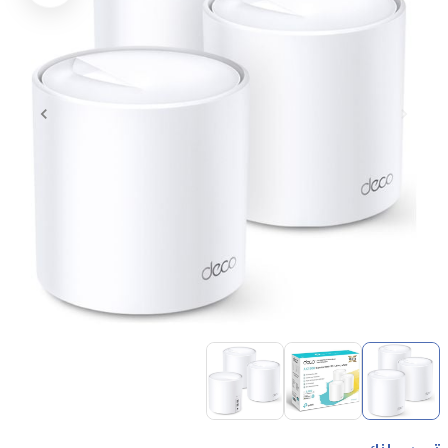
Item
1
of
3
Item
1