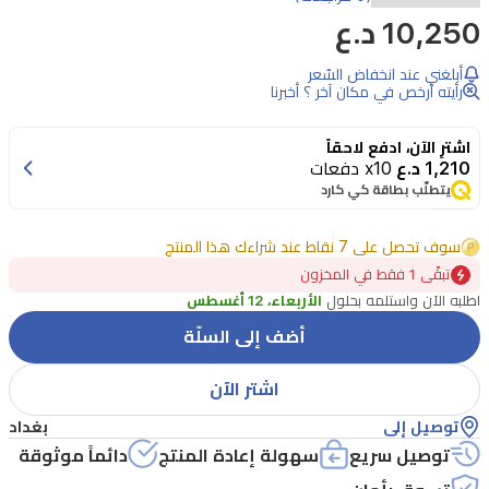
10,250 د.ع
أبلغني عند انخفاض السّعر
رأيته أرخص في مكان آخر ؟ أخبرنا
اشترِ الآن، ادفع لاحقاً
1,210 د.ع
x10 دفعات
يتطلّب بطاقة كي كارد
سوف تحصل على 7 نقاط عند شراءك هذا المنتج
تبقًى 1 فقط في المخزون
اطلبه الآن واستلمه بحلول
الأربعاء، 12 أغسطس
أضف إلى السلّة
اشتر الآن
توصيل إلى
بغداد
توصيل سريع
سهولة إعادة المنتج
دائماً موثوقة