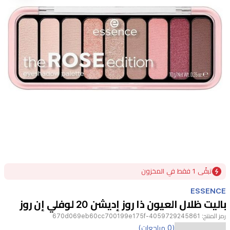
Item
تبقًى 1 فقط في المخزون
1
of
ESSENCE
1
باليت ظلال العيون ذا روز إديشن 20 لوفلي إن روز
رمز المنتج:
4059729245861-670d069eb60cc700199e175f
(0 مراجعات)