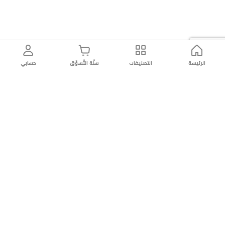
الرئيسة
التصنيفات
سلّة التّسوّق
حسابي
توصيل
سهولة إعادة
تسوق
دائماً
سريع
المنتج
بأمان
موثوقة